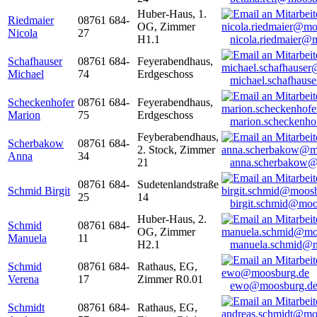
Huber-Haus, 1.
Riedmaier
08761 684-
OG, Zimmer
Nicola
27
H1.1
nicola.riedmaier@
Schafhauser
08761 684-
Feyerabendhaus,
Michael
74
Erdgeschoss
michael.schafhaus
Scheckenhofer
08761 684-
Feyerabendhaus,
Marion
75
Erdgeschoss
marion.scheckenh
Feyberabendhaus,
Scherbakow
08761 684-
2. Stock, Zimmer
Anna
34
21
anna.scherbakow@
08761 684-
Sudetenlandstraße
Schmid Birgit
25
14
birgit.schmid@moo
Huber-Haus, 2.
Schmid
08761 684-
OG, Zimmer
Manuela
11
H2.1
manuela.schmid@m
Schmid
08761 684-
Rathaus, EG,
Verena
17
Zimmer R0.01
ewo@moosburg.d
Schmidt
08761 684-
Rathaus, EG,