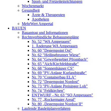
Sport- und Freizeiteinrichtungen
Wochenmarkt
Gesundheit
Ärzte & Therapeuten
Apotheken
MehrWert Ampertal
BAUEN
Bauantrag und Informationen
Rechtsverbindliche Bebauungspläne
Nr. 52 "WA Amperauen"
1. Änderung WA Amperauen
Nr. 60 "Degernpoint Ost"
Nr. 62 "Heilingbrunner Wiese"
Nr. 64 "Gewerbegebiet Pfrombach"
Nr. 65 "Aich/Kirchfeldstraße"
Nr. 68 "Sonnenhäuser CS"
Nr. 69 "PV-Anlage Kurlandstraße"
Nr. 70 "Containerbau ELA"
Nr. 72 "Degernpoint Nordost"
Nr. 73 "PV-Anlage Preisinger Loh"
Nr. 74 "Feldkirchen"
ENTWURF - Nr. 63 "SO Amperauen"
Nr. 77 „Rockermaier Areal“
Nr. 80 „Degernpoint Nordost II“
Laufende Bauleitplanverfahren