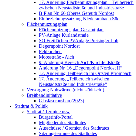
17. Änderung Flächennutzungsplan – Teilbereich
zwischen Neustadtstraße und Industriestraße
B-Plan Nr. 66 Oberes Gereuth Nordost
Einbeziehungssatzung Niederambach Süd
Flächennutzungsplan
Flächennutzungsplan Gesamtplan
PV-Anlage Kurlandstraße
SO Freiflächen PV­Anlage Preisinger Loh
Degernpoint Nordost
Feldkirchen
Moosstraße - Aich
9. Änderung Bereich Aich/Kirchfeldstraße
Änderung Nr. 16 „Degernpoint Nordost II“
12. Änderung Teilbereich im Ortsteil Pfrombach
17. Änderung „Teilbereich zwischen
Neustadtstraße und Industriestraße“
Versorgung Nahwärme (nicht städtisch!)
Breitbandinitiative
Glasfaserausbau (2023)
Stadtrat & Politik
Stadtrat / Termine usw
Bürgerinfo-Portal
Mitglieder des Stadtrates
Ausschüsse / Gremien des Stadtrates
Sitzungstermine des Stadtrates