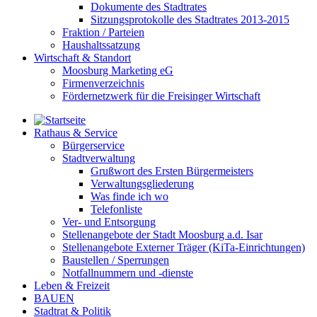
Dokumente des Stadtrates
Sitzungsprotokolle des Stadtrates 2013-2015
Fraktion / Parteien
Haushaltssatzung
Wirtschaft & Standort
Moosburg Marketing eG
Firmenverzeichnis
Fördernetzwerk für die Freisinger Wirtschaft
Rathaus & Service
Bürgerservice
Stadtverwaltung
Grußwort des Ersten Bürgermeisters
Verwaltungsgliederung
Was finde ich wo
Telefonliste
Ver- und Entsorgung
Stellenangebote der Stadt Moosburg a.d. Isar
Stellenangebote Externer Träger (KiTa-Einrichtungen)
Baustellen / Sperrungen
Notfallnummern und -dienste
Leben & Freizeit
BAUEN
Stadtrat & Politik