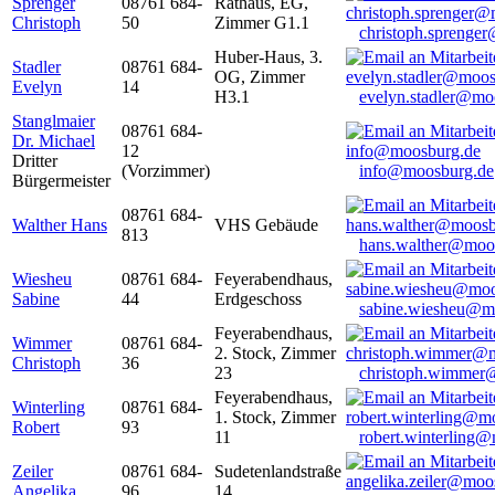
Sprenger
08761 684-
Rathaus, EG,
Christoph
50
Zimmer G1.1
christoph.sprenge
Huber-Haus, 3.
Stadler
08761 684-
OG, Zimmer
Evelyn
14
H3.1
evelyn.stadler@mo
Stanglmaier
08761 684-
Dr. Michael
12
Dritter
(Vorzimmer)
info@moosburg.de
Bürgermeister
08761 684-
Walther Hans
VHS Gebäude
813
hans.walther@moo
Wiesheu
08761 684-
Feyerabendhaus,
Sabine
44
Erdgeschoss
sabine.wiesheu@m
Feyerabendhaus,
Wimmer
08761 684-
2. Stock, Zimmer
Christoph
36
23
christoph.wimmer
Feyerabendhaus,
Winterling
08761 684-
1. Stock, Zimmer
Robert
93
11
robert.winterling
Zeiler
08761 684-
Sudetenlandstraße
Angelika
96
14