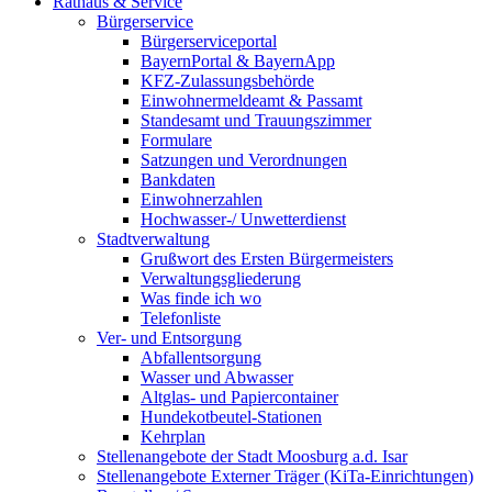
Rathaus & Service
Bürgerservice
Bürgerserviceportal
BayernPortal & BayernApp
KFZ-Zulassungsbehörde
Einwohnermeldeamt & Passamt
Standesamt und Trauungszimmer
Formulare
Satzungen und Verordnungen
Bankdaten
Einwohnerzahlen
Hochwasser-/ Unwetterdienst
Stadtverwaltung
Grußwort des Ersten Bürgermeisters
Verwaltungsgliederung
Was finde ich wo
Telefonliste
Ver- und Entsorgung
Abfallentsorgung
Wasser und Abwasser
Altglas- und Papiercontainer
Hundekotbeutel-Stationen
Kehrplan
Stellenangebote der Stadt Moosburg a.d. Isar
Stellenangebote Externer Träger (KiTa-Einrichtungen)