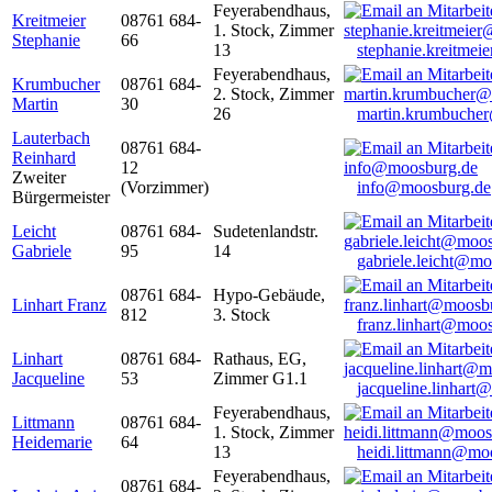
Feyerabendhaus,
Kreitmeier
08761 684-
1. Stock, Zimmer
Stephanie
66
13
stephanie.kreitme
Feyerabendhaus,
Krumbucher
08761 684-
2. Stock, Zimmer
Martin
30
26
martin.krumbuche
Lauterbach
08761 684-
Reinhard
12
Zweiter
(Vorzimmer)
info@moosburg.de
Bürgermeister
Leicht
08761 684-
Sudetenlandstr.
Gabriele
95
14
gabriele.leicht@m
08761 684-
Hypo-Gebäude,
Linhart Franz
812
3. Stock
franz.linhart@moo
Linhart
08761 684-
Rathaus, EG,
Jacqueline
53
Zimmer G1.1
jacqueline.linhart
Feyerabendhaus,
Littmann
08761 684-
1. Stock, Zimmer
Heidemarie
64
13
heidi.littmann@mo
Feyerabendhaus,
08761 684-