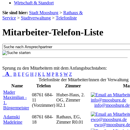
Wirtschaft & Standort
Sie sind hier:
Stadt Moosburg
>
Rathaus &
Service
>
Stadtverwaltung
>
Telefonliste
Mitarbeiter-Telefon-Liste
Sprung zu den Mitarbeitern mit dem Anfangsbuchstaben:
A
B
E
F
G
H
J
K
L
M
P
R
S
W
Z
Telefonliste der Mitarbeiter/innen der Verwaltung
Name
Telefon
Zimmer
Mai
Mader
08761 684-
Huber-Haus, 2.
Maximilian -
11
OG, Zimmer
1.
(Vorzimmer)
H2.1
info@moosburg.de
Bürgermeister
Adamski
08761 684-
Rathaus, EG,
Madeleine
18
Zimmer R0.01
ewo@moosburg.d