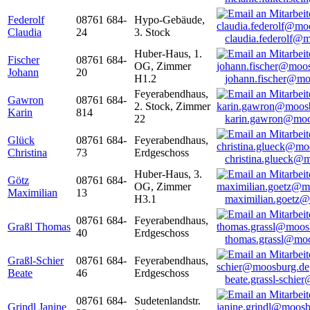
Federolf
08761 684-
Hypo-Gebäude,
Claudia
24
3. Stock
claudia.federolf@
Huber-Haus, 1.
Fischer
08761 684-
OG, Zimmer
Johann
20
H1.2
johann.fischer@mo
Feyerabendhaus,
Gawron
08761 684-
2. Stock, Zimmer
Karin
814
22
karin.gawron@moo
Glück
08761 684-
Feyerabendhaus,
Christina
73
Erdgeschoss
christina.glueck@
Huber-Haus, 3.
Götz
08761 684-
OG, Zimmer
Maximilian
13
H3.1
maximilian.goetz
08761 684-
Feyerabendhaus,
Graßl Thomas
40
Erdgeschoss
thomas.grassl@mo
Graßl-Schier
08761 684-
Feyerabendhaus,
Beate
46
Erdgeschoss
beate.grassl-schi
08761 684-
Sudetenlandstr.
Grindl Janine