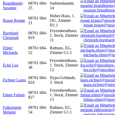
Brandlmeier
08761 684-
Sudetenlandstr.
Susanne
25
14
susanne.brandlme
Huber-Haus, 1.
08761 684-
Braun Renate
OG, Zimmer
21
H1.1
renate.braun@moo
Feyerabendhaus,
Burghard
08761 684-
1. Stock, Zimmer
Christoph
819
11
christoph.burghar
Ebner
08761 684-
Rathaus, EG,
Michaela
52
Zimmer G1.1
michaela.ebner@m
Feyerabendhaus,
08761 684-
Ecke Lea
1. Stock, Zimmer
38
12
lea.ecke@moosbur
08761 684-
Hypo-Gebäude,
Eichner Laura
824
3. Stock
laura.eichner@moo
Feyerabendhaus,
08761 684-
Eitner Fabian
1. Stock, Zimmer
827
15
fabian.eitner@moo
Falkenstein
08761 684-
Rathaus, EG,
Melanie
54
Zimmer G1.1
melanie.falkenste