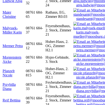
Ludwig Anja
2. Stock, Zimmer
32
24
anja.ludwig@moos
Maier
08761 684-
Rathaus, EG,
Christine
65
Zimmer R0.03
standesamt@moosb
Feyerabendhaus,
Malyssek-
08761 684-
2. Stock, Zimmer
Müller Karin
37
karin.malyssek-
21
mueller@moosburg.
Huber-Haus, 2.
08761 684-
Mermer Petra
OG, Zimmer
12
H2.1
petra.mermer@moo
Morgenstern
08761 684-
Hypo-Gebäude,
Aicke
22
3. Stock
aicke.morgenster
Huber-Haus, 2.
Pfanzelt
08761 684-
OG, Zimmer
Nicole
815
H2.1
nicole.pfanzelt@m
Feyberabendhaus,
Przybilla
08761 684-
2. Stock, Zimmer
Diana
33
21
diana.przybilla@m
Feyerabendhaus,
08761 684-
Reif Bettina
2. Stock, Zimmer
39
24
bettina.reif@moosb