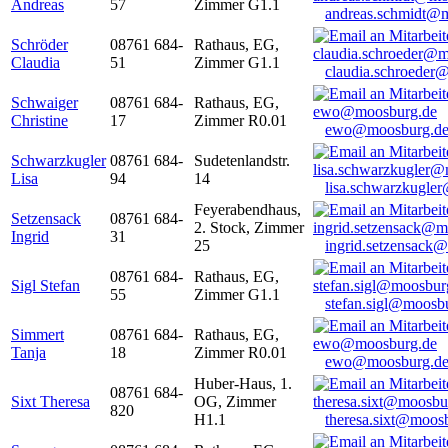
Andreas
57
Zimmer G1.1
andreas.schmidt@
Schröder
08761 684-
Rathaus, EG,
Claudia
51
Zimmer G1.1
claudia.schroeder
Schwaiger
08761 684-
Rathaus, EG,
Christine
17
Zimmer R0.01
ewo@moosburg.d
Schwarzkugler
08761 684-
Sudetenlandstr.
Lisa
94
14
lisa.schwarzkugle
Feyerabendhaus,
Setzensack
08761 684-
2. Stock, Zimmer
Ingrid
31
25
ingrid.setzensack
08761 684-
Rathaus, EG,
Sigl Stefan
55
Zimmer G1.1
stefan.sigl@moosb
Simmert
08761 684-
Rathaus, EG,
Tanja
18
Zimmer R0.01
ewo@moosburg.d
Huber-Haus, 1.
08761 684-
Sixt Theresa
OG, Zimmer
820
H1.1
theresa.sixt@moos