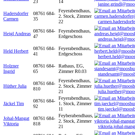
23
14
janine.grindl@moo
Feyerabendhaus,
Hadersdorfer
08761 684-
2. Stock, Zimmer
Carmen
35
22
carmen.hadersdor
08761 684-
Feyerabendhaus,
Heigl Andreas
47
Erdgeschoss
andreas.heigl@moo
08761 684-
Feyerabendhaus,
Held Herbert
41
Erdgeschoss
herbert.held@moos
Holzner
08761 684-
Rathaus, EG,
Ingrid
65
Zimmer R0.03
standesamt@moosb
Feyerabendhaus,
08761 684-
Hüther Julia
2. Stock, Zimmer
810
21
julia.huether@moo
Feyerabendhaus,
08761 684-
Jäckel Tim
1. Stock, Zimmer
92
11
tim.jaeckel@moosb
Feyberabendhaus,
Johal-Mangat
08761 684-
2. Stock, Zimmer
Viktoria
818
21
viktoria.johal-ma