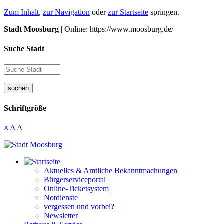
Zum Inhalt
,
zur Navigation
oder
zur Startseite
springen.
Stadt Moosburg
| Online: https://www.moosburg.de/
Suche Stadt
suchen
Schriftgröße
A
A
A
Aktuelles & Amtliche Bekanntmachungen
Bürgerserviceportal
Online-Ticketsystem
Notdienste
vergessen und vorbei?
Newsletter