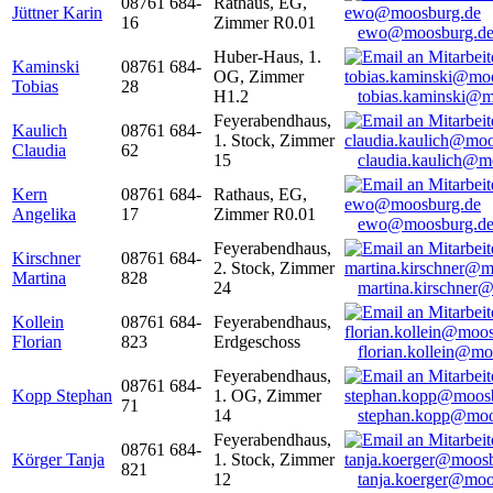
08761 684-
Rathaus, EG,
Jüttner Karin
16
Zimmer R0.01
ewo@moosburg.d
Huber-Haus, 1.
Kaminski
08761 684-
OG, Zimmer
Tobias
28
H1.2
tobias.kaminski@m
Feyerabendhaus,
Kaulich
08761 684-
1. Stock, Zimmer
Claudia
62
15
claudia.kaulich@m
Kern
08761 684-
Rathaus, EG,
Angelika
17
Zimmer R0.01
ewo@moosburg.d
Feyerabendhaus,
Kirschner
08761 684-
2. Stock, Zimmer
Martina
828
24
martina.kirschner
Kollein
08761 684-
Feyerabendhaus,
Florian
823
Erdgeschoss
florian.kollein@m
Feyerabendhaus,
08761 684-
Kopp Stephan
1. OG, Zimmer
71
14
stephan.kopp@moo
Feyerabendhaus,
08761 684-
Körger Tanja
1. Stock, Zimmer
821
12
tanja.koerger@moo