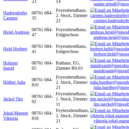
23
14
janine.grindl@moo
Feyerabendhaus,
Hadersdorfer
08761 684-
2. Stock, Zimmer
Carmen
35
22
carmen.hadersdor
08761 684-
Feyerabendhaus,
Heigl Andreas
47
Erdgeschoss
andreas.heigl@moo
08761 684-
Feyerabendhaus,
Held Herbert
41
Erdgeschoss
herbert.held@moos
Holzner
08761 684-
Rathaus, EG,
Ingrid
65
Zimmer R0.03
standesamt@moosb
Feyerabendhaus,
08761 684-
Hüther Julia
2. Stock, Zimmer
810
21
julia.huether@moo
Feyerabendhaus,
08761 684-
Jäckel Tim
1. Stock, Zimmer
92
11
tim.jaeckel@moosb
Feyberabendhaus,
Johal-Mangat
08761 684-
2. Stock, Zimmer
Viktoria
818
21
viktoria.johal-ma