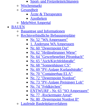
Sport- und Freizeiteinrichtungen
Wochenmarkt
Gesundheit
Ärzte & Therapeuten
Apotheken
MehrWert Ampertal
BAUEN
Bauantrag und Informationen
Rechtsverbindliche Bebauungspläne
Nr. 52 "WA Amperauen"
1. Änderung WA Amperauen
Nr. 60 "Degernpoint Ost"
Nr. 62 "Heilingbrunner Wiese"
Nr. 64 "Gewerbegebiet Pfrombach"
Nr. 65 "Aich/Kirchfeldstraße"
Nr. 68 "Sonnenhäuser CS"
Nr. 69 "PV-Anlage Kurlandstraße"
Nr. 70 "Containerbau ELA"
Nr. 72 "Degernpoint Nordost"
Nr. 73 "PV-Anlage Preisinger Loh"
Nr. 74 "Feldkirchen"
ENTWURF - Nr. 63 "SO Amperauen"
Nr. 77 „Rockermaier Areal“
Nr. 80 „Degernpoint Nordost II“
Laufende Bauleitplanverfahren