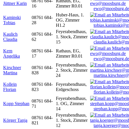
08761 684-
Rathaus, EG,
Jüttner Karin
16
Zimmer R0.01
ewo@moosburg.d
Huber-Haus, 1.
Kaminski
08761 684-
OG, Zimmer
Tobias
28
H1.2
tobias.kaminski@m
Feyerabendhaus,
Kaulich
08761 684-
1. Stock, Zimmer
Claudia
62
15
claudia.kaulich@m
Kern
08761 684-
Rathaus, EG,
Angelika
17
Zimmer R0.01
ewo@moosburg.d
Feyerabendhaus,
Kirschner
08761 684-
2. Stock, Zimmer
Martina
828
24
martina.kirschner
Kollein
08761 684-
Feyerabendhaus,
Florian
823
Erdgeschoss
florian.kollein@m
Feyerabendhaus,
08761 684-
Kopp Stephan
1. OG, Zimmer
71
14
stephan.kopp@moo
Feyerabendhaus,
08761 684-
Körger Tanja
1. Stock, Zimmer
821
12
tanja.koerger@moo