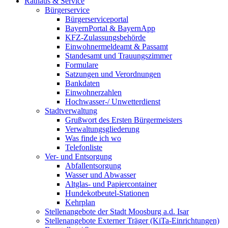
Rathaus & Service
Bürgerservice
Bürgerserviceportal
BayernPortal & BayernApp
KFZ-Zulassungsbehörde
Einwohnermeldeamt & Passamt
Standesamt und Trauungszimmer
Formulare
Satzungen und Verordnungen
Bankdaten
Einwohnerzahlen
Hochwasser-/ Unwetterdienst
Stadtverwaltung
Grußwort des Ersten Bürgermeisters
Verwaltungsgliederung
Was finde ich wo
Telefonliste
Ver- und Entsorgung
Abfallentsorgung
Wasser und Abwasser
Altglas- und Papiercontainer
Hundekotbeutel-Stationen
Kehrplan
Stellenangebote der Stadt Moosburg a.d. Isar
Stellenangebote Externer Träger (KiTa-Einrichtungen)