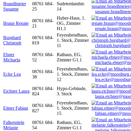
Brandlmeier
08761 684-
Sudetenlandstr.
Susanne
25
14
susanne.brandlme
Huber-Haus, 1.
08761 684-
Braun Renate
OG, Zimmer
21
H1.1
renate.braun@moo
Feyerabendhaus,
Burghard
08761 684-
1. Stock, Zimmer
Christoph
819
11
christoph.burghar
Ebner
08761 684-
Rathaus, EG,
Michaela
52
Zimmer G1.1
michaela.ebner@m
Feyerabendhaus,
08761 684-
Ecke Lea
1. Stock, Zimmer
38
12
lea.ecke@moosbur
08761 684-
Hypo-Gebäude,
Eichner Laura
824
3. Stock
laura.eichner@moo
Feyerabendhaus,
08761 684-
Eitner Fabian
1. Stock, Zimmer
827
15
fabian.eitner@moo
Falkenstein
08761 684-
Rathaus, EG,
Melanie
54
Zimmer G1.1
melanie.falkenste