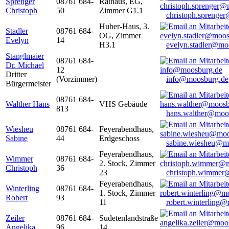
Sprenger
08761 684-
Rathaus, EG,
Christoph
50
Zimmer G1.1
christoph.sprenge
Huber-Haus, 3.
Stadler
08761 684-
OG, Zimmer
Evelyn
14
H3.1
evelyn.stadler@mo
Stanglmaier
08761 684-
Dr. Michael
12
Dritter
(Vorzimmer)
info@moosburg.de
Bürgermeister
08761 684-
Walther Hans
VHS Gebäude
813
hans.walther@moo
Wiesheu
08761 684-
Feyerabendhaus,
Sabine
44
Erdgeschoss
sabine.wiesheu@m
Feyerabendhaus,
Wimmer
08761 684-
2. Stock, Zimmer
Christoph
36
23
christoph.wimmer
Feyerabendhaus,
Winterling
08761 684-
1. Stock, Zimmer
Robert
93
11
robert.winterling
Zeiler
08761 684-
Sudetenlandstraße
Angelika
96
14