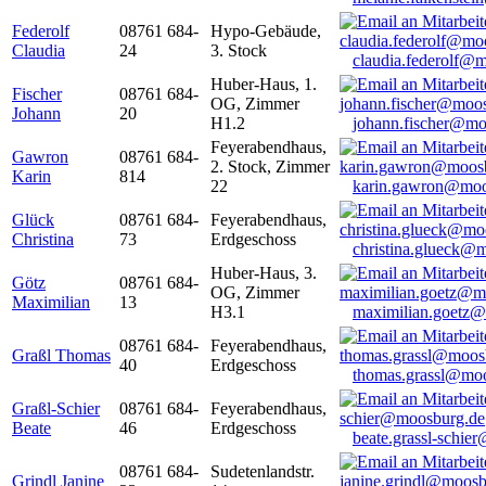
Federolf
08761 684-
Hypo-Gebäude,
Claudia
24
3. Stock
claudia.federolf@
Huber-Haus, 1.
Fischer
08761 684-
OG, Zimmer
Johann
20
H1.2
johann.fischer@mo
Feyerabendhaus,
Gawron
08761 684-
2. Stock, Zimmer
Karin
814
22
karin.gawron@moo
Glück
08761 684-
Feyerabendhaus,
Christina
73
Erdgeschoss
christina.glueck@
Huber-Haus, 3.
Götz
08761 684-
OG, Zimmer
Maximilian
13
H3.1
maximilian.goetz
08761 684-
Feyerabendhaus,
Graßl Thomas
40
Erdgeschoss
thomas.grassl@mo
Graßl-Schier
08761 684-
Feyerabendhaus,
Beate
46
Erdgeschoss
beate.grassl-schi
08761 684-
Sudetenlandstr.
Grindl Janine