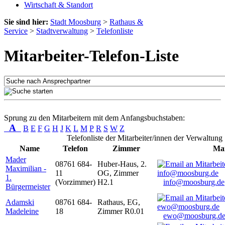
Wirtschaft & Standort
Sie sind hier:
Stadt Moosburg
>
Rathaus &
Service
>
Stadtverwaltung
>
Telefonliste
Mitarbeiter-Telefon-Liste
Sprung zu den Mitarbeitern mit dem Anfangsbuchstaben:
A
B
E
F
G
H
J
K
L
M
P
R
S
W
Z
Telefonliste der Mitarbeiter/innen der Verwaltung
Name
Telefon
Zimmer
Mai
Mader
08761 684-
Huber-Haus, 2.
Maximilian -
11
OG, Zimmer
1.
(Vorzimmer)
H2.1
info@moosburg.de
Bürgermeister
Adamski
08761 684-
Rathaus, EG,
Madeleine
18
Zimmer R0.01
ewo@moosburg.d