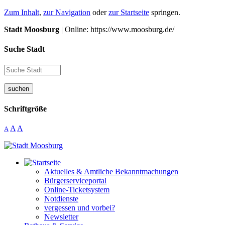
Zum Inhalt
,
zur Navigation
oder
zur Startseite
springen.
Stadt Moosburg
| Online: https://www.moosburg.de/
Suche Stadt
suchen
Schriftgröße
A
A
A
Aktuelles & Amtliche Bekanntmachungen
Bürgerserviceportal
Online-Ticketsystem
Notdienste
vergessen und vorbei?
Newsletter