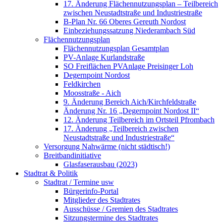
17. Änderung Flächennutzungsplan – Teilbereich
zwischen Neustadtstraße und Industriestraße
B-Plan Nr. 66 Oberes Gereuth Nordost
Einbeziehungssatzung Niederambach Süd
Flächennutzungsplan
Flächennutzungsplan Gesamtplan
PV-Anlage Kurlandstraße
SO Freiflächen PV­Anlage Preisinger Loh
Degernpoint Nordost
Feldkirchen
Moosstraße - Aich
9. Änderung Bereich Aich/Kirchfeldstraße
Änderung Nr. 16 „Degernpoint Nordost II“
12. Änderung Teilbereich im Ortsteil Pfrombach
17. Änderung „Teilbereich zwischen
Neustadtstraße und Industriestraße“
Versorgung Nahwärme (nicht städtisch!)
Breitbandinitiative
Glasfaserausbau (2023)
Stadtrat & Politik
Stadtrat / Termine usw
Bürgerinfo-Portal
Mitglieder des Stadtrates
Ausschüsse / Gremien des Stadtrates
Sitzungstermine des Stadtrates