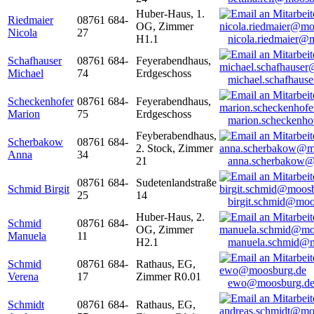
Huber-Haus, 1.
Riedmaier
08761 684-
OG, Zimmer
Nicola
27
H1.1
nicola.riedmaier@
Schafhauser
08761 684-
Feyerabendhaus,
Michael
74
Erdgeschoss
michael.schafhaus
Scheckenhofer
08761 684-
Feyerabendhaus,
Marion
75
Erdgeschoss
marion.scheckenh
Feyberabendhaus,
Scherbakow
08761 684-
2. Stock, Zimmer
Anna
34
21
anna.scherbakow@
08761 684-
Sudetenlandstraße
Schmid Birgit
25
14
birgit.schmid@moo
Huber-Haus, 2.
Schmid
08761 684-
OG, Zimmer
Manuela
11
H2.1
manuela.schmid@m
Schmid
08761 684-
Rathaus, EG,
Verena
17
Zimmer R0.01
ewo@moosburg.d
Schmidt
08761 684-
Rathaus, EG,