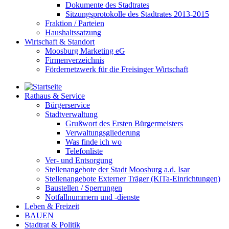
Dokumente des Stadtrates
Sitzungsprotokolle des Stadtrates 2013-2015
Fraktion / Parteien
Haushaltssatzung
Wirtschaft & Standort
Moosburg Marketing eG
Firmenverzeichnis
Fördernetzwerk für die Freisinger Wirtschaft
Rathaus & Service
Bürgerservice
Stadtverwaltung
Grußwort des Ersten Bürgermeisters
Verwaltungsgliederung
Was finde ich wo
Telefonliste
Ver- und Entsorgung
Stellenangebote der Stadt Moosburg a.d. Isar
Stellenangebote Externer Träger (KiTa-Einrichtungen)
Baustellen / Sperrungen
Notfallnummern und -dienste
Leben & Freizeit
BAUEN
Stadtrat & Politik