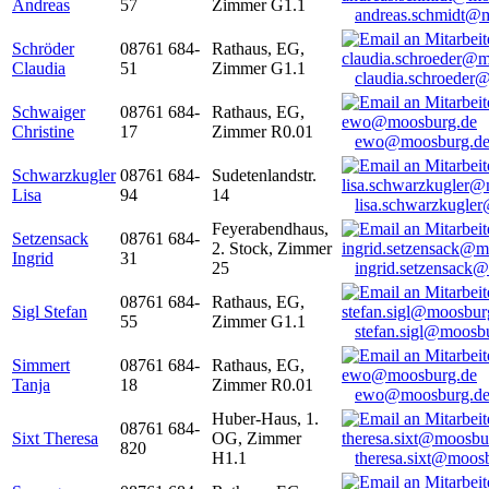
Andreas
57
Zimmer G1.1
andreas.schmidt@
Schröder
08761 684-
Rathaus, EG,
Claudia
51
Zimmer G1.1
claudia.schroeder
Schwaiger
08761 684-
Rathaus, EG,
Christine
17
Zimmer R0.01
ewo@moosburg.d
Schwarzkugler
08761 684-
Sudetenlandstr.
Lisa
94
14
lisa.schwarzkugle
Feyerabendhaus,
Setzensack
08761 684-
2. Stock, Zimmer
Ingrid
31
25
ingrid.setzensack
08761 684-
Rathaus, EG,
Sigl Stefan
55
Zimmer G1.1
stefan.sigl@moosb
Simmert
08761 684-
Rathaus, EG,
Tanja
18
Zimmer R0.01
ewo@moosburg.d
Huber-Haus, 1.
08761 684-
Sixt Theresa
OG, Zimmer
820
H1.1
theresa.sixt@moos