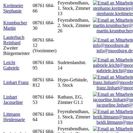
Feyerabendhaus,
Kreitmeier
08761 684-
1. Stock, Zimmer
Stephanie
66
13
stephanie.kreitme
Feyerabendhaus,
Krumbucher
08761 684-
2. Stock, Zimmer
Martin
30
26
martin.krumbuche
Lauterbach
08761 684-
Reinhard
12
Zweiter
(Vorzimmer)
info@moosburg.de
Bürgermeister
Leicht
08761 684-
Sudetenlandstr.
Gabriele
95
14
gabriele.leicht@m
08761 684-
Hypo-Gebäude,
Linhart Franz
812
3. Stock
franz.linhart@moo
Linhart
08761 684-
Rathaus, EG,
Jacqueline
53
Zimmer G1.1
jacqueline.linhart
Feyerabendhaus,
Littmann
08761 684-
1. Stock, Zimmer
Heidemarie
64
13
heidi.littmann@mo
Feyerabendhaus,
08761 684-