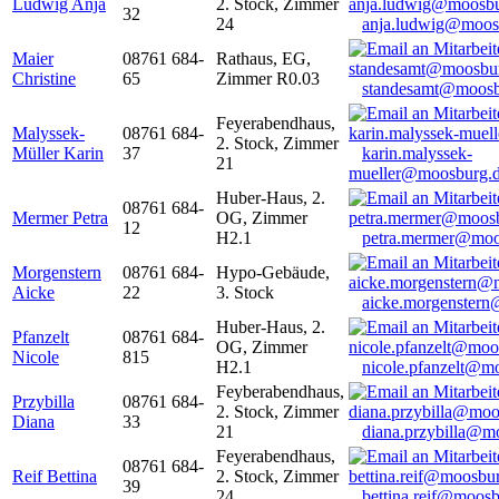
Ludwig Anja
2. Stock, Zimmer
32
24
anja.ludwig@moos
Maier
08761 684-
Rathaus, EG,
Christine
65
Zimmer R0.03
standesamt@moosb
Feyerabendhaus,
Malyssek-
08761 684-
2. Stock, Zimmer
Müller Karin
37
karin.malyssek-
21
mueller@moosburg.
Huber-Haus, 2.
08761 684-
Mermer Petra
OG, Zimmer
12
H2.1
petra.mermer@moo
Morgenstern
08761 684-
Hypo-Gebäude,
Aicke
22
3. Stock
aicke.morgenster
Huber-Haus, 2.
Pfanzelt
08761 684-
OG, Zimmer
Nicole
815
H2.1
nicole.pfanzelt@m
Feyberabendhaus,
Przybilla
08761 684-
2. Stock, Zimmer
Diana
33
21
diana.przybilla@m
Feyerabendhaus,
08761 684-
Reif Bettina
2. Stock, Zimmer
39
24
bettina.reif@moosb