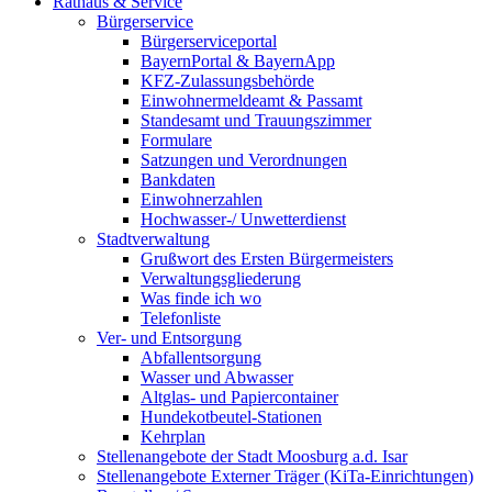
Rathaus & Service
Bürgerservice
Bürgerserviceportal
BayernPortal & BayernApp
KFZ-Zulassungsbehörde
Einwohnermeldeamt & Passamt
Standesamt und Trauungszimmer
Formulare
Satzungen und Verordnungen
Bankdaten
Einwohnerzahlen
Hochwasser-/ Unwetterdienst
Stadtverwaltung
Grußwort des Ersten Bürgermeisters
Verwaltungsgliederung
Was finde ich wo
Telefonliste
Ver- und Entsorgung
Abfallentsorgung
Wasser und Abwasser
Altglas- und Papiercontainer
Hundekotbeutel-Stationen
Kehrplan
Stellenangebote der Stadt Moosburg a.d. Isar
Stellenangebote Externer Träger (KiTa-Einrichtungen)