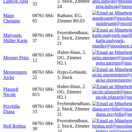
Ludwig Anja
2. Stock, Zimmer
32
24
anja.ludwig@moos
Maier
08761 684-
Rathaus, EG,
Christine
65
Zimmer R0.03
standesamt@moosb
Feyerabendhaus,
Malyssek-
08761 684-
2. Stock, Zimmer
Müller Karin
37
karin.malyssek-
21
mueller@moosburg.
Huber-Haus, 2.
08761 684-
Mermer Petra
OG, Zimmer
12
H2.1
petra.mermer@moo
Morgenstern
08761 684-
Hypo-Gebäude,
Aicke
22
3. Stock
aicke.morgenster
Huber-Haus, 2.
Pfanzelt
08761 684-
OG, Zimmer
Nicole
815
H2.1
nicole.pfanzelt@m
Feyberabendhaus,
Przybilla
08761 684-
2. Stock, Zimmer
Diana
33
21
diana.przybilla@m
Feyerabendhaus,
08761 684-
Reif Bettina
2. Stock, Zimmer
39
24
bettina.reif@moosb