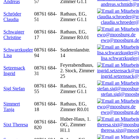
Andreas
57
Zimmer G1.1
andreas.schmidt@
Schröder
08761 684-
Rathaus, EG,
Claudia
51
Zimmer G1.1
claudia.schroeder
Schwaiger
08761 684-
Rathaus, EG,
Christine
17
Zimmer R0.01
ewo@moosburg.d
Schwarzkugler
08761 684-
Sudetenlandstr.
Lisa
94
14
lisa.schwarzkugle
Feyerabendhaus,
Setzensack
08761 684-
2. Stock, Zimmer
Ingrid
31
25
ingrid.setzensack
08761 684-
Rathaus, EG,
Sigl Stefan
55
Zimmer G1.1
stefan.sigl@moosb
Simmert
08761 684-
Rathaus, EG,
Tanja
18
Zimmer R0.01
ewo@moosburg.d
Huber-Haus, 1.
08761 684-
Sixt Theresa
OG, Zimmer
820
H1.1
theresa.sixt@moos