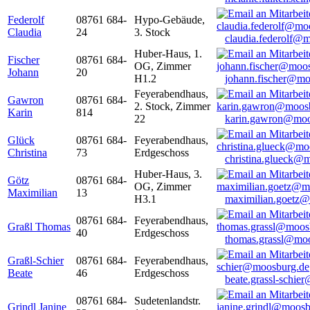
Federolf
08761 684-
Hypo-Gebäude,
Claudia
24
3. Stock
claudia.federolf@
Huber-Haus, 1.
Fischer
08761 684-
OG, Zimmer
Johann
20
H1.2
johann.fischer@mo
Feyerabendhaus,
Gawron
08761 684-
2. Stock, Zimmer
Karin
814
22
karin.gawron@moo
Glück
08761 684-
Feyerabendhaus,
Christina
73
Erdgeschoss
christina.glueck@
Huber-Haus, 3.
Götz
08761 684-
OG, Zimmer
Maximilian
13
H3.1
maximilian.goetz
08761 684-
Feyerabendhaus,
Graßl Thomas
40
Erdgeschoss
thomas.grassl@mo
Graßl-Schier
08761 684-
Feyerabendhaus,
Beate
46
Erdgeschoss
beate.grassl-schi
08761 684-
Sudetenlandstr.
Grindl Janine