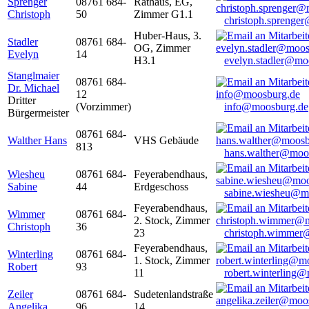
Sprenger
08761 684-
Rathaus, EG,
Christoph
50
Zimmer G1.1
christoph.sprenge
Huber-Haus, 3.
Stadler
08761 684-
OG, Zimmer
Evelyn
14
H3.1
evelyn.stadler@mo
Stanglmaier
08761 684-
Dr. Michael
12
Dritter
(Vorzimmer)
info@moosburg.de
Bürgermeister
08761 684-
Walther Hans
VHS Gebäude
813
hans.walther@moo
Wiesheu
08761 684-
Feyerabendhaus,
Sabine
44
Erdgeschoss
sabine.wiesheu@m
Feyerabendhaus,
Wimmer
08761 684-
2. Stock, Zimmer
Christoph
36
23
christoph.wimmer
Feyerabendhaus,
Winterling
08761 684-
1. Stock, Zimmer
Robert
93
11
robert.winterling
Zeiler
08761 684-
Sudetenlandstraße
Angelika
96
14