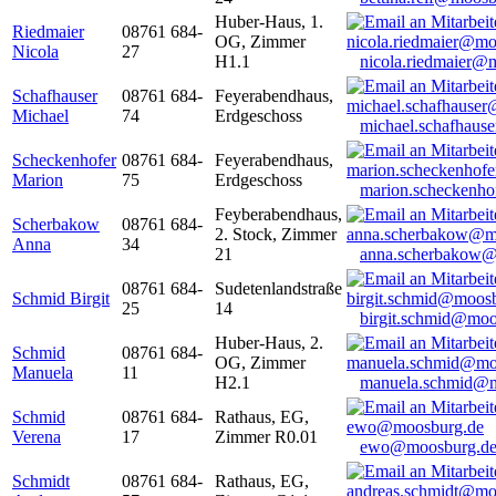
Huber-Haus, 1.
Riedmaier
08761 684-
OG, Zimmer
Nicola
27
H1.1
nicola.riedmaier@
Schafhauser
08761 684-
Feyerabendhaus,
Michael
74
Erdgeschoss
michael.schafhaus
Scheckenhofer
08761 684-
Feyerabendhaus,
Marion
75
Erdgeschoss
marion.scheckenh
Feyberabendhaus,
Scherbakow
08761 684-
2. Stock, Zimmer
Anna
34
21
anna.scherbakow@
08761 684-
Sudetenlandstraße
Schmid Birgit
25
14
birgit.schmid@moo
Huber-Haus, 2.
Schmid
08761 684-
OG, Zimmer
Manuela
11
H2.1
manuela.schmid@m
Schmid
08761 684-
Rathaus, EG,
Verena
17
Zimmer R0.01
ewo@moosburg.d
Schmidt
08761 684-
Rathaus, EG,