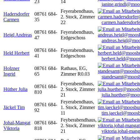
23
14
janine.grindl@moo
Feyerabendhaus,
Hadersdorfer
08761 684-
2. Stock, Zimmer
Carmen
35
22
carmen.hadersdor
08761 684-
Feyerabendhaus,
Heigl Andreas
47
Erdgeschoss
andreas.heigl@moo
08761 684-
Feyerabendhaus,
Held Herbert
41
Erdgeschoss
herbert.held@moos
Holzner
08761 684-
Rathaus, EG,
Ingrid
65
Zimmer R0.03
standesamt@moosb
Feyerabendhaus,
08761 684-
Hüther Julia
2. Stock, Zimmer
810
21
julia.huether@moo
Feyerabendhaus,
08761 684-
Jäckel Tim
1. Stock, Zimmer
92
11
tim.jaeckel@moosb
Feyberabendhaus,
Johal-Mangat
08761 684-
2. Stock, Zimmer
Viktoria
818
21
viktoria.johal-ma