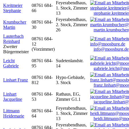
Feyerabendhaus,
Kreitmeier
08761 684-
1. Stock, Zimmer
Stephanie
66
13
stephanie.kreitme
Feyerabendhaus,
Krumbucher
08761 684-
2. Stock, Zimmer
Martin
30
26
martin.krumbuche
Lauterbach
08761 684-
Reinhard
12
Zweiter
(Vorzimmer)
info@moosburg.de
Bürgermeister
Leicht
08761 684-
Sudetenlandstr.
Gabriele
95
14
gabriele.leicht@m
08761 684-
Hypo-Gebäude,
Linhart Franz
812
3. Stock
franz.linhart@moo
Linhart
08761 684-
Rathaus, EG,
Jacqueline
53
Zimmer G1.1
jacqueline.linhart
Feyerabendhaus,
Littmann
08761 684-
1. Stock, Zimmer
Heidemarie
64
13
heidi.littmann@mo
Feyerabendhaus,
08761 684-