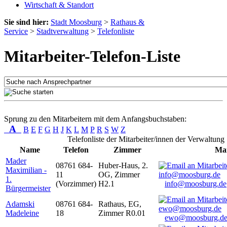
Wirtschaft & Standort
Sie sind hier:
Stadt Moosburg
>
Rathaus &
Service
>
Stadtverwaltung
>
Telefonliste
Mitarbeiter-Telefon-Liste
Sprung zu den Mitarbeitern mit dem Anfangsbuchstaben:
A
B
E
F
G
H
J
K
L
M
P
R
S
W
Z
Telefonliste der Mitarbeiter/innen der Verwaltung
Name
Telefon
Zimmer
Mai
Mader
08761 684-
Huber-Haus, 2.
Maximilian -
11
OG, Zimmer
1.
(Vorzimmer)
H2.1
info@moosburg.de
Bürgermeister
Adamski
08761 684-
Rathaus, EG,
Madeleine
18
Zimmer R0.01
ewo@moosburg.d