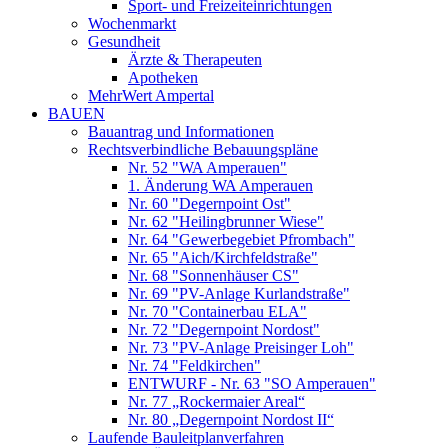
Sport- und Freizeiteinrichtungen
Wochenmarkt
Gesundheit
Ärzte & Therapeuten
Apotheken
MehrWert Ampertal
BAUEN
Bauantrag und Informationen
Rechtsverbindliche Bebauungspläne
Nr. 52 "WA Amperauen"
1. Änderung WA Amperauen
Nr. 60 "Degernpoint Ost"
Nr. 62 "Heilingbrunner Wiese"
Nr. 64 "Gewerbegebiet Pfrombach"
Nr. 65 "Aich/Kirchfeldstraße"
Nr. 68 "Sonnenhäuser CS"
Nr. 69 "PV-Anlage Kurlandstraße"
Nr. 70 "Containerbau ELA"
Nr. 72 "Degernpoint Nordost"
Nr. 73 "PV-Anlage Preisinger Loh"
Nr. 74 "Feldkirchen"
ENTWURF - Nr. 63 "SO Amperauen"
Nr. 77 „Rockermaier Areal“
Nr. 80 „Degernpoint Nordost II“
Laufende Bauleitplanverfahren