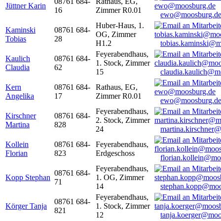
08761 684-
Rathaus, EG,
Jüttner Karin
16
Zimmer R0.01
ewo@moosburg.d
Huber-Haus, 1.
Kaminski
08761 684-
OG, Zimmer
Tobias
28
H1.2
tobias.kaminski@m
Feyerabendhaus,
Kaulich
08761 684-
1. Stock, Zimmer
Claudia
62
15
claudia.kaulich@m
Kern
08761 684-
Rathaus, EG,
Angelika
17
Zimmer R0.01
ewo@moosburg.d
Feyerabendhaus,
Kirschner
08761 684-
2. Stock, Zimmer
Martina
828
24
martina.kirschner
Kollein
08761 684-
Feyerabendhaus,
Florian
823
Erdgeschoss
florian.kollein@m
Feyerabendhaus,
08761 684-
Kopp Stephan
1. OG, Zimmer
71
14
stephan.kopp@moo
Feyerabendhaus,
08761 684-
Körger Tanja
1. Stock, Zimmer
821
12
tanja.koerger@moo