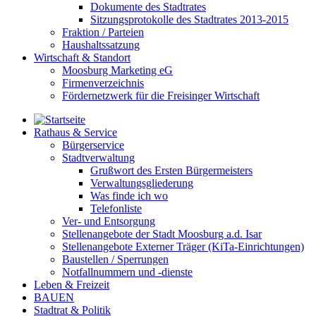
Dokumente des Stadtrates
Sitzungsprotokolle des Stadtrates 2013-2015
Fraktion / Parteien
Haushaltssatzung
Wirtschaft & Standort
Moosburg Marketing eG
Firmenverzeichnis
Fördernetzwerk für die Freisinger Wirtschaft
Rathaus & Service
Bürgerservice
Stadtverwaltung
Grußwort des Ersten Bürgermeisters
Verwaltungsgliederung
Was finde ich wo
Telefonliste
Ver- und Entsorgung
Stellenangebote der Stadt Moosburg a.d. Isar
Stellenangebote Externer Träger (KiTa-Einrichtungen)
Baustellen / Sperrungen
Notfallnummern und -dienste
Leben & Freizeit
BAUEN
Stadtrat & Politik