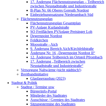
17. Änderung Flächennutzungsplan – Teilbereich
zwischen Neustadtstraße und Industriestraße
B-Plan Nr. 66 Oberes Gereuth Nordost
Einbeziehungssatzung Niederambach Süd
Flächennutzungsplan
Flächennutzungsplan Gesamtplan
PV-Anlage Kurlandstraße
SO Freiflächen PV­Anlage Preisinger Loh
Degernpoint Nordost
Feldkirchen
Moosstraße - Aich
9. Änderung Bereich Aich/Kirchfeldstraße
Änderung Nr. 16 „Degernpoint Nordost II“
12. Änderung Teilbereich im Ortsteil Pfrombach
17. Änderung „Teilbereich zwischen
Neustadtstraße und Industriestraße“
Versorgung Nahwärme (nicht städtisch!)
Breitbandinitiative
Glasfaserausbau (2023)
Stadtrat & Politik
Stadtrat / Termine usw
Bürgerinfo-Portal
Mitglieder des Stadtrates
Ausschüsse / Gremien des Stadtrates
Sitzungstermine des Stadtrates