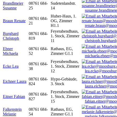
Brandlmeier
08761 684-
Sudetenlandstr.
Susanne
25
14
susanne.brandlme
Huber-Haus, 1.
08761 684-
Braun Renate
OG, Zimmer
21
H1.1
renate.braun@moo
Feyerabendhaus,
Burghard
08761 684-
1. Stock, Zimmer
Christoph
819
11
christoph.burghar
Ebner
08761 684-
Rathaus, EG,
Michaela
52
Zimmer G1.1
michaela.ebner@m
Feyerabendhaus,
08761 684-
Ecke Lea
1. Stock, Zimmer
38
12
lea.ecke@moosbur
08761 684-
Hypo-Gebäude,
Eichner Laura
824
3. Stock
laura.eichner@moo
Feyerabendhaus,
08761 684-
Eitner Fabian
1. Stock, Zimmer
827
15
fabian.eitner@moo
Falkenstein
08761 684-
Rathaus, EG,
Melanie
54
Zimmer G1.1
melanie.falkenste