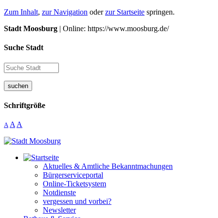
Zum Inhalt
,
zur Navigation
oder
zur Startseite
springen.
Stadt Moosburg
| Online: https://www.moosburg.de/
Suche Stadt
suchen
Schriftgröße
A
A
A
Aktuelles & Amtliche Bekanntmachungen
Bürgerserviceportal
Online-Ticketsystem
Notdienste
vergessen und vorbei?
Newsletter