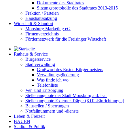
Dokumente des Stadtrates
Sitzungsprotokolle des Stadtrates 2013-2015
Fraktion / Parteien
Haushaltssatzung
Wirtschaft & Standort
Moosburg Marketing eG
Firmenverzeichnis
Fördernetzwerk für die Freisinger Wirtschaft
Rathaus & Service
Bürgerservice
Stadtverwaltung
Grußwort des Ersten Bürgermeisters
Verwaltungsgliederung
Was finde ich wo
Telefonliste
Ver- und Entsorgung
Stellenangebote der Stadt Moosburg a.d. Isar
Stellenangebote Externer Träger (KiTa-Einrichtungen)
Baustellen / Sperrungen
Notfallnummern und -dienste
Leben & Freizeit
BAUEN
Stadtrat & Politik