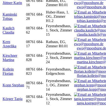
08761 684-
Rathaus, EG,
Jüttner Karin
16
Zimmer R0.01
ewo@moosburg.d
Huber-Haus, 1.
Kaminski
08761 684-
OG, Zimmer
Tobias
28
H1.2
tobias.kaminski@m
Feyerabendhaus,
Kaulich
08761 684-
1. Stock, Zimmer
Claudia
62
15
claudia.kaulich@m
Kern
08761 684-
Rathaus, EG,
Angelika
17
Zimmer R0.01
ewo@moosburg.d
Feyerabendhaus,
Kirschner
08761 684-
2. Stock, Zimmer
Martina
828
24
martina.kirschner
Kollein
08761 684-
Feyerabendhaus,
Florian
823
Erdgeschoss
florian.kollein@m
Feyerabendhaus,
08761 684-
Kopp Stephan
1. OG, Zimmer
71
14
stephan.kopp@moo
Feyerabendhaus,
08761 684-
Körger Tanja
1. Stock, Zimmer
821
12
tanja.koerger@moo