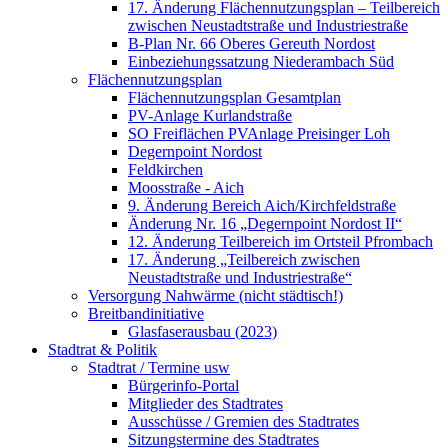
17. Änderung Flächennutzungsplan – Teilbereich
zwischen Neustadtstraße und Industriestraße
B-Plan Nr. 66 Oberes Gereuth Nordost
Einbeziehungssatzung Niederambach Süd
Flächennutzungsplan
Flächennutzungsplan Gesamtplan
PV-Anlage Kurlandstraße
SO Freiflächen PV­Anlage Preisinger Loh
Degernpoint Nordost
Feldkirchen
Moosstraße - Aich
9. Änderung Bereich Aich/Kirchfeldstraße
Änderung Nr. 16 „Degernpoint Nordost II“
12. Änderung Teilbereich im Ortsteil Pfrombach
17. Änderung „Teilbereich zwischen
Neustadtstraße und Industriestraße“
Versorgung Nahwärme (nicht städtisch!)
Breitbandinitiative
Glasfaserausbau (2023)
Stadtrat & Politik
Stadtrat / Termine usw
Bürgerinfo-Portal
Mitglieder des Stadtrates
Ausschüsse / Gremien des Stadtrates
Sitzungstermine des Stadtrates