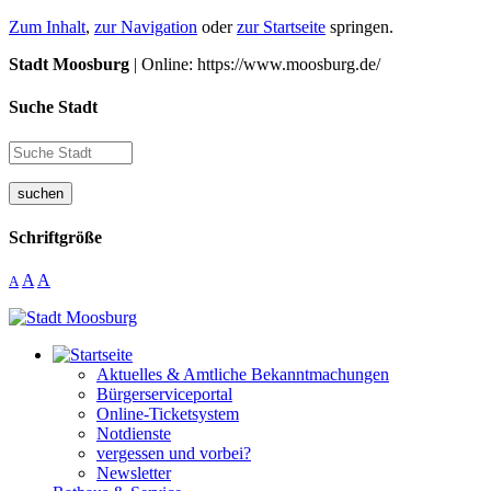
Zum Inhalt
,
zur Navigation
oder
zur Startseite
springen.
Stadt Moosburg
| Online: https://www.moosburg.de/
Suche Stadt
suchen
Schriftgröße
A
A
A
Aktuelles & Amtliche Bekanntmachungen
Bürgerserviceportal
Online-Ticketsystem
Notdienste
vergessen und vorbei?
Newsletter