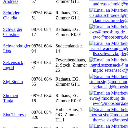
Andreas
57
Zimmer G1.1
andreas.schmidt@
Schröder
08761 684-
Rathaus, EG,
Claudia
51
Zimmer G1.1
claudia.schroeder
Schwaiger
08761 684-
Rathaus, EG,
Christine
17
Zimmer R0.01
ewo@moosburg.d
Schwarzkugler
08761 684-
Sudetenlandstr.
Lisa
94
14
lisa.schwarzkugle
Feyerabendhaus,
Setzensack
08761 684-
2. Stock, Zimmer
Ingrid
31
25
ingrid.setzensack
08761 684-
Rathaus, EG,
Sigl Stefan
55
Zimmer G1.1
stefan.sigl@moosb
Simmert
08761 684-
Rathaus, EG,
Tanja
18
Zimmer R0.01
ewo@moosburg.d
Huber-Haus, 1.
08761 684-
Sixt Theresa
OG, Zimmer
820
H1.1
theresa.sixt@moos