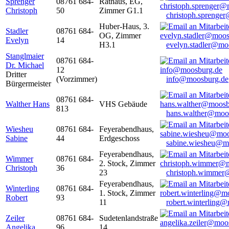
Sprenger
08761 684-
Rathaus, EG,
Christoph
50
Zimmer G1.1
christoph.sprenge
Huber-Haus, 3.
Stadler
08761 684-
OG, Zimmer
Evelyn
14
H3.1
evelyn.stadler@mo
Stanglmaier
08761 684-
Dr. Michael
12
Dritter
(Vorzimmer)
info@moosburg.de
Bürgermeister
08761 684-
Walther Hans
VHS Gebäude
813
hans.walther@moo
Wiesheu
08761 684-
Feyerabendhaus,
Sabine
44
Erdgeschoss
sabine.wiesheu@m
Feyerabendhaus,
Wimmer
08761 684-
2. Stock, Zimmer
Christoph
36
23
christoph.wimmer
Feyerabendhaus,
Winterling
08761 684-
1. Stock, Zimmer
Robert
93
11
robert.winterling
Zeiler
08761 684-
Sudetenlandstraße
Angelika
96
14