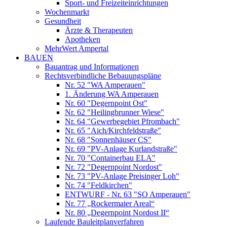
Sport- und Freizeiteinrichtungen
Wochenmarkt
Gesundheit
Ärzte & Therapeuten
Apotheken
MehrWert Ampertal
BAUEN
Bauantrag und Informationen
Rechtsverbindliche Bebauungspläne
Nr. 52 "WA Amperauen"
1. Änderung WA Amperauen
Nr. 60 "Degernpoint Ost"
Nr. 62 "Heilingbrunner Wiese"
Nr. 64 "Gewerbegebiet Pfrombach"
Nr. 65 "Aich/Kirchfeldstraße"
Nr. 68 "Sonnenhäuser CS"
Nr. 69 "PV-Anlage Kurlandstraße"
Nr. 70 "Containerbau ELA"
Nr. 72 "Degernpoint Nordost"
Nr. 73 "PV-Anlage Preisinger Loh"
Nr. 74 "Feldkirchen"
ENTWURF - Nr. 63 "SO Amperauen"
Nr. 77 „Rockermaier Areal“
Nr. 80 „Degernpoint Nordost II“
Laufende Bauleitplanverfahren