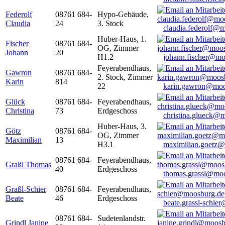
Federolf
08761 684-
Hypo-Gebäude,
Claudia
24
3. Stock
claudia.federolf@
Huber-Haus, 1.
Fischer
08761 684-
OG, Zimmer
Johann
20
H1.2
johann.fischer@mo
Feyerabendhaus,
Gawron
08761 684-
2. Stock, Zimmer
Karin
814
22
karin.gawron@moo
Glück
08761 684-
Feyerabendhaus,
Christina
73
Erdgeschoss
christina.glueck@
Huber-Haus, 3.
Götz
08761 684-
OG, Zimmer
Maximilian
13
H3.1
maximilian.goetz
08761 684-
Feyerabendhaus,
Graßl Thomas
40
Erdgeschoss
thomas.grassl@mo
Graßl-Schier
08761 684-
Feyerabendhaus,
Beate
46
Erdgeschoss
beate.grassl-schi
08761 684-
Sudetenlandstr.
Grindl Janine