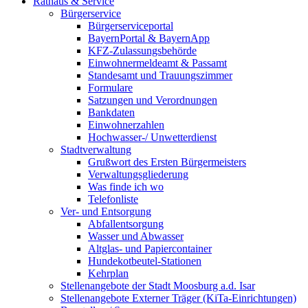
Rathaus & Service
Bürgerservice
Bürgerserviceportal
BayernPortal & BayernApp
KFZ-Zulassungsbehörde
Einwohnermeldeamt & Passamt
Standesamt und Trauungszimmer
Formulare
Satzungen und Verordnungen
Bankdaten
Einwohnerzahlen
Hochwasser-/ Unwetterdienst
Stadtverwaltung
Grußwort des Ersten Bürgermeisters
Verwaltungsgliederung
Was finde ich wo
Telefonliste
Ver- und Entsorgung
Abfallentsorgung
Wasser und Abwasser
Altglas- und Papiercontainer
Hundekotbeutel-Stationen
Kehrplan
Stellenangebote der Stadt Moosburg a.d. Isar
Stellenangebote Externer Träger (KiTa-Einrichtungen)