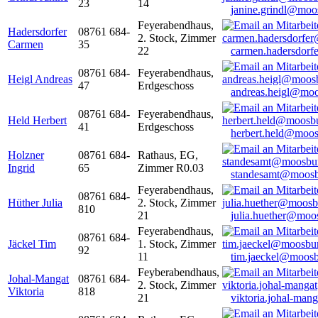
23
14
janine.grindl@moo
Feyerabendhaus,
Hadersdorfer
08761 684-
2. Stock, Zimmer
Carmen
35
22
carmen.hadersdor
08761 684-
Feyerabendhaus,
Heigl Andreas
47
Erdgeschoss
andreas.heigl@moo
08761 684-
Feyerabendhaus,
Held Herbert
41
Erdgeschoss
herbert.held@moos
Holzner
08761 684-
Rathaus, EG,
Ingrid
65
Zimmer R0.03
standesamt@moosb
Feyerabendhaus,
08761 684-
Hüther Julia
2. Stock, Zimmer
810
21
julia.huether@moo
Feyerabendhaus,
08761 684-
Jäckel Tim
1. Stock, Zimmer
92
11
tim.jaeckel@moosb
Feyberabendhaus,
Johal-Mangat
08761 684-
2. Stock, Zimmer
Viktoria
818
21
viktoria.johal-ma