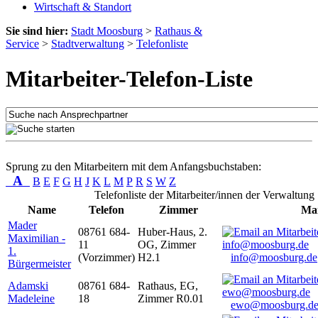
Wirtschaft & Standort
Sie sind hier:
Stadt Moosburg
>
Rathaus &
Service
>
Stadtverwaltung
>
Telefonliste
Mitarbeiter-Telefon-Liste
Sprung zu den Mitarbeitern mit dem Anfangsbuchstaben:
A
B
E
F
G
H
J
K
L
M
P
R
S
W
Z
Telefonliste der Mitarbeiter/innen der Verwaltung
Name
Telefon
Zimmer
Mai
Mader
08761 684-
Huber-Haus, 2.
Maximilian -
11
OG, Zimmer
1.
(Vorzimmer)
H2.1
info@moosburg.de
Bürgermeister
Adamski
08761 684-
Rathaus, EG,
Madeleine
18
Zimmer R0.01
ewo@moosburg.d