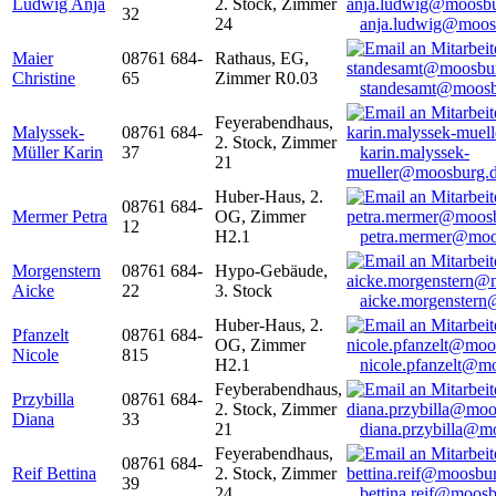
Ludwig Anja
2. Stock, Zimmer
32
24
anja.ludwig@moos
Maier
08761 684-
Rathaus, EG,
Christine
65
Zimmer R0.03
standesamt@moosb
Feyerabendhaus,
Malyssek-
08761 684-
2. Stock, Zimmer
Müller Karin
37
karin.malyssek-
21
mueller@moosburg.
Huber-Haus, 2.
08761 684-
Mermer Petra
OG, Zimmer
12
H2.1
petra.mermer@moo
Morgenstern
08761 684-
Hypo-Gebäude,
Aicke
22
3. Stock
aicke.morgenster
Huber-Haus, 2.
Pfanzelt
08761 684-
OG, Zimmer
Nicole
815
H2.1
nicole.pfanzelt@m
Feyberabendhaus,
Przybilla
08761 684-
2. Stock, Zimmer
Diana
33
21
diana.przybilla@m
Feyerabendhaus,
08761 684-
Reif Bettina
2. Stock, Zimmer
39
24
bettina.reif@moosb