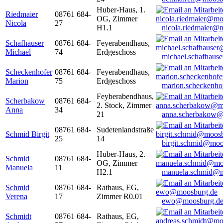
Huber-Haus, 1.
Riedmaier
08761 684-
OG, Zimmer
Nicola
27
H1.1
nicola.riedmaier@
Schafhauser
08761 684-
Feyerabendhaus,
Michael
74
Erdgeschoss
michael.schafhaus
Scheckenhofer
08761 684-
Feyerabendhaus,
Marion
75
Erdgeschoss
marion.scheckenh
Feyberabendhaus,
Scherbakow
08761 684-
2. Stock, Zimmer
Anna
34
21
anna.scherbakow@
08761 684-
Sudetenlandstraße
Schmid Birgit
25
14
birgit.schmid@moo
Huber-Haus, 2.
Schmid
08761 684-
OG, Zimmer
Manuela
11
H2.1
manuela.schmid@m
Schmid
08761 684-
Rathaus, EG,
Verena
17
Zimmer R0.01
ewo@moosburg.d
Schmidt
08761 684-
Rathaus, EG,