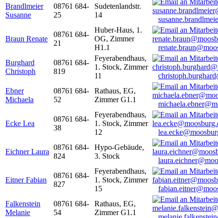
Brandlmeier
08761 684-
Sudetenlandstr.
Susanne
25
14
susanne.brandlme
Huber-Haus, 1.
08761 684-
Braun Renate
OG, Zimmer
21
H1.1
renate.braun@moo
Feyerabendhaus,
Burghard
08761 684-
1. Stock, Zimmer
Christoph
819
11
christoph.burghar
Ebner
08761 684-
Rathaus, EG,
Michaela
52
Zimmer G1.1
michaela.ebner@m
Feyerabendhaus,
08761 684-
Ecke Lea
1. Stock, Zimmer
38
12
lea.ecke@moosbur
08761 684-
Hypo-Gebäude,
Eichner Laura
824
3. Stock
laura.eichner@moo
Feyerabendhaus,
08761 684-
Eitner Fabian
1. Stock, Zimmer
827
15
fabian.eitner@moo
Falkenstein
08761 684-
Rathaus, EG,
Melanie
54
Zimmer G1.1
melanie.falkenste