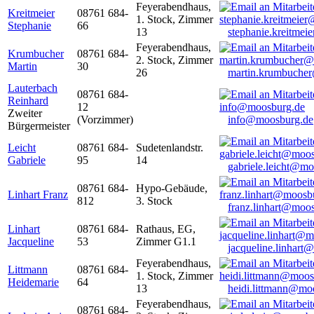
Feyerabendhaus,
Kreitmeier
08761 684-
1. Stock, Zimmer
Stephanie
66
13
stephanie.kreitme
Feyerabendhaus,
Krumbucher
08761 684-
2. Stock, Zimmer
Martin
30
26
martin.krumbuche
Lauterbach
08761 684-
Reinhard
12
Zweiter
(Vorzimmer)
info@moosburg.de
Bürgermeister
Leicht
08761 684-
Sudetenlandstr.
Gabriele
95
14
gabriele.leicht@m
08761 684-
Hypo-Gebäude,
Linhart Franz
812
3. Stock
franz.linhart@moo
Linhart
08761 684-
Rathaus, EG,
Jacqueline
53
Zimmer G1.1
jacqueline.linhart
Feyerabendhaus,
Littmann
08761 684-
1. Stock, Zimmer
Heidemarie
64
13
heidi.littmann@mo
Feyerabendhaus,
08761 684-