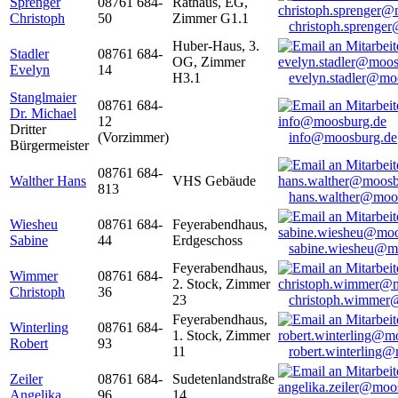
Sprenger
08761 684-
Rathaus, EG,
Christoph
50
Zimmer G1.1
christoph.sprenge
Huber-Haus, 3.
Stadler
08761 684-
OG, Zimmer
Evelyn
14
H3.1
evelyn.stadler@mo
Stanglmaier
08761 684-
Dr. Michael
12
Dritter
(Vorzimmer)
info@moosburg.de
Bürgermeister
08761 684-
Walther Hans
VHS Gebäude
813
hans.walther@moo
Wiesheu
08761 684-
Feyerabendhaus,
Sabine
44
Erdgeschoss
sabine.wiesheu@m
Feyerabendhaus,
Wimmer
08761 684-
2. Stock, Zimmer
Christoph
36
23
christoph.wimmer
Feyerabendhaus,
Winterling
08761 684-
1. Stock, Zimmer
Robert
93
11
robert.winterling
Zeiler
08761 684-
Sudetenlandstraße
Angelika
96
14