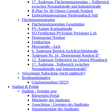
17. Änderung Flächennutzungsplan – Teilbereich
zwischen Neustadtstraße und Industriestraße
B-Plan Nr. 66 Oberes Gereuth Nordost
Einbeziehungssatzung Niederambach Süd
Flächennutzungsplan
Flächennutzungsplan Gesamtplan
PV-Anlage Kurlandstraße
SO Freiflächen PV­Anlage Preisinger Loh
Degernpoint Nordost
Feldkirchen
Moosstraße - Aich
9. Änderung Bereich Aich/Kirchfeldstraße
Änderung Nr. 16 „Degernpoint Nordost II“
12. Änderung Teilbereich im Ortsteil Pfrombach
17. Änderung „Teilbereich zwischen
Neustadtstraße und Industriestraße“
Versorgung Nahwärme (nicht städtisch!)
Breitbandinitiative
Glasfaserausbau (2023)
Stadtrat & Politik
Stadtrat / Termine usw
Bürgerinfo-Portal
Mitglieder des Stadtrates
Ausschüsse / Gremien des Stadtrates
Sitzungstermine des Stadtrates