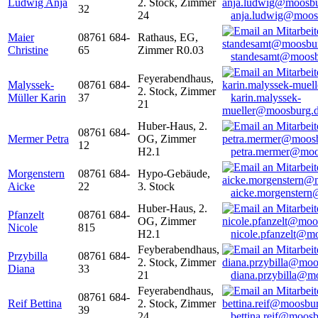
Ludwig Anja
2. Stock, Zimmer
32
24
anja.ludwig@moos
Maier
08761 684-
Rathaus, EG,
Christine
65
Zimmer R0.03
standesamt@moosb
Feyerabendhaus,
Malyssek-
08761 684-
2. Stock, Zimmer
Müller Karin
37
karin.malyssek-
21
mueller@moosburg.
Huber-Haus, 2.
08761 684-
Mermer Petra
OG, Zimmer
12
H2.1
petra.mermer@moo
Morgenstern
08761 684-
Hypo-Gebäude,
Aicke
22
3. Stock
aicke.morgenster
Huber-Haus, 2.
Pfanzelt
08761 684-
OG, Zimmer
Nicole
815
H2.1
nicole.pfanzelt@m
Feyberabendhaus,
Przybilla
08761 684-
2. Stock, Zimmer
Diana
33
21
diana.przybilla@m
Feyerabendhaus,
08761 684-
Reif Bettina
2. Stock, Zimmer
39
24
bettina.reif@moosb