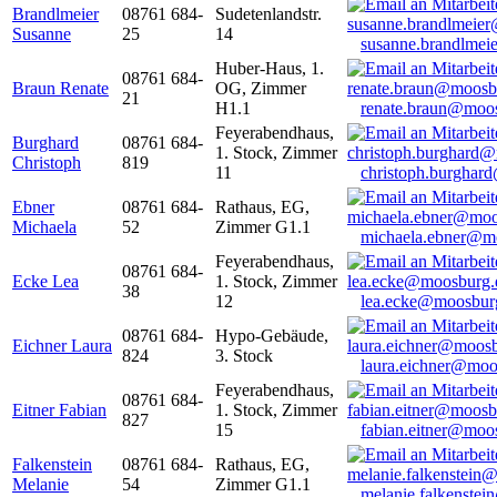
Brandlmeier
08761 684-
Sudetenlandstr.
Susanne
25
14
susanne.brandlme
Huber-Haus, 1.
08761 684-
Braun Renate
OG, Zimmer
21
H1.1
renate.braun@moo
Feyerabendhaus,
Burghard
08761 684-
1. Stock, Zimmer
Christoph
819
11
christoph.burghar
Ebner
08761 684-
Rathaus, EG,
Michaela
52
Zimmer G1.1
michaela.ebner@m
Feyerabendhaus,
08761 684-
Ecke Lea
1. Stock, Zimmer
38
12
lea.ecke@moosbur
08761 684-
Hypo-Gebäude,
Eichner Laura
824
3. Stock
laura.eichner@moo
Feyerabendhaus,
08761 684-
Eitner Fabian
1. Stock, Zimmer
827
15
fabian.eitner@moo
Falkenstein
08761 684-
Rathaus, EG,
Melanie
54
Zimmer G1.1
melanie.falkenste