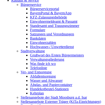
Rathaus & Service
Bürgerservice
Bürgerserviceportal
BayernPortal & BayernApp
KFZ-Zulassungsbehörde
Einwohnermeldeamt & Passamt
Standesamt und Trauungszimmer
Formulare
Satzungen und Verordnungen
Bankdaten
Einwohnerzahlen
Hochwasser-/ Unwetterdienst
Stadtverwaltung
Grußwort des Ersten Bürgermeisters
Verwaltungsgliederung
Was finde ich wo
Telefonliste
Ver- und Entsorgung
Abfallentsorgung
Wasser und Abwasser
Altglas- und Papiercontainer
Hundekotbeutel-Stationen
Kehrplan
Stellenangebote der Stadt Moosburg a.d. Isar
Stellenangebote Externer Träger (KiTa-Einrichtungen)