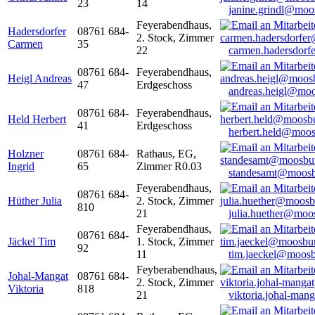
23
14
janine.grindl@moo
Feyerabendhaus,
Hadersdorfer
08761 684-
2. Stock, Zimmer
Carmen
35
22
carmen.hadersdor
08761 684-
Feyerabendhaus,
Heigl Andreas
47
Erdgeschoss
andreas.heigl@moo
08761 684-
Feyerabendhaus,
Held Herbert
41
Erdgeschoss
herbert.held@moos
Holzner
08761 684-
Rathaus, EG,
Ingrid
65
Zimmer R0.03
standesamt@moosb
Feyerabendhaus,
08761 684-
Hüther Julia
2. Stock, Zimmer
810
21
julia.huether@moo
Feyerabendhaus,
08761 684-
Jäckel Tim
1. Stock, Zimmer
92
11
tim.jaeckel@moosb
Feyberabendhaus,
Johal-Mangat
08761 684-
2. Stock, Zimmer
Viktoria
818
21
viktoria.johal-ma