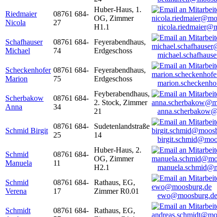
Huber-Haus, 1.
Riedmaier
08761 684-
OG, Zimmer
Nicola
27
H1.1
nicola.riedmaier@
Schafhauser
08761 684-
Feyerabendhaus,
Michael
74
Erdgeschoss
michael.schafhaus
Scheckenhofer
08761 684-
Feyerabendhaus,
Marion
75
Erdgeschoss
marion.scheckenh
Feyberabendhaus,
Scherbakow
08761 684-
2. Stock, Zimmer
Anna
34
21
anna.scherbakow@
08761 684-
Sudetenlandstraße
Schmid Birgit
25
14
birgit.schmid@moo
Huber-Haus, 2.
Schmid
08761 684-
OG, Zimmer
Manuela
11
H2.1
manuela.schmid@m
Schmid
08761 684-
Rathaus, EG,
Verena
17
Zimmer R0.01
ewo@moosburg.d
Schmidt
08761 684-
Rathaus, EG,