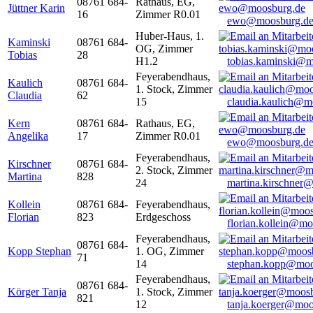
08761 684-
Rathaus, EG,
Jüttner Karin
16
Zimmer R0.01
ewo@moosburg.d
Huber-Haus, 1.
Kaminski
08761 684-
OG, Zimmer
Tobias
28
H1.2
tobias.kaminski@m
Feyerabendhaus,
Kaulich
08761 684-
1. Stock, Zimmer
Claudia
62
15
claudia.kaulich@m
Kern
08761 684-
Rathaus, EG,
Angelika
17
Zimmer R0.01
ewo@moosburg.d
Feyerabendhaus,
Kirschner
08761 684-
2. Stock, Zimmer
Martina
828
24
martina.kirschner
Kollein
08761 684-
Feyerabendhaus,
Florian
823
Erdgeschoss
florian.kollein@m
Feyerabendhaus,
08761 684-
Kopp Stephan
1. OG, Zimmer
71
14
stephan.kopp@moo
Feyerabendhaus,
08761 684-
Körger Tanja
1. Stock, Zimmer
821
12
tanja.koerger@moo