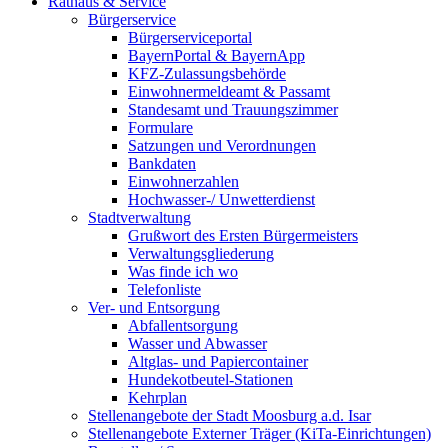
Rathaus & Service
Bürgerservice
Bürgerserviceportal
BayernPortal & BayernApp
KFZ-Zulassungsbehörde
Einwohnermeldeamt & Passamt
Standesamt und Trauungszimmer
Formulare
Satzungen und Verordnungen
Bankdaten
Einwohnerzahlen
Hochwasser-/ Unwetterdienst
Stadtverwaltung
Grußwort des Ersten Bürgermeisters
Verwaltungsgliederung
Was finde ich wo
Telefonliste
Ver- und Entsorgung
Abfallentsorgung
Wasser und Abwasser
Altglas- und Papiercontainer
Hundekotbeutel-Stationen
Kehrplan
Stellenangebote der Stadt Moosburg a.d. Isar
Stellenangebote Externer Träger (KiTa-Einrichtungen)