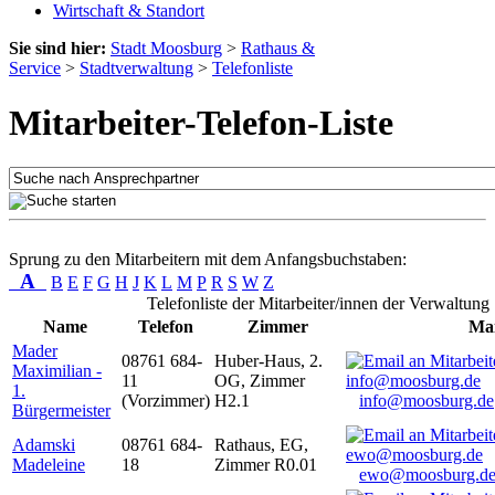
Wirtschaft & Standort
Sie sind hier:
Stadt Moosburg
>
Rathaus &
Service
>
Stadtverwaltung
>
Telefonliste
Mitarbeiter-Telefon-Liste
Sprung zu den Mitarbeitern mit dem Anfangsbuchstaben:
A
B
E
F
G
H
J
K
L
M
P
R
S
W
Z
Telefonliste der Mitarbeiter/innen der Verwaltung
Name
Telefon
Zimmer
Mai
Mader
08761 684-
Huber-Haus, 2.
Maximilian -
11
OG, Zimmer
1.
(Vorzimmer)
H2.1
info@moosburg.de
Bürgermeister
Adamski
08761 684-
Rathaus, EG,
Madeleine
18
Zimmer R0.01
ewo@moosburg.d