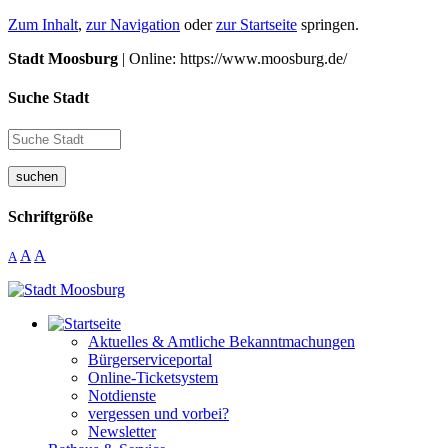
Zum Inhalt
,
zur Navigation
oder
zur Startseite
springen.
Stadt Moosburg
| Online: https://www.moosburg.de/
Suche Stadt
suchen
Schriftgröße
A
A
A
Aktuelles & Amtliche Bekanntmachungen
Bürgerserviceportal
Online-Ticketsystem
Notdienste
vergessen und vorbei?
Newsletter