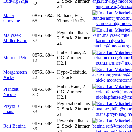
Ludwig Anja
2. Stock, Zimmer
32
24
anja.ludwig@moos
Maier
08761 684-
Rathaus, EG,
Christine
65
Zimmer R0.03
standesamt@moosb
Feyerabendhaus,
Malyssek-
08761 684-
2. Stock, Zimmer
Müller Karin
37
karin.malyssek-
21
mueller@moosburg.
Huber-Haus, 2.
08761 684-
Mermer Petra
OG, Zimmer
12
H2.1
petra.mermer@moo
Morgenstern
08761 684-
Hypo-Gebäude,
Aicke
22
3. Stock
aicke.morgenster
Huber-Haus, 2.
Pfanzelt
08761 684-
OG, Zimmer
Nicole
815
H2.1
nicole.pfanzelt@m
Feyberabendhaus,
Przybilla
08761 684-
2. Stock, Zimmer
Diana
33
21
diana.przybilla@m
Feyerabendhaus,
08761 684-
Reif Bettina
2. Stock, Zimmer
39
24
bettina.reif@moosb