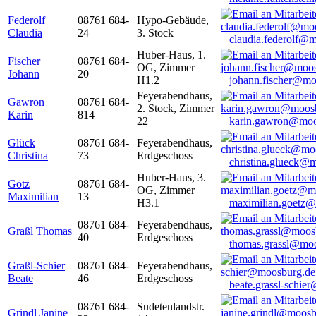
Federolf
08761 684-
Hypo-Gebäude,
Claudia
24
3. Stock
claudia.federolf@
Huber-Haus, 1.
Fischer
08761 684-
OG, Zimmer
Johann
20
H1.2
johann.fischer@mo
Feyerabendhaus,
Gawron
08761 684-
2. Stock, Zimmer
Karin
814
22
karin.gawron@moo
Glück
08761 684-
Feyerabendhaus,
Christina
73
Erdgeschoss
christina.glueck@
Huber-Haus, 3.
Götz
08761 684-
OG, Zimmer
Maximilian
13
H3.1
maximilian.goetz
08761 684-
Feyerabendhaus,
Graßl Thomas
40
Erdgeschoss
thomas.grassl@mo
Graßl-Schier
08761 684-
Feyerabendhaus,
Beate
46
Erdgeschoss
beate.grassl-schi
08761 684-
Sudetenlandstr.
Grindl Janine