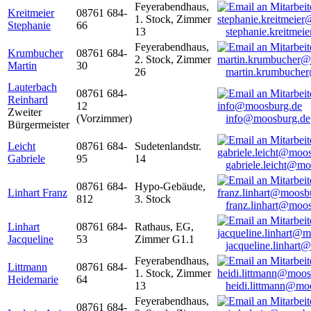
Feyerabendhaus,
Kreitmeier
08761 684-
1. Stock, Zimmer
Stephanie
66
13
stephanie.kreitme
Feyerabendhaus,
Krumbucher
08761 684-
2. Stock, Zimmer
Martin
30
26
martin.krumbuche
Lauterbach
08761 684-
Reinhard
12
Zweiter
(Vorzimmer)
info@moosburg.de
Bürgermeister
Leicht
08761 684-
Sudetenlandstr.
Gabriele
95
14
gabriele.leicht@m
08761 684-
Hypo-Gebäude,
Linhart Franz
812
3. Stock
franz.linhart@moo
Linhart
08761 684-
Rathaus, EG,
Jacqueline
53
Zimmer G1.1
jacqueline.linhart
Feyerabendhaus,
Littmann
08761 684-
1. Stock, Zimmer
Heidemarie
64
13
heidi.littmann@mo
Feyerabendhaus,
08761 684-