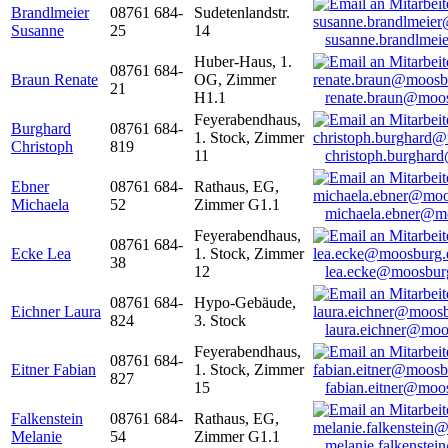
Brandlmeier
08761 684-
Sudetenlandstr.
Susanne
25
14
susanne.brandlme
Huber-Haus, 1.
08761 684-
Braun Renate
OG, Zimmer
21
H1.1
renate.braun@moo
Feyerabendhaus,
Burghard
08761 684-
1. Stock, Zimmer
Christoph
819
11
christoph.burghar
Ebner
08761 684-
Rathaus, EG,
Michaela
52
Zimmer G1.1
michaela.ebner@m
Feyerabendhaus,
08761 684-
Ecke Lea
1. Stock, Zimmer
38
12
lea.ecke@moosbur
08761 684-
Hypo-Gebäude,
Eichner Laura
824
3. Stock
laura.eichner@moo
Feyerabendhaus,
08761 684-
Eitner Fabian
1. Stock, Zimmer
827
15
fabian.eitner@moo
Falkenstein
08761 684-
Rathaus, EG,
Melanie
54
Zimmer G1.1
melanie.falkenste