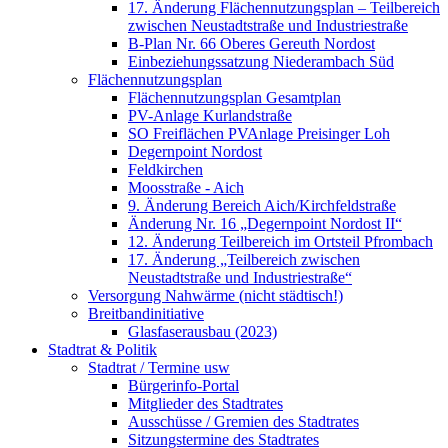
17. Änderung Flächennutzungsplan – Teilbereich
zwischen Neustadtstraße und Industriestraße
B-Plan Nr. 66 Oberes Gereuth Nordost
Einbeziehungssatzung Niederambach Süd
Flächennutzungsplan
Flächennutzungsplan Gesamtplan
PV-Anlage Kurlandstraße
SO Freiflächen PV­Anlage Preisinger Loh
Degernpoint Nordost
Feldkirchen
Moosstraße - Aich
9. Änderung Bereich Aich/Kirchfeldstraße
Änderung Nr. 16 „Degernpoint Nordost II“
12. Änderung Teilbereich im Ortsteil Pfrombach
17. Änderung „Teilbereich zwischen
Neustadtstraße und Industriestraße“
Versorgung Nahwärme (nicht städtisch!)
Breitbandinitiative
Glasfaserausbau (2023)
Stadtrat & Politik
Stadtrat / Termine usw
Bürgerinfo-Portal
Mitglieder des Stadtrates
Ausschüsse / Gremien des Stadtrates
Sitzungstermine des Stadtrates