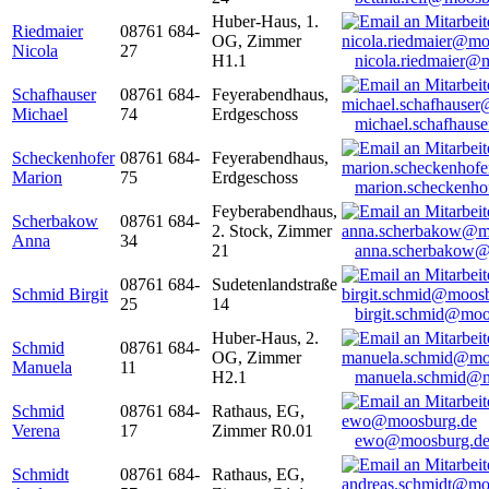
Huber-Haus, 1.
Riedmaier
08761 684-
OG, Zimmer
Nicola
27
H1.1
nicola.riedmaier@
Schafhauser
08761 684-
Feyerabendhaus,
Michael
74
Erdgeschoss
michael.schafhaus
Scheckenhofer
08761 684-
Feyerabendhaus,
Marion
75
Erdgeschoss
marion.scheckenh
Feyberabendhaus,
Scherbakow
08761 684-
2. Stock, Zimmer
Anna
34
21
anna.scherbakow@
08761 684-
Sudetenlandstraße
Schmid Birgit
25
14
birgit.schmid@moo
Huber-Haus, 2.
Schmid
08761 684-
OG, Zimmer
Manuela
11
H2.1
manuela.schmid@m
Schmid
08761 684-
Rathaus, EG,
Verena
17
Zimmer R0.01
ewo@moosburg.d
Schmidt
08761 684-
Rathaus, EG,