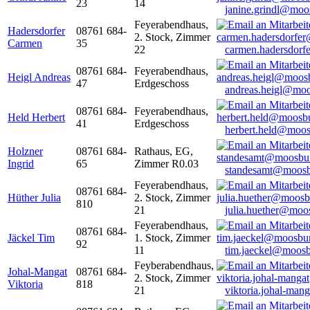
23
14
janine.grindl@moo
Feyerabendhaus,
Hadersdorfer
08761 684-
2. Stock, Zimmer
Carmen
35
22
carmen.hadersdor
08761 684-
Feyerabendhaus,
Heigl Andreas
47
Erdgeschoss
andreas.heigl@moo
08761 684-
Feyerabendhaus,
Held Herbert
41
Erdgeschoss
herbert.held@moos
Holzner
08761 684-
Rathaus, EG,
Ingrid
65
Zimmer R0.03
standesamt@moosb
Feyerabendhaus,
08761 684-
Hüther Julia
2. Stock, Zimmer
810
21
julia.huether@moo
Feyerabendhaus,
08761 684-
Jäckel Tim
1. Stock, Zimmer
92
11
tim.jaeckel@moosb
Feyberabendhaus,
Johal-Mangat
08761 684-
2. Stock, Zimmer
Viktoria
818
21
viktoria.johal-ma