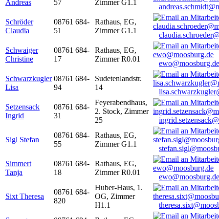
Andreas
57
Zimmer G1.1
andreas.schmidt@
Schröder
08761 684-
Rathaus, EG,
Claudia
51
Zimmer G1.1
claudia.schroeder
Schwaiger
08761 684-
Rathaus, EG,
Christine
17
Zimmer R0.01
ewo@moosburg.d
Schwarzkugler
08761 684-
Sudetenlandstr.
Lisa
94
14
lisa.schwarzkugle
Feyerabendhaus,
Setzensack
08761 684-
2. Stock, Zimmer
Ingrid
31
25
ingrid.setzensack
08761 684-
Rathaus, EG,
Sigl Stefan
55
Zimmer G1.1
stefan.sigl@moosb
Simmert
08761 684-
Rathaus, EG,
Tanja
18
Zimmer R0.01
ewo@moosburg.d
Huber-Haus, 1.
08761 684-
Sixt Theresa
OG, Zimmer
820
H1.1
theresa.sixt@moos