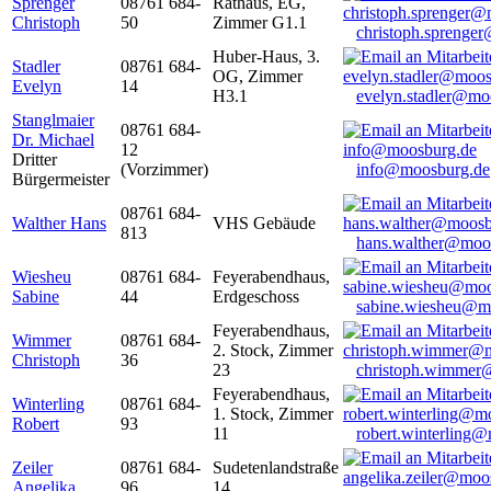
Sprenger
08761 684-
Rathaus, EG,
Christoph
50
Zimmer G1.1
christoph.sprenge
Huber-Haus, 3.
Stadler
08761 684-
OG, Zimmer
Evelyn
14
H3.1
evelyn.stadler@mo
Stanglmaier
08761 684-
Dr. Michael
12
Dritter
(Vorzimmer)
info@moosburg.de
Bürgermeister
08761 684-
Walther Hans
VHS Gebäude
813
hans.walther@moo
Wiesheu
08761 684-
Feyerabendhaus,
Sabine
44
Erdgeschoss
sabine.wiesheu@m
Feyerabendhaus,
Wimmer
08761 684-
2. Stock, Zimmer
Christoph
36
23
christoph.wimmer
Feyerabendhaus,
Winterling
08761 684-
1. Stock, Zimmer
Robert
93
11
robert.winterling
Zeiler
08761 684-
Sudetenlandstraße
Angelika
96
14