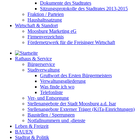
Dokumente des Stadtrates
Sitzungsprotokolle des Stadtrates 2013-2015
Fraktion / Parteien
Haushaltssatzung
Wirtschaft & Standort
Moosburg Marketing eG
Firmenverzeichnis
Fördernetzwerk für die Freisinger Wirtschaft
Rathaus & Service
Bürgerservice
Stadtverwaltung
Grußwort des Ersten Bürgermeisters
Verwaltungsgliederung
Was finde ich wo
Telefonliste
Ver- und Entsorgung
Stellenangebote der Stadt Moosburg a.d. Isar
Stellenangebote Externer Träger (KiTa-Einrichtungen)
Baustellen / Sperrungen
Notfallnummern und -dienste
Leben & Freizeit
BAUEN
Stadtrat & Politik