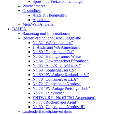
Sport- und Freizeiteinrichtungen
Wochenmarkt
Gesundheit
Ärzte & Therapeuten
Apotheken
MehrWert Ampertal
BAUEN
Bauantrag und Informationen
Rechtsverbindliche Bebauungspläne
Nr. 52 "WA Amperauen"
1. Änderung WA Amperauen
Nr. 60 "Degernpoint Ost"
Nr. 62 "Heilingbrunner Wiese"
Nr. 64 "Gewerbegebiet Pfrombach"
Nr. 65 "Aich/Kirchfeldstraße"
Nr. 68 "Sonnenhäuser CS"
Nr. 69 "PV-Anlage Kurlandstraße"
Nr. 70 "Containerbau ELA"
Nr. 72 "Degernpoint Nordost"
Nr. 73 "PV-Anlage Preisinger Loh"
Nr. 74 "Feldkirchen"
ENTWURF - Nr. 63 "SO Amperauen"
Nr. 77 „Rockermaier Areal“
Nr. 80 „Degernpoint Nordost II“
Laufende Bauleitplanverfahren