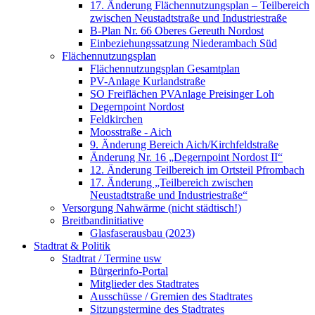
17. Änderung Flächennutzungsplan – Teilbereich
zwischen Neustadtstraße und Industriestraße
B-Plan Nr. 66 Oberes Gereuth Nordost
Einbeziehungssatzung Niederambach Süd
Flächennutzungsplan
Flächennutzungsplan Gesamtplan
PV-Anlage Kurlandstraße
SO Freiflächen PV­Anlage Preisinger Loh
Degernpoint Nordost
Feldkirchen
Moosstraße - Aich
9. Änderung Bereich Aich/Kirchfeldstraße
Änderung Nr. 16 „Degernpoint Nordost II“
12. Änderung Teilbereich im Ortsteil Pfrombach
17. Änderung „Teilbereich zwischen
Neustadtstraße und Industriestraße“
Versorgung Nahwärme (nicht städtisch!)
Breitbandinitiative
Glasfaserausbau (2023)
Stadtrat & Politik
Stadtrat / Termine usw
Bürgerinfo-Portal
Mitglieder des Stadtrates
Ausschüsse / Gremien des Stadtrates
Sitzungstermine des Stadtrates