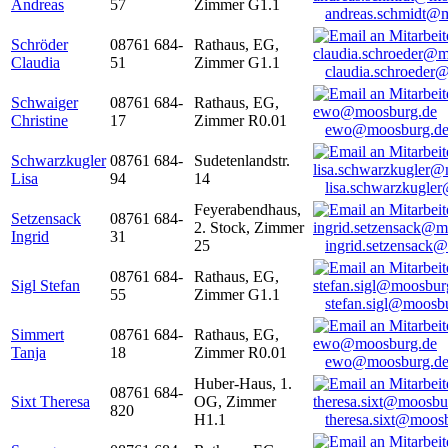
Andreas
57
Zimmer G1.1
andreas.schmidt@
Schröder
08761 684-
Rathaus, EG,
Claudia
51
Zimmer G1.1
claudia.schroeder
Schwaiger
08761 684-
Rathaus, EG,
Christine
17
Zimmer R0.01
ewo@moosburg.d
Schwarzkugler
08761 684-
Sudetenlandstr.
Lisa
94
14
lisa.schwarzkugle
Feyerabendhaus,
Setzensack
08761 684-
2. Stock, Zimmer
Ingrid
31
25
ingrid.setzensack
08761 684-
Rathaus, EG,
Sigl Stefan
55
Zimmer G1.1
stefan.sigl@moosb
Simmert
08761 684-
Rathaus, EG,
Tanja
18
Zimmer R0.01
ewo@moosburg.d
Huber-Haus, 1.
08761 684-
Sixt Theresa
OG, Zimmer
820
H1.1
theresa.sixt@moos