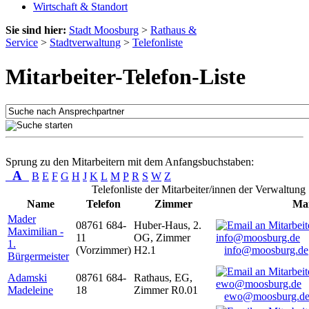
Wirtschaft & Standort
Sie sind hier:
Stadt Moosburg
>
Rathaus &
Service
>
Stadtverwaltung
>
Telefonliste
Mitarbeiter-Telefon-Liste
Sprung zu den Mitarbeitern mit dem Anfangsbuchstaben:
A
B
E
F
G
H
J
K
L
M
P
R
S
W
Z
Telefonliste der Mitarbeiter/innen der Verwaltung
Name
Telefon
Zimmer
Mai
Mader
08761 684-
Huber-Haus, 2.
Maximilian -
11
OG, Zimmer
1.
(Vorzimmer)
H2.1
info@moosburg.de
Bürgermeister
Adamski
08761 684-
Rathaus, EG,
Madeleine
18
Zimmer R0.01
ewo@moosburg.d