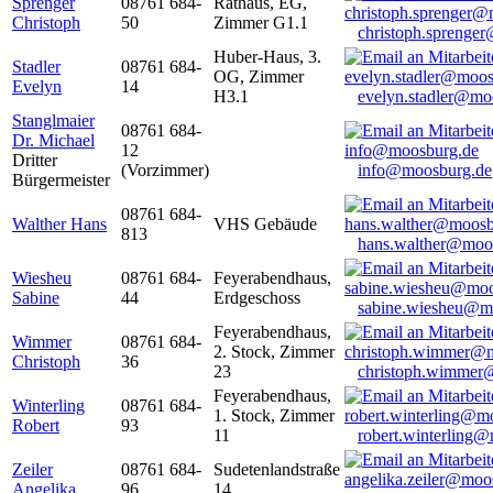
Sprenger
08761 684-
Rathaus, EG,
Christoph
50
Zimmer G1.1
christoph.sprenge
Huber-Haus, 3.
Stadler
08761 684-
OG, Zimmer
Evelyn
14
H3.1
evelyn.stadler@mo
Stanglmaier
08761 684-
Dr. Michael
12
Dritter
(Vorzimmer)
info@moosburg.de
Bürgermeister
08761 684-
Walther Hans
VHS Gebäude
813
hans.walther@moo
Wiesheu
08761 684-
Feyerabendhaus,
Sabine
44
Erdgeschoss
sabine.wiesheu@m
Feyerabendhaus,
Wimmer
08761 684-
2. Stock, Zimmer
Christoph
36
23
christoph.wimmer
Feyerabendhaus,
Winterling
08761 684-
1. Stock, Zimmer
Robert
93
11
robert.winterling
Zeiler
08761 684-
Sudetenlandstraße
Angelika
96
14