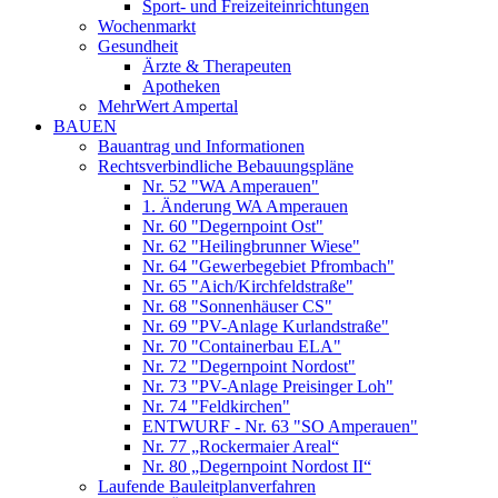
Sport- und Freizeiteinrichtungen
Wochenmarkt
Gesundheit
Ärzte & Therapeuten
Apotheken
MehrWert Ampertal
BAUEN
Bauantrag und Informationen
Rechtsverbindliche Bebauungspläne
Nr. 52 "WA Amperauen"
1. Änderung WA Amperauen
Nr. 60 "Degernpoint Ost"
Nr. 62 "Heilingbrunner Wiese"
Nr. 64 "Gewerbegebiet Pfrombach"
Nr. 65 "Aich/Kirchfeldstraße"
Nr. 68 "Sonnenhäuser CS"
Nr. 69 "PV-Anlage Kurlandstraße"
Nr. 70 "Containerbau ELA"
Nr. 72 "Degernpoint Nordost"
Nr. 73 "PV-Anlage Preisinger Loh"
Nr. 74 "Feldkirchen"
ENTWURF - Nr. 63 "SO Amperauen"
Nr. 77 „Rockermaier Areal“
Nr. 80 „Degernpoint Nordost II“
Laufende Bauleitplanverfahren