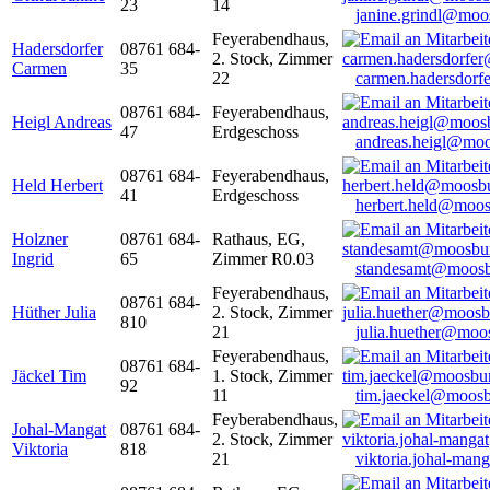
23
14
janine.grindl@moo
Feyerabendhaus,
Hadersdorfer
08761 684-
2. Stock, Zimmer
Carmen
35
22
carmen.hadersdor
08761 684-
Feyerabendhaus,
Heigl Andreas
47
Erdgeschoss
andreas.heigl@moo
08761 684-
Feyerabendhaus,
Held Herbert
41
Erdgeschoss
herbert.held@moos
Holzner
08761 684-
Rathaus, EG,
Ingrid
65
Zimmer R0.03
standesamt@moosb
Feyerabendhaus,
08761 684-
Hüther Julia
2. Stock, Zimmer
810
21
julia.huether@moo
Feyerabendhaus,
08761 684-
Jäckel Tim
1. Stock, Zimmer
92
11
tim.jaeckel@moosb
Feyberabendhaus,
Johal-Mangat
08761 684-
2. Stock, Zimmer
Viktoria
818
21
viktoria.johal-ma