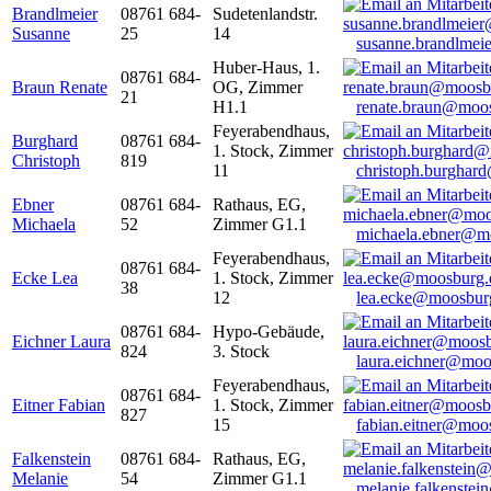
Brandlmeier
08761 684-
Sudetenlandstr.
Susanne
25
14
susanne.brandlme
Huber-Haus, 1.
08761 684-
Braun Renate
OG, Zimmer
21
H1.1
renate.braun@moo
Feyerabendhaus,
Burghard
08761 684-
1. Stock, Zimmer
Christoph
819
11
christoph.burghar
Ebner
08761 684-
Rathaus, EG,
Michaela
52
Zimmer G1.1
michaela.ebner@m
Feyerabendhaus,
08761 684-
Ecke Lea
1. Stock, Zimmer
38
12
lea.ecke@moosbur
08761 684-
Hypo-Gebäude,
Eichner Laura
824
3. Stock
laura.eichner@moo
Feyerabendhaus,
08761 684-
Eitner Fabian
1. Stock, Zimmer
827
15
fabian.eitner@moo
Falkenstein
08761 684-
Rathaus, EG,
Melanie
54
Zimmer G1.1
melanie.falkenste