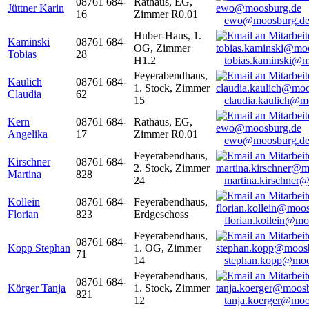
08761 684-
Rathaus, EG,
Jüttner Karin
16
Zimmer R0.01
ewo@moosburg.d
Huber-Haus, 1.
Kaminski
08761 684-
OG, Zimmer
Tobias
28
H1.2
tobias.kaminski@m
Feyerabendhaus,
Kaulich
08761 684-
1. Stock, Zimmer
Claudia
62
15
claudia.kaulich@m
Kern
08761 684-
Rathaus, EG,
Angelika
17
Zimmer R0.01
ewo@moosburg.d
Feyerabendhaus,
Kirschner
08761 684-
2. Stock, Zimmer
Martina
828
24
martina.kirschner
Kollein
08761 684-
Feyerabendhaus,
Florian
823
Erdgeschoss
florian.kollein@m
Feyerabendhaus,
08761 684-
Kopp Stephan
1. OG, Zimmer
71
14
stephan.kopp@moo
Feyerabendhaus,
08761 684-
Körger Tanja
1. Stock, Zimmer
821
12
tanja.koerger@moo