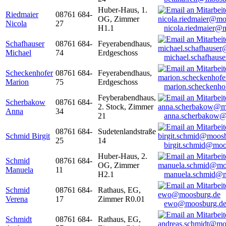
Huber-Haus, 1.
Riedmaier
08761 684-
OG, Zimmer
Nicola
27
H1.1
nicola.riedmaier@
Schafhauser
08761 684-
Feyerabendhaus,
Michael
74
Erdgeschoss
michael.schafhaus
Scheckenhofer
08761 684-
Feyerabendhaus,
Marion
75
Erdgeschoss
marion.scheckenh
Feyberabendhaus,
Scherbakow
08761 684-
2. Stock, Zimmer
Anna
34
21
anna.scherbakow@
08761 684-
Sudetenlandstraße
Schmid Birgit
25
14
birgit.schmid@moo
Huber-Haus, 2.
Schmid
08761 684-
OG, Zimmer
Manuela
11
H2.1
manuela.schmid@m
Schmid
08761 684-
Rathaus, EG,
Verena
17
Zimmer R0.01
ewo@moosburg.d
Schmidt
08761 684-
Rathaus, EG,