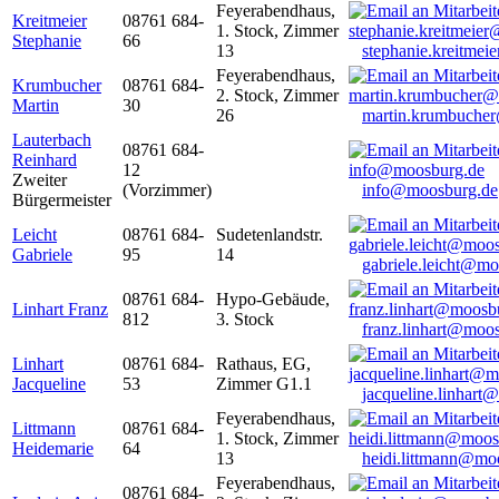
Feyerabendhaus,
Kreitmeier
08761 684-
1. Stock, Zimmer
Stephanie
66
13
stephanie.kreitme
Feyerabendhaus,
Krumbucher
08761 684-
2. Stock, Zimmer
Martin
30
26
martin.krumbuche
Lauterbach
08761 684-
Reinhard
12
Zweiter
(Vorzimmer)
info@moosburg.de
Bürgermeister
Leicht
08761 684-
Sudetenlandstr.
Gabriele
95
14
gabriele.leicht@m
08761 684-
Hypo-Gebäude,
Linhart Franz
812
3. Stock
franz.linhart@moo
Linhart
08761 684-
Rathaus, EG,
Jacqueline
53
Zimmer G1.1
jacqueline.linhart
Feyerabendhaus,
Littmann
08761 684-
1. Stock, Zimmer
Heidemarie
64
13
heidi.littmann@mo
Feyerabendhaus,
08761 684-