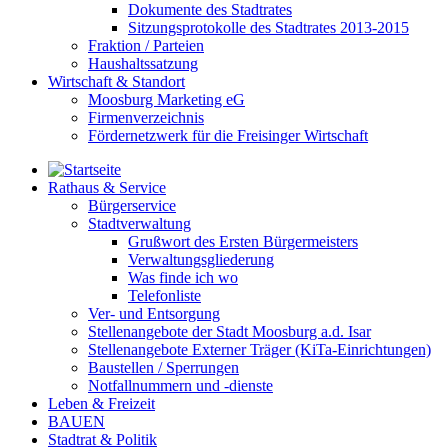
Dokumente des Stadtrates
Sitzungsprotokolle des Stadtrates 2013-2015
Fraktion / Parteien
Haushaltssatzung
Wirtschaft & Standort
Moosburg Marketing eG
Firmenverzeichnis
Fördernetzwerk für die Freisinger Wirtschaft
Rathaus & Service
Bürgerservice
Stadtverwaltung
Grußwort des Ersten Bürgermeisters
Verwaltungsgliederung
Was finde ich wo
Telefonliste
Ver- und Entsorgung
Stellenangebote der Stadt Moosburg a.d. Isar
Stellenangebote Externer Träger (KiTa-Einrichtungen)
Baustellen / Sperrungen
Notfallnummern und -dienste
Leben & Freizeit
BAUEN
Stadtrat & Politik