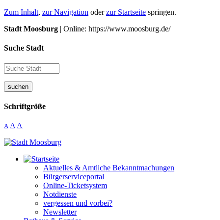
Zum Inhalt
,
zur Navigation
oder
zur Startseite
springen.
Stadt Moosburg
| Online: https://www.moosburg.de/
Suche Stadt
suchen
Schriftgröße
A
A
A
Aktuelles & Amtliche Bekanntmachungen
Bürgerserviceportal
Online-Ticketsystem
Notdienste
vergessen und vorbei?
Newsletter