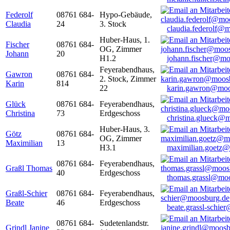
Federolf
08761 684-
Hypo-Gebäude,
Claudia
24
3. Stock
claudia.federolf@
Huber-Haus, 1.
Fischer
08761 684-
OG, Zimmer
Johann
20
H1.2
johann.fischer@mo
Feyerabendhaus,
Gawron
08761 684-
2. Stock, Zimmer
Karin
814
22
karin.gawron@moo
Glück
08761 684-
Feyerabendhaus,
Christina
73
Erdgeschoss
christina.glueck@
Huber-Haus, 3.
Götz
08761 684-
OG, Zimmer
Maximilian
13
H3.1
maximilian.goetz
08761 684-
Feyerabendhaus,
Graßl Thomas
40
Erdgeschoss
thomas.grassl@mo
Graßl-Schier
08761 684-
Feyerabendhaus,
Beate
46
Erdgeschoss
beate.grassl-schi
08761 684-
Sudetenlandstr.
Grindl Janine