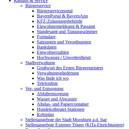
Rathaus & Service
Bürgerservice
Bürgerserviceportal
BayernPortal & BayernApp
KFZ-Zulassungsbehörde
Einwohnermeldeamt & Passamt
Standesamt und Trauungszimmer
Formulare
Satzungen und Verordnungen
Bankdaten
Einwohnerzahlen
Hochwasser-/ Unwetterdienst
Stadtverwaltung
Grußwort des Ersten Bürgermeisters
Verwaltungsgliederung
Was finde ich wo
Telefonliste
Ver- und Entsorgung
Abfallentsorgung
Wasser und Abwasser
Altglas- und Papiercontainer
Hundekotbeutel-Stationen
Kehrplan
Stellenangebote der Stadt Moosburg a.d. Isar
Stellenangebote Externer Träger (KiTa-Einrichtungen)