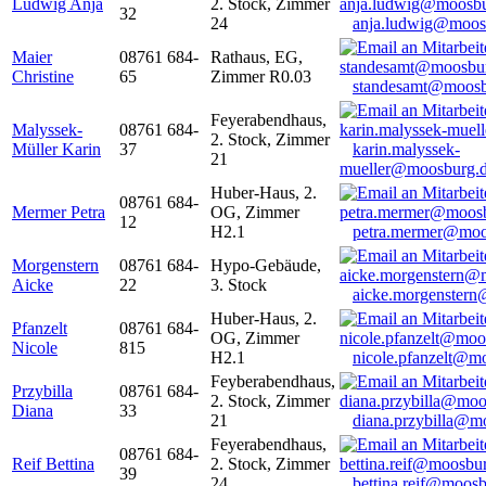
Ludwig Anja
2. Stock, Zimmer
32
24
anja.ludwig@moos
Maier
08761 684-
Rathaus, EG,
Christine
65
Zimmer R0.03
standesamt@moosb
Feyerabendhaus,
Malyssek-
08761 684-
2. Stock, Zimmer
Müller Karin
37
karin.malyssek-
21
mueller@moosburg.
Huber-Haus, 2.
08761 684-
Mermer Petra
OG, Zimmer
12
H2.1
petra.mermer@moo
Morgenstern
08761 684-
Hypo-Gebäude,
Aicke
22
3. Stock
aicke.morgenster
Huber-Haus, 2.
Pfanzelt
08761 684-
OG, Zimmer
Nicole
815
H2.1
nicole.pfanzelt@m
Feyberabendhaus,
Przybilla
08761 684-
2. Stock, Zimmer
Diana
33
21
diana.przybilla@m
Feyerabendhaus,
08761 684-
Reif Bettina
2. Stock, Zimmer
39
24
bettina.reif@moosb