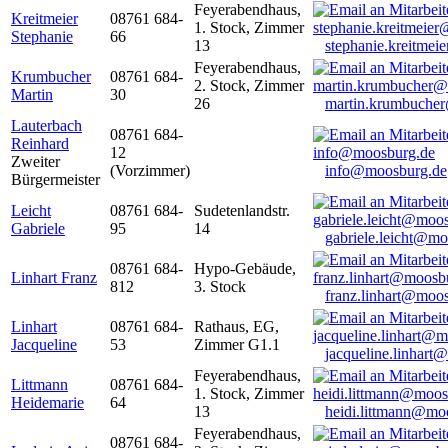
Feyerabendhaus,
Kreitmeier
08761 684-
1. Stock, Zimmer
Stephanie
66
13
stephanie.kreitme
Feyerabendhaus,
Krumbucher
08761 684-
2. Stock, Zimmer
Martin
30
26
martin.krumbuche
Lauterbach
08761 684-
Reinhard
12
Zweiter
(Vorzimmer)
info@moosburg.de
Bürgermeister
Leicht
08761 684-
Sudetenlandstr.
Gabriele
95
14
gabriele.leicht@m
08761 684-
Hypo-Gebäude,
Linhart Franz
812
3. Stock
franz.linhart@moo
Linhart
08761 684-
Rathaus, EG,
Jacqueline
53
Zimmer G1.1
jacqueline.linhart
Feyerabendhaus,
Littmann
08761 684-
1. Stock, Zimmer
Heidemarie
64
13
heidi.littmann@mo
Feyerabendhaus,
08761 684-