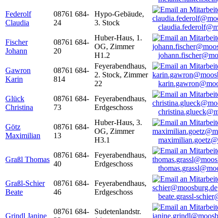
Federolf
08761 684-
Hypo-Gebäude,
Claudia
24
3. Stock
claudia.federolf@
Huber-Haus, 1.
Fischer
08761 684-
OG, Zimmer
Johann
20
H1.2
johann.fischer@mo
Feyerabendhaus,
Gawron
08761 684-
2. Stock, Zimmer
Karin
814
22
karin.gawron@moo
Glück
08761 684-
Feyerabendhaus,
Christina
73
Erdgeschoss
christina.glueck@
Huber-Haus, 3.
Götz
08761 684-
OG, Zimmer
Maximilian
13
H3.1
maximilian.goetz
08761 684-
Feyerabendhaus,
Graßl Thomas
40
Erdgeschoss
thomas.grassl@mo
Graßl-Schier
08761 684-
Feyerabendhaus,
Beate
46
Erdgeschoss
beate.grassl-schi
08761 684-
Sudetenlandstr.
Grindl Janine