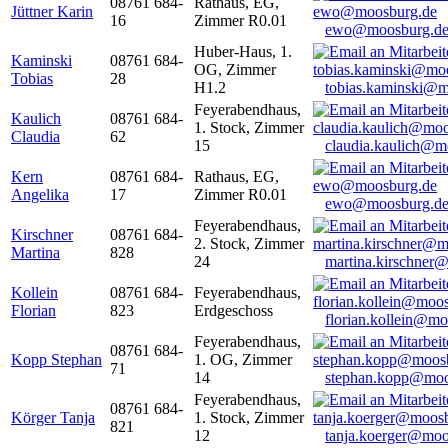
08761 684-
Rathaus, EG,
Jüttner Karin
16
Zimmer R0.01
ewo@moosburg.d
Huber-Haus, 1.
Kaminski
08761 684-
OG, Zimmer
Tobias
28
H1.2
tobias.kaminski@m
Feyerabendhaus,
Kaulich
08761 684-
1. Stock, Zimmer
Claudia
62
15
claudia.kaulich@m
Kern
08761 684-
Rathaus, EG,
Angelika
17
Zimmer R0.01
ewo@moosburg.d
Feyerabendhaus,
Kirschner
08761 684-
2. Stock, Zimmer
Martina
828
24
martina.kirschner
Kollein
08761 684-
Feyerabendhaus,
Florian
823
Erdgeschoss
florian.kollein@m
Feyerabendhaus,
08761 684-
Kopp Stephan
1. OG, Zimmer
71
14
stephan.kopp@moo
Feyerabendhaus,
08761 684-
Körger Tanja
1. Stock, Zimmer
821
12
tanja.koerger@moo