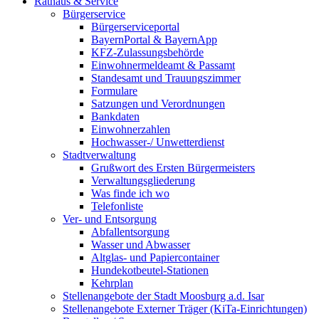
Rathaus & Service
Bürgerservice
Bürgerserviceportal
BayernPortal & BayernApp
KFZ-Zulassungsbehörde
Einwohnermeldeamt & Passamt
Standesamt und Trauungszimmer
Formulare
Satzungen und Verordnungen
Bankdaten
Einwohnerzahlen
Hochwasser-/ Unwetterdienst
Stadtverwaltung
Grußwort des Ersten Bürgermeisters
Verwaltungsgliederung
Was finde ich wo
Telefonliste
Ver- und Entsorgung
Abfallentsorgung
Wasser und Abwasser
Altglas- und Papiercontainer
Hundekotbeutel-Stationen
Kehrplan
Stellenangebote der Stadt Moosburg a.d. Isar
Stellenangebote Externer Träger (KiTa-Einrichtungen)