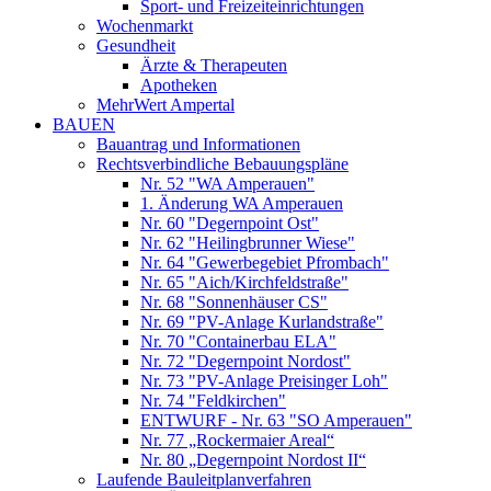
Sport- und Freizeiteinrichtungen
Wochenmarkt
Gesundheit
Ärzte & Therapeuten
Apotheken
MehrWert Ampertal
BAUEN
Bauantrag und Informationen
Rechtsverbindliche Bebauungspläne
Nr. 52 "WA Amperauen"
1. Änderung WA Amperauen
Nr. 60 "Degernpoint Ost"
Nr. 62 "Heilingbrunner Wiese"
Nr. 64 "Gewerbegebiet Pfrombach"
Nr. 65 "Aich/Kirchfeldstraße"
Nr. 68 "Sonnenhäuser CS"
Nr. 69 "PV-Anlage Kurlandstraße"
Nr. 70 "Containerbau ELA"
Nr. 72 "Degernpoint Nordost"
Nr. 73 "PV-Anlage Preisinger Loh"
Nr. 74 "Feldkirchen"
ENTWURF - Nr. 63 "SO Amperauen"
Nr. 77 „Rockermaier Areal“
Nr. 80 „Degernpoint Nordost II“
Laufende Bauleitplanverfahren