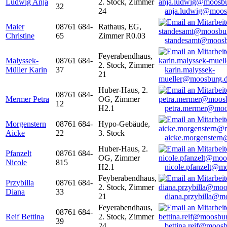
Ludwig Anja
2. Stock, Zimmer
32
24
anja.ludwig@moos
Maier
08761 684-
Rathaus, EG,
Christine
65
Zimmer R0.03
standesamt@moosb
Feyerabendhaus,
Malyssek-
08761 684-
2. Stock, Zimmer
Müller Karin
37
karin.malyssek-
21
mueller@moosburg.
Huber-Haus, 2.
08761 684-
Mermer Petra
OG, Zimmer
12
H2.1
petra.mermer@moo
Morgenstern
08761 684-
Hypo-Gebäude,
Aicke
22
3. Stock
aicke.morgenster
Huber-Haus, 2.
Pfanzelt
08761 684-
OG, Zimmer
Nicole
815
H2.1
nicole.pfanzelt@m
Feyberabendhaus,
Przybilla
08761 684-
2. Stock, Zimmer
Diana
33
21
diana.przybilla@m
Feyerabendhaus,
08761 684-
Reif Bettina
2. Stock, Zimmer
39
24
bettina.reif@moosb