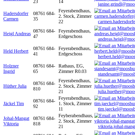
23
14
janine.grindl@moo
Feyerabendhaus,
Hadersdorfer
08761 684-
2. Stock, Zimmer
Carmen
35
22
carmen.hadersdor
08761 684-
Feyerabendhaus,
Heigl Andreas
47
Erdgeschoss
andreas.heigl@moo
08761 684-
Feyerabendhaus,
Held Herbert
41
Erdgeschoss
herbert.held@moos
Holzner
08761 684-
Rathaus, EG,
Ingrid
65
Zimmer R0.03
standesamt@moosb
Feyerabendhaus,
08761 684-
Hüther Julia
2. Stock, Zimmer
810
21
julia.huether@moo
Feyerabendhaus,
08761 684-
Jäckel Tim
1. Stock, Zimmer
92
11
tim.jaeckel@moosb
Feyberabendhaus,
Johal-Mangat
08761 684-
2. Stock, Zimmer
Viktoria
818
21
viktoria.johal-ma