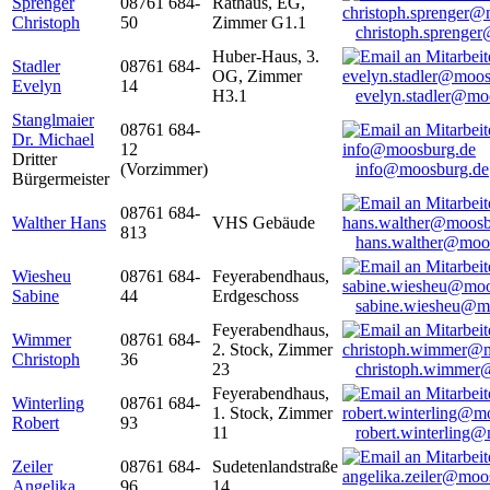
Sprenger
08761 684-
Rathaus, EG,
Christoph
50
Zimmer G1.1
christoph.sprenge
Huber-Haus, 3.
Stadler
08761 684-
OG, Zimmer
Evelyn
14
H3.1
evelyn.stadler@mo
Stanglmaier
08761 684-
Dr. Michael
12
Dritter
(Vorzimmer)
info@moosburg.de
Bürgermeister
08761 684-
Walther Hans
VHS Gebäude
813
hans.walther@moo
Wiesheu
08761 684-
Feyerabendhaus,
Sabine
44
Erdgeschoss
sabine.wiesheu@m
Feyerabendhaus,
Wimmer
08761 684-
2. Stock, Zimmer
Christoph
36
23
christoph.wimmer
Feyerabendhaus,
Winterling
08761 684-
1. Stock, Zimmer
Robert
93
11
robert.winterling
Zeiler
08761 684-
Sudetenlandstraße
Angelika
96
14