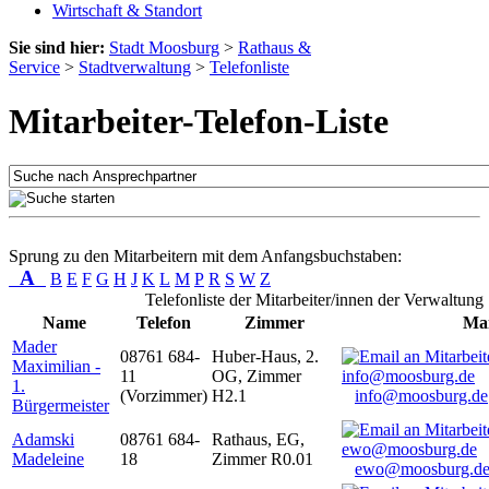
Wirtschaft & Standort
Sie sind hier:
Stadt Moosburg
>
Rathaus &
Service
>
Stadtverwaltung
>
Telefonliste
Mitarbeiter-Telefon-Liste
Sprung zu den Mitarbeitern mit dem Anfangsbuchstaben:
A
B
E
F
G
H
J
K
L
M
P
R
S
W
Z
Telefonliste der Mitarbeiter/innen der Verwaltung
Name
Telefon
Zimmer
Mai
Mader
08761 684-
Huber-Haus, 2.
Maximilian -
11
OG, Zimmer
1.
(Vorzimmer)
H2.1
info@moosburg.de
Bürgermeister
Adamski
08761 684-
Rathaus, EG,
Madeleine
18
Zimmer R0.01
ewo@moosburg.d