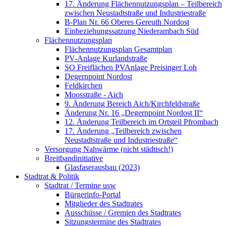
17. Änderung Flächennutzungsplan – Teilbereich
zwischen Neustadtstraße und Industriestraße
B-Plan Nr. 66 Oberes Gereuth Nordost
Einbeziehungssatzung Niederambach Süd
Flächennutzungsplan
Flächennutzungsplan Gesamtplan
PV-Anlage Kurlandstraße
SO Freiflächen PV­Anlage Preisinger Loh
Degernpoint Nordost
Feldkirchen
Moosstraße - Aich
9. Änderung Bereich Aich/Kirchfeldstraße
Änderung Nr. 16 „Degernpoint Nordost II“
12. Änderung Teilbereich im Ortsteil Pfrombach
17. Änderung „Teilbereich zwischen
Neustadtstraße und Industriestraße“
Versorgung Nahwärme (nicht städtisch!)
Breitbandinitiative
Glasfaserausbau (2023)
Stadtrat & Politik
Stadtrat / Termine usw
Bürgerinfo-Portal
Mitglieder des Stadtrates
Ausschüsse / Gremien des Stadtrates
Sitzungstermine des Stadtrates