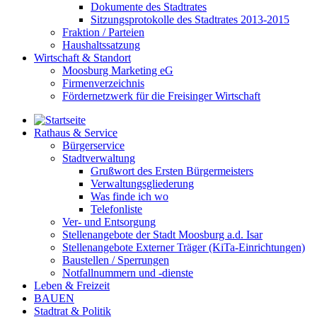
Dokumente des Stadtrates
Sitzungsprotokolle des Stadtrates 2013-2015
Fraktion / Parteien
Haushaltssatzung
Wirtschaft & Standort
Moosburg Marketing eG
Firmenverzeichnis
Fördernetzwerk für die Freisinger Wirtschaft
Rathaus & Service
Bürgerservice
Stadtverwaltung
Grußwort des Ersten Bürgermeisters
Verwaltungsgliederung
Was finde ich wo
Telefonliste
Ver- und Entsorgung
Stellenangebote der Stadt Moosburg a.d. Isar
Stellenangebote Externer Träger (KiTa-Einrichtungen)
Baustellen / Sperrungen
Notfallnummern und -dienste
Leben & Freizeit
BAUEN
Stadtrat & Politik