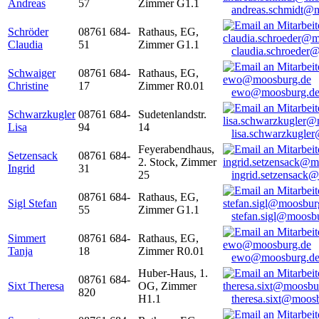
Andreas
57
Zimmer G1.1
andreas.schmidt@
Schröder
08761 684-
Rathaus, EG,
Claudia
51
Zimmer G1.1
claudia.schroeder
Schwaiger
08761 684-
Rathaus, EG,
Christine
17
Zimmer R0.01
ewo@moosburg.d
Schwarzkugler
08761 684-
Sudetenlandstr.
Lisa
94
14
lisa.schwarzkugle
Feyerabendhaus,
Setzensack
08761 684-
2. Stock, Zimmer
Ingrid
31
25
ingrid.setzensack
08761 684-
Rathaus, EG,
Sigl Stefan
55
Zimmer G1.1
stefan.sigl@moosb
Simmert
08761 684-
Rathaus, EG,
Tanja
18
Zimmer R0.01
ewo@moosburg.d
Huber-Haus, 1.
08761 684-
Sixt Theresa
OG, Zimmer
820
H1.1
theresa.sixt@moos