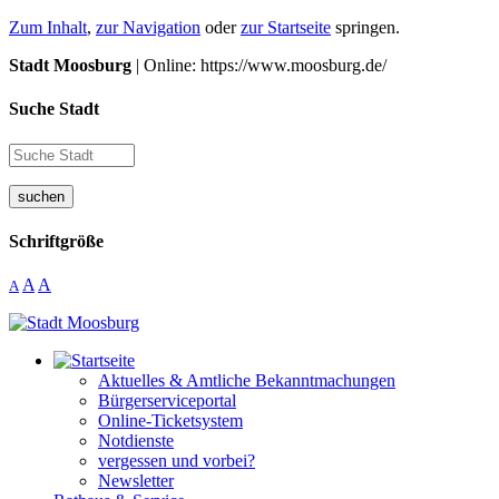
Zum Inhalt
,
zur Navigation
oder
zur Startseite
springen.
Stadt Moosburg
| Online: https://www.moosburg.de/
Suche Stadt
suchen
Schriftgröße
A
A
A
Aktuelles & Amtliche Bekanntmachungen
Bürgerserviceportal
Online-Ticketsystem
Notdienste
vergessen und vorbei?
Newsletter