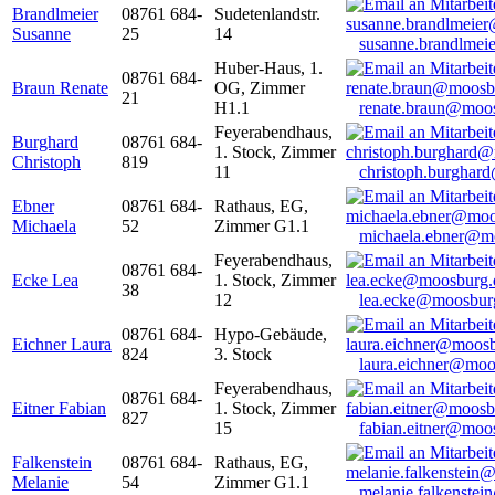
Brandlmeier
08761 684-
Sudetenlandstr.
Susanne
25
14
susanne.brandlme
Huber-Haus, 1.
08761 684-
Braun Renate
OG, Zimmer
21
H1.1
renate.braun@moo
Feyerabendhaus,
Burghard
08761 684-
1. Stock, Zimmer
Christoph
819
11
christoph.burghar
Ebner
08761 684-
Rathaus, EG,
Michaela
52
Zimmer G1.1
michaela.ebner@m
Feyerabendhaus,
08761 684-
Ecke Lea
1. Stock, Zimmer
38
12
lea.ecke@moosbur
08761 684-
Hypo-Gebäude,
Eichner Laura
824
3. Stock
laura.eichner@moo
Feyerabendhaus,
08761 684-
Eitner Fabian
1. Stock, Zimmer
827
15
fabian.eitner@moo
Falkenstein
08761 684-
Rathaus, EG,
Melanie
54
Zimmer G1.1
melanie.falkenste