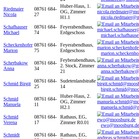
Huber-Haus, 1.
Riedmaier
08761 684-
OG, Zimmer
Nicola
27
H1.1
nicola.riedmaier@
Schafhauser
08761 684-
Feyerabendhaus,
Michael
74
Erdgeschoss
michael.schafhaus
Scheckenhofer
08761 684-
Feyerabendhaus,
Marion
75
Erdgeschoss
marion.scheckenh
Feyberabendhaus,
Scherbakow
08761 684-
2. Stock, Zimmer
Anna
34
21
anna.scherbakow@
08761 684-
Sudetenlandstraße
Schmid Birgit
25
14
birgit.schmid@moo
Huber-Haus, 2.
Schmid
08761 684-
OG, Zimmer
Manuela
11
H2.1
manuela.schmid@m
Schmid
08761 684-
Rathaus, EG,
Verena
17
Zimmer R0.01
ewo@moosburg.d
Schmidt
08761 684-
Rathaus, EG,