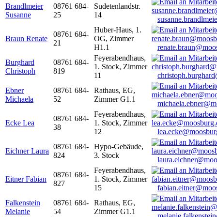
Brandlmeier
08761 684-
Sudetenlandstr.
Susanne
25
14
susanne.brandlme
Huber-Haus, 1.
08761 684-
Braun Renate
OG, Zimmer
21
H1.1
renate.braun@moo
Feyerabendhaus,
Burghard
08761 684-
1. Stock, Zimmer
Christoph
819
11
christoph.burghar
Ebner
08761 684-
Rathaus, EG,
Michaela
52
Zimmer G1.1
michaela.ebner@m
Feyerabendhaus,
08761 684-
Ecke Lea
1. Stock, Zimmer
38
12
lea.ecke@moosbur
08761 684-
Hypo-Gebäude,
Eichner Laura
824
3. Stock
laura.eichner@moo
Feyerabendhaus,
08761 684-
Eitner Fabian
1. Stock, Zimmer
827
15
fabian.eitner@moo
Falkenstein
08761 684-
Rathaus, EG,
Melanie
54
Zimmer G1.1
melanie.falkenste