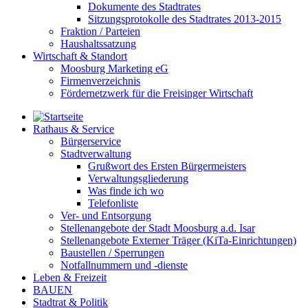
Dokumente des Stadtrates
Sitzungsprotokolle des Stadtrates 2013-2015
Fraktion / Parteien
Haushaltssatzung
Wirtschaft & Standort
Moosburg Marketing eG
Firmenverzeichnis
Fördernetzwerk für die Freisinger Wirtschaft
Rathaus & Service
Bürgerservice
Stadtverwaltung
Grußwort des Ersten Bürgermeisters
Verwaltungsgliederung
Was finde ich wo
Telefonliste
Ver- und Entsorgung
Stellenangebote der Stadt Moosburg a.d. Isar
Stellenangebote Externer Träger (KiTa-Einrichtungen)
Baustellen / Sperrungen
Notfallnummern und -dienste
Leben & Freizeit
BAUEN
Stadtrat & Politik