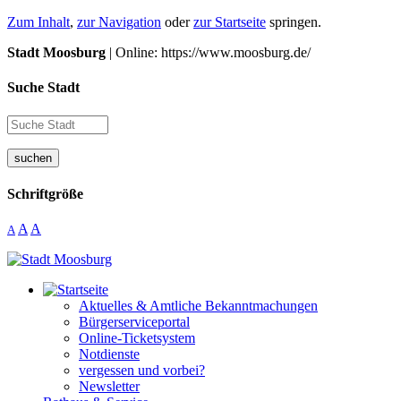
Zum Inhalt
,
zur Navigation
oder
zur Startseite
springen.
Stadt Moosburg
| Online: https://www.moosburg.de/
Suche Stadt
suchen
Schriftgröße
A
A
A
Aktuelles & Amtliche Bekanntmachungen
Bürgerserviceportal
Online-Ticketsystem
Notdienste
vergessen und vorbei?
Newsletter