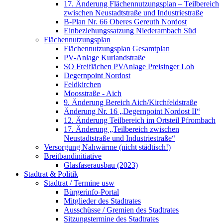
17. Änderung Flächennutzungsplan – Teilbereich
zwischen Neustadtstraße und Industriestraße
B-Plan Nr. 66 Oberes Gereuth Nordost
Einbeziehungssatzung Niederambach Süd
Flächennutzungsplan
Flächennutzungsplan Gesamtplan
PV-Anlage Kurlandstraße
SO Freiflächen PV­Anlage Preisinger Loh
Degernpoint Nordost
Feldkirchen
Moosstraße - Aich
9. Änderung Bereich Aich/Kirchfeldstraße
Änderung Nr. 16 „Degernpoint Nordost II“
12. Änderung Teilbereich im Ortsteil Pfrombach
17. Änderung „Teilbereich zwischen
Neustadtstraße und Industriestraße“
Versorgung Nahwärme (nicht städtisch!)
Breitbandinitiative
Glasfaserausbau (2023)
Stadtrat & Politik
Stadtrat / Termine usw
Bürgerinfo-Portal
Mitglieder des Stadtrates
Ausschüsse / Gremien des Stadtrates
Sitzungstermine des Stadtrates