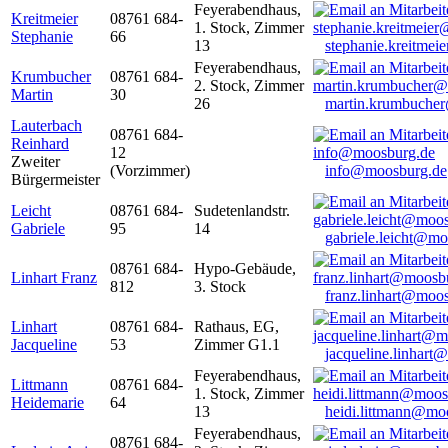
Feyerabendhaus,
Kreitmeier
08761 684-
1. Stock, Zimmer
Stephanie
66
13
stephanie.kreitme
Feyerabendhaus,
Krumbucher
08761 684-
2. Stock, Zimmer
Martin
30
26
martin.krumbuche
Lauterbach
08761 684-
Reinhard
12
Zweiter
(Vorzimmer)
info@moosburg.de
Bürgermeister
Leicht
08761 684-
Sudetenlandstr.
Gabriele
95
14
gabriele.leicht@m
08761 684-
Hypo-Gebäude,
Linhart Franz
812
3. Stock
franz.linhart@moo
Linhart
08761 684-
Rathaus, EG,
Jacqueline
53
Zimmer G1.1
jacqueline.linhart
Feyerabendhaus,
Littmann
08761 684-
1. Stock, Zimmer
Heidemarie
64
13
heidi.littmann@mo
Feyerabendhaus,
08761 684-