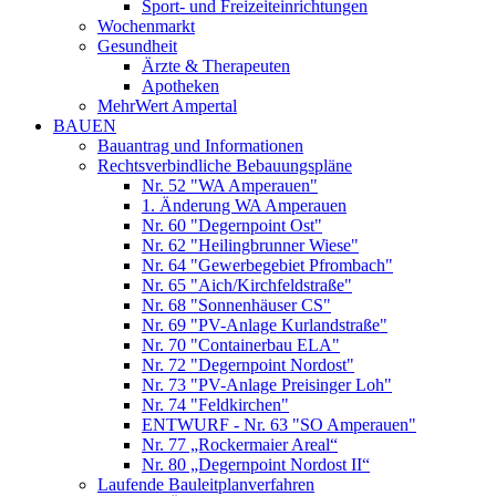
Sport- und Freizeiteinrichtungen
Wochenmarkt
Gesundheit
Ärzte & Therapeuten
Apotheken
MehrWert Ampertal
BAUEN
Bauantrag und Informationen
Rechtsverbindliche Bebauungspläne
Nr. 52 "WA Amperauen"
1. Änderung WA Amperauen
Nr. 60 "Degernpoint Ost"
Nr. 62 "Heilingbrunner Wiese"
Nr. 64 "Gewerbegebiet Pfrombach"
Nr. 65 "Aich/Kirchfeldstraße"
Nr. 68 "Sonnenhäuser CS"
Nr. 69 "PV-Anlage Kurlandstraße"
Nr. 70 "Containerbau ELA"
Nr. 72 "Degernpoint Nordost"
Nr. 73 "PV-Anlage Preisinger Loh"
Nr. 74 "Feldkirchen"
ENTWURF - Nr. 63 "SO Amperauen"
Nr. 77 „Rockermaier Areal“
Nr. 80 „Degernpoint Nordost II“
Laufende Bauleitplanverfahren