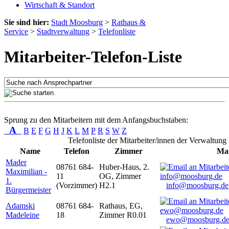
Wirtschaft & Standort
Sie sind hier:
Stadt Moosburg
>
Rathaus &
Service
>
Stadtverwaltung
>
Telefonliste
Mitarbeiter-Telefon-Liste
Sprung zu den Mitarbeitern mit dem Anfangsbuchstaben:
A
B
E
F
G
H
J
K
L
M
P
R
S
W
Z
Telefonliste der Mitarbeiter/innen der Verwaltung
Name
Telefon
Zimmer
Mai
Mader
08761 684-
Huber-Haus, 2.
Maximilian -
11
OG, Zimmer
1.
(Vorzimmer)
H2.1
info@moosburg.de
Bürgermeister
Adamski
08761 684-
Rathaus, EG,
Madeleine
18
Zimmer R0.01
ewo@moosburg.d