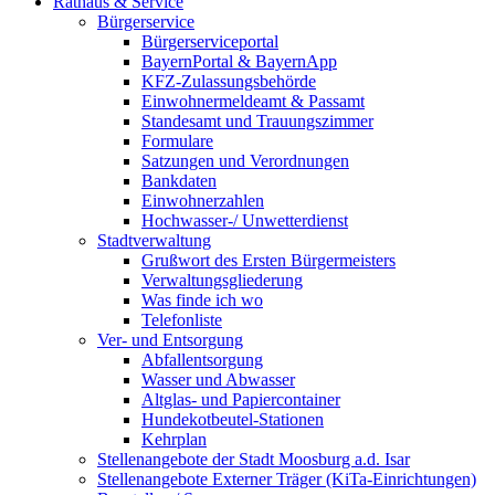
Rathaus & Service
Bürgerservice
Bürgerserviceportal
BayernPortal & BayernApp
KFZ-Zulassungsbehörde
Einwohnermeldeamt & Passamt
Standesamt und Trauungszimmer
Formulare
Satzungen und Verordnungen
Bankdaten
Einwohnerzahlen
Hochwasser-/ Unwetterdienst
Stadtverwaltung
Grußwort des Ersten Bürgermeisters
Verwaltungsgliederung
Was finde ich wo
Telefonliste
Ver- und Entsorgung
Abfallentsorgung
Wasser und Abwasser
Altglas- und Papiercontainer
Hundekotbeutel-Stationen
Kehrplan
Stellenangebote der Stadt Moosburg a.d. Isar
Stellenangebote Externer Träger (KiTa-Einrichtungen)