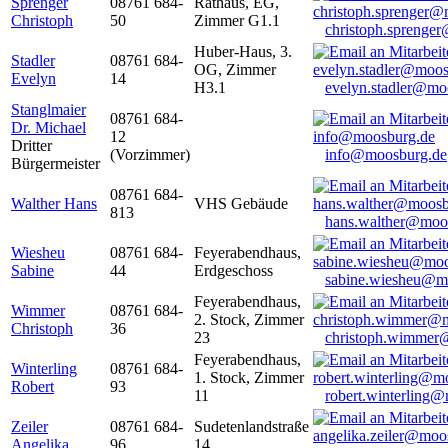
Sprenger
08761 684-
Rathaus, EG,
Christoph
50
Zimmer G1.1
christoph.sprenge
Huber-Haus, 3.
Stadler
08761 684-
OG, Zimmer
Evelyn
14
H3.1
evelyn.stadler@mo
Stanglmaier
08761 684-
Dr. Michael
12
Dritter
(Vorzimmer)
info@moosburg.de
Bürgermeister
08761 684-
Walther Hans
VHS Gebäude
813
hans.walther@moo
Wiesheu
08761 684-
Feyerabendhaus,
Sabine
44
Erdgeschoss
sabine.wiesheu@m
Feyerabendhaus,
Wimmer
08761 684-
2. Stock, Zimmer
Christoph
36
23
christoph.wimmer
Feyerabendhaus,
Winterling
08761 684-
1. Stock, Zimmer
Robert
93
11
robert.winterling
Zeiler
08761 684-
Sudetenlandstraße
Angelika
96
14