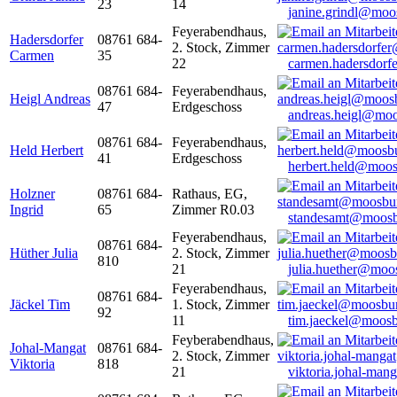
23
14
janine.grindl@moo
Feyerabendhaus,
Hadersdorfer
08761 684-
2. Stock, Zimmer
Carmen
35
22
carmen.hadersdor
08761 684-
Feyerabendhaus,
Heigl Andreas
47
Erdgeschoss
andreas.heigl@moo
08761 684-
Feyerabendhaus,
Held Herbert
41
Erdgeschoss
herbert.held@moos
Holzner
08761 684-
Rathaus, EG,
Ingrid
65
Zimmer R0.03
standesamt@moosb
Feyerabendhaus,
08761 684-
Hüther Julia
2. Stock, Zimmer
810
21
julia.huether@moo
Feyerabendhaus,
08761 684-
Jäckel Tim
1. Stock, Zimmer
92
11
tim.jaeckel@moosb
Feyberabendhaus,
Johal-Mangat
08761 684-
2. Stock, Zimmer
Viktoria
818
21
viktoria.johal-ma