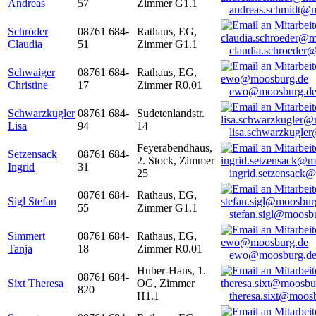
Andreas
57
Zimmer G1.1
andreas.schmidt@
Schröder
08761 684-
Rathaus, EG,
Claudia
51
Zimmer G1.1
claudia.schroeder
Schwaiger
08761 684-
Rathaus, EG,
Christine
17
Zimmer R0.01
ewo@moosburg.d
Schwarzkugler
08761 684-
Sudetenlandstr.
Lisa
94
14
lisa.schwarzkugle
Feyerabendhaus,
Setzensack
08761 684-
2. Stock, Zimmer
Ingrid
31
25
ingrid.setzensack
08761 684-
Rathaus, EG,
Sigl Stefan
55
Zimmer G1.1
stefan.sigl@moosb
Simmert
08761 684-
Rathaus, EG,
Tanja
18
Zimmer R0.01
ewo@moosburg.d
Huber-Haus, 1.
08761 684-
Sixt Theresa
OG, Zimmer
820
H1.1
theresa.sixt@moos