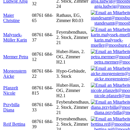
Ludwig Anja
2. Stock, Zimmer
32
24
anja.ludwig@moos
Maier
08761 684-
Rathaus, EG,
Christine
65
Zimmer R0.03
standesamt@moosb
Feyerabendhaus,
Malyssek-
08761 684-
2. Stock, Zimmer
Müller Karin
37
karin.malyssek-
21
mueller@moosburg.
Huber-Haus, 2.
08761 684-
Mermer Petra
OG, Zimmer
12
H2.1
petra.mermer@moo
Morgenstern
08761 684-
Hypo-Gebäude,
Aicke
22
3. Stock
aicke.morgenster
Huber-Haus, 2.
Pfanzelt
08761 684-
OG, Zimmer
Nicole
815
H2.1
nicole.pfanzelt@m
Feyberabendhaus,
Przybilla
08761 684-
2. Stock, Zimmer
Diana
33
21
diana.przybilla@m
Feyerabendhaus,
08761 684-
Reif Bettina
2. Stock, Zimmer
39
24
bettina.reif@moosb