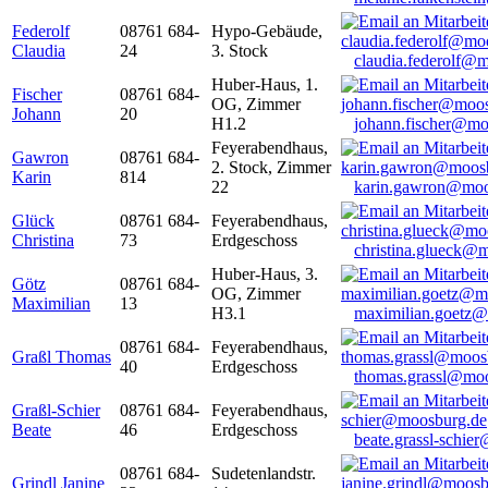
Federolf
08761 684-
Hypo-Gebäude,
Claudia
24
3. Stock
claudia.federolf@
Huber-Haus, 1.
Fischer
08761 684-
OG, Zimmer
Johann
20
H1.2
johann.fischer@mo
Feyerabendhaus,
Gawron
08761 684-
2. Stock, Zimmer
Karin
814
22
karin.gawron@moo
Glück
08761 684-
Feyerabendhaus,
Christina
73
Erdgeschoss
christina.glueck@
Huber-Haus, 3.
Götz
08761 684-
OG, Zimmer
Maximilian
13
H3.1
maximilian.goetz
08761 684-
Feyerabendhaus,
Graßl Thomas
40
Erdgeschoss
thomas.grassl@mo
Graßl-Schier
08761 684-
Feyerabendhaus,
Beate
46
Erdgeschoss
beate.grassl-schi
08761 684-
Sudetenlandstr.
Grindl Janine