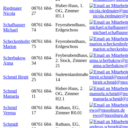
Huber-Haus, 1.
Riedmaier
08761 684-
OG, Zimmer
Nicola
27
H1.1
nicola.riedmaier@
Schafhauser
08761 684-
Feyerabendhaus,
Michael
74
Erdgeschoss
michael.schafhaus
Scheckenhofer
08761 684-
Feyerabendhaus,
Marion
75
Erdgeschoss
marion.scheckenh
Feyberabendhaus,
Scherbakow
08761 684-
2. Stock, Zimmer
Anna
34
21
anna.scherbakow@
08761 684-
Sudetenlandstraße
Schmid Birgit
25
14
birgit.schmid@moo
Huber-Haus, 2.
Schmid
08761 684-
OG, Zimmer
Manuela
11
H2.1
manuela.schmid@m
Schmid
08761 684-
Rathaus, EG,
Verena
17
Zimmer R0.01
ewo@moosburg.d
Schmidt
08761 684-
Rathaus, EG,