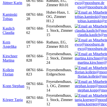
08761 684-
Rathaus, EG,
Jüttner Karin
16
Zimmer R0.01
ewo@moosburg.d
Huber-Haus, 1.
Kaminski
08761 684-
OG, Zimmer
Tobias
28
H1.2
tobias.kaminski@m
Feyerabendhaus,
Kaulich
08761 684-
1. Stock, Zimmer
Claudia
62
15
claudia.kaulich@m
Kern
08761 684-
Rathaus, EG,
Angelika
17
Zimmer R0.01
ewo@moosburg.d
Feyerabendhaus,
Kirschner
08761 684-
2. Stock, Zimmer
Martina
828
24
martina.kirschner
Kollein
08761 684-
Feyerabendhaus,
Florian
823
Erdgeschoss
florian.kollein@m
Feyerabendhaus,
08761 684-
Kopp Stephan
1. OG, Zimmer
71
14
stephan.kopp@moo
Feyerabendhaus,
08761 684-
Körger Tanja
1. Stock, Zimmer
821
12
tanja.koerger@moo