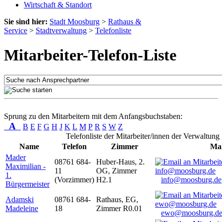
Wirtschaft & Standort
Sie sind hier:
Stadt Moosburg
>
Rathaus &
Service
>
Stadtverwaltung
>
Telefonliste
Mitarbeiter-Telefon-Liste
Sprung zu den Mitarbeitern mit dem Anfangsbuchstaben:
A
B
E
F
G
H
J
K
L
M
P
R
S
W
Z
Telefonliste der Mitarbeiter/innen der Verwaltung
Name
Telefon
Zimmer
Mai
Mader
08761 684-
Huber-Haus, 2.
Maximilian -
11
OG, Zimmer
1.
(Vorzimmer)
H2.1
info@moosburg.de
Bürgermeister
Adamski
08761 684-
Rathaus, EG,
Madeleine
18
Zimmer R0.01
ewo@moosburg.d