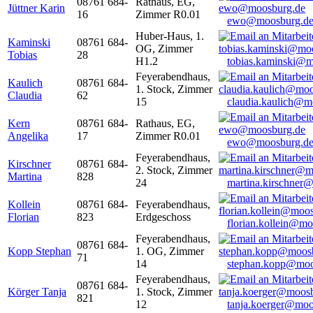
08761 684-
Rathaus, EG,
Jüttner Karin
16
Zimmer R0.01
ewo@moosburg.d
Huber-Haus, 1.
Kaminski
08761 684-
OG, Zimmer
Tobias
28
H1.2
tobias.kaminski@m
Feyerabendhaus,
Kaulich
08761 684-
1. Stock, Zimmer
Claudia
62
15
claudia.kaulich@m
Kern
08761 684-
Rathaus, EG,
Angelika
17
Zimmer R0.01
ewo@moosburg.d
Feyerabendhaus,
Kirschner
08761 684-
2. Stock, Zimmer
Martina
828
24
martina.kirschner
Kollein
08761 684-
Feyerabendhaus,
Florian
823
Erdgeschoss
florian.kollein@m
Feyerabendhaus,
08761 684-
Kopp Stephan
1. OG, Zimmer
71
14
stephan.kopp@moo
Feyerabendhaus,
08761 684-
Körger Tanja
1. Stock, Zimmer
821
12
tanja.koerger@moo