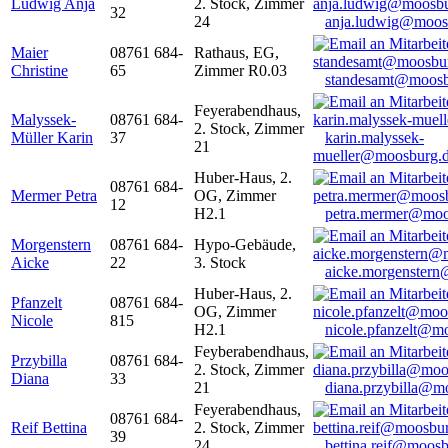
Ludwig Anja
2. Stock, Zimmer
32
24
anja.ludwig@moos
Maier
08761 684-
Rathaus, EG,
Christine
65
Zimmer R0.03
standesamt@moosb
Feyerabendhaus,
Malyssek-
08761 684-
2. Stock, Zimmer
Müller Karin
37
karin.malyssek-
21
mueller@moosburg.
Huber-Haus, 2.
08761 684-
Mermer Petra
OG, Zimmer
12
H2.1
petra.mermer@moo
Morgenstern
08761 684-
Hypo-Gebäude,
Aicke
22
3. Stock
aicke.morgenster
Huber-Haus, 2.
Pfanzelt
08761 684-
OG, Zimmer
Nicole
815
H2.1
nicole.pfanzelt@m
Feyberabendhaus,
Przybilla
08761 684-
2. Stock, Zimmer
Diana
33
21
diana.przybilla@m
Feyerabendhaus,
08761 684-
Reif Bettina
2. Stock, Zimmer
39
24
bettina.reif@moosb