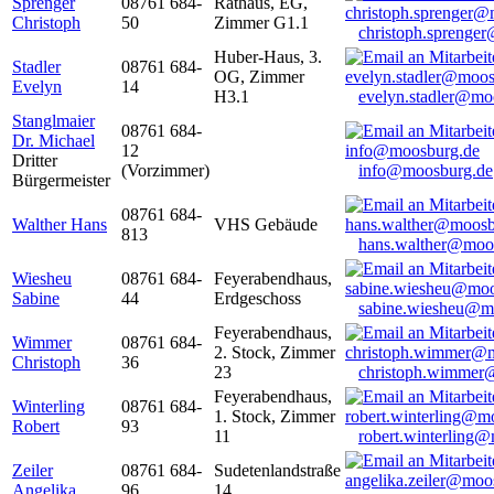
Sprenger
08761 684-
Rathaus, EG,
Christoph
50
Zimmer G1.1
christoph.sprenge
Huber-Haus, 3.
Stadler
08761 684-
OG, Zimmer
Evelyn
14
H3.1
evelyn.stadler@mo
Stanglmaier
08761 684-
Dr. Michael
12
Dritter
(Vorzimmer)
info@moosburg.de
Bürgermeister
08761 684-
Walther Hans
VHS Gebäude
813
hans.walther@moo
Wiesheu
08761 684-
Feyerabendhaus,
Sabine
44
Erdgeschoss
sabine.wiesheu@m
Feyerabendhaus,
Wimmer
08761 684-
2. Stock, Zimmer
Christoph
36
23
christoph.wimmer
Feyerabendhaus,
Winterling
08761 684-
1. Stock, Zimmer
Robert
93
11
robert.winterling
Zeiler
08761 684-
Sudetenlandstraße
Angelika
96
14