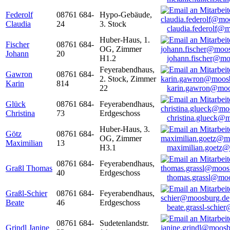
Federolf
08761 684-
Hypo-Gebäude,
Claudia
24
3. Stock
claudia.federolf@
Huber-Haus, 1.
Fischer
08761 684-
OG, Zimmer
Johann
20
H1.2
johann.fischer@mo
Feyerabendhaus,
Gawron
08761 684-
2. Stock, Zimmer
Karin
814
22
karin.gawron@moo
Glück
08761 684-
Feyerabendhaus,
Christina
73
Erdgeschoss
christina.glueck@
Huber-Haus, 3.
Götz
08761 684-
OG, Zimmer
Maximilian
13
H3.1
maximilian.goetz
08761 684-
Feyerabendhaus,
Graßl Thomas
40
Erdgeschoss
thomas.grassl@mo
Graßl-Schier
08761 684-
Feyerabendhaus,
Beate
46
Erdgeschoss
beate.grassl-schi
08761 684-
Sudetenlandstr.
Grindl Janine