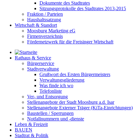
Dokumente des Stadtrates
Sitzungsprotokolle des Stadtrates 2013-2015
Fraktion / Parteien
Haushaltssatzung
Wirtschaft & Standort
Moosburg Marketing eG
Firmenverzeichnis
Fördernetzwerk für die Freisinger Wirtschaft
Rathaus & Service
Bürgerservice
Stadtverwaltung
Grußwort des Ersten Bürgermeisters
Verwaltungsgliederung
Was finde ich wo
Telefonliste
Ver- und Entsorgung
Stellenangebote der Stadt Moosburg a.d. Isar
Stellenangebote Externer Träger (KiTa-Einrichtungen)
Baustellen / Sperrungen
Notfallnummern und -dienste
Leben & Freizeit
BAUEN
Stadtrat & Politik