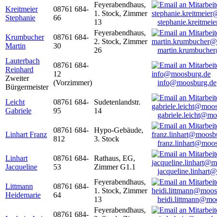
Feyerabendhaus,
Kreitmeier
08761 684-
1. Stock, Zimmer
Stephanie
66
13
stephanie.kreitme
Feyerabendhaus,
Krumbucher
08761 684-
2. Stock, Zimmer
Martin
30
26
martin.krumbuche
Lauterbach
08761 684-
Reinhard
12
Zweiter
(Vorzimmer)
info@moosburg.de
Bürgermeister
Leicht
08761 684-
Sudetenlandstr.
Gabriele
95
14
gabriele.leicht@m
08761 684-
Hypo-Gebäude,
Linhart Franz
812
3. Stock
franz.linhart@moo
Linhart
08761 684-
Rathaus, EG,
Jacqueline
53
Zimmer G1.1
jacqueline.linhart
Feyerabendhaus,
Littmann
08761 684-
1. Stock, Zimmer
Heidemarie
64
13
heidi.littmann@mo
Feyerabendhaus,
08761 684-