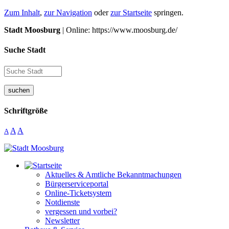
Zum Inhalt
,
zur Navigation
oder
zur Startseite
springen.
Stadt Moosburg
| Online: https://www.moosburg.de/
Suche Stadt
suchen
Schriftgröße
A
A
A
Aktuelles & Amtliche Bekanntmachungen
Bürgerserviceportal
Online-Ticketsystem
Notdienste
vergessen und vorbei?
Newsletter