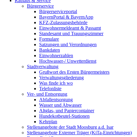
Rathaus & Service
Bürgerservice
Bürgerserviceportal
BayernPortal & BayernApp
KFZ-Zulassungsbehörde
Einwohnermeldeamt & Passamt
Standesamt und Trauungszimmer
Formulare
Satzungen und Verordnungen
Bankdaten
Einwohnerzahlen
Hochwasser-/ Unwetterdienst
Stadtverwaltung
Grußwort des Ersten Bürgermeisters
Verwaltungsgliederung
Was finde ich wo
Telefonliste
Ver- und Entsorgung
Abfallentsorgung
Wasser und Abwasser
Altglas- und Papiercontainer
Hundekotbeutel-Stationen
Kehrplan
Stellenangebote der Stadt Moosburg a.d. Isar
Stellenangebote Externer Träger (KiTa-Einrichtungen)