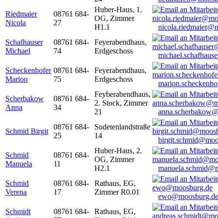
Huber-Haus, 1.
Riedmaier
08761 684-
OG, Zimmer
Nicola
27
H1.1
nicola.riedmaier@
Schafhauser
08761 684-
Feyerabendhaus,
Michael
74
Erdgeschoss
michael.schafhaus
Scheckenhofer
08761 684-
Feyerabendhaus,
Marion
75
Erdgeschoss
marion.scheckenh
Feyberabendhaus,
Scherbakow
08761 684-
2. Stock, Zimmer
Anna
34
21
anna.scherbakow@
08761 684-
Sudetenlandstraße
Schmid Birgit
25
14
birgit.schmid@moo
Huber-Haus, 2.
Schmid
08761 684-
OG, Zimmer
Manuela
11
H2.1
manuela.schmid@m
Schmid
08761 684-
Rathaus, EG,
Verena
17
Zimmer R0.01
ewo@moosburg.d
Schmidt
08761 684-
Rathaus, EG,