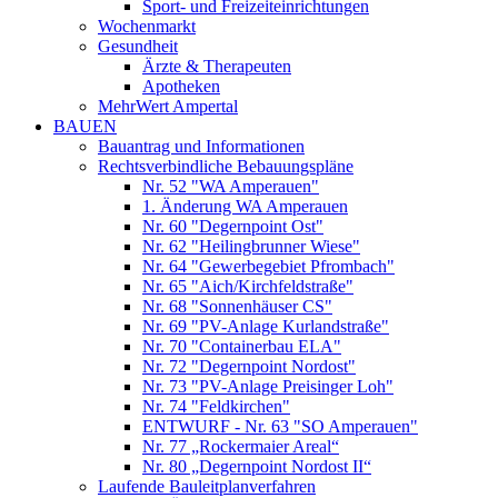
Sport- und Freizeiteinrichtungen
Wochenmarkt
Gesundheit
Ärzte & Therapeuten
Apotheken
MehrWert Ampertal
BAUEN
Bauantrag und Informationen
Rechtsverbindliche Bebauungspläne
Nr. 52 "WA Amperauen"
1. Änderung WA Amperauen
Nr. 60 "Degernpoint Ost"
Nr. 62 "Heilingbrunner Wiese"
Nr. 64 "Gewerbegebiet Pfrombach"
Nr. 65 "Aich/Kirchfeldstraße"
Nr. 68 "Sonnenhäuser CS"
Nr. 69 "PV-Anlage Kurlandstraße"
Nr. 70 "Containerbau ELA"
Nr. 72 "Degernpoint Nordost"
Nr. 73 "PV-Anlage Preisinger Loh"
Nr. 74 "Feldkirchen"
ENTWURF - Nr. 63 "SO Amperauen"
Nr. 77 „Rockermaier Areal“
Nr. 80 „Degernpoint Nordost II“
Laufende Bauleitplanverfahren