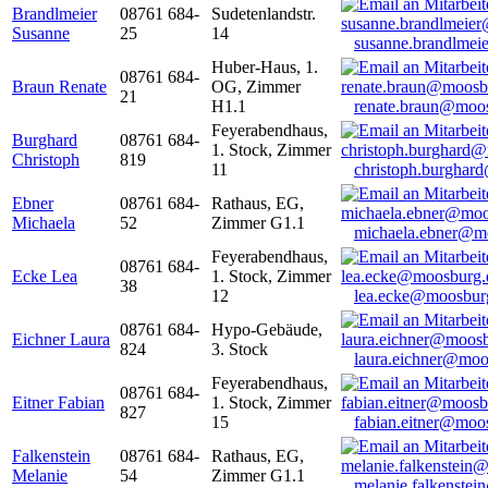
Brandlmeier
08761 684-
Sudetenlandstr.
Susanne
25
14
susanne.brandlme
Huber-Haus, 1.
08761 684-
Braun Renate
OG, Zimmer
21
H1.1
renate.braun@moo
Feyerabendhaus,
Burghard
08761 684-
1. Stock, Zimmer
Christoph
819
11
christoph.burghar
Ebner
08761 684-
Rathaus, EG,
Michaela
52
Zimmer G1.1
michaela.ebner@m
Feyerabendhaus,
08761 684-
Ecke Lea
1. Stock, Zimmer
38
12
lea.ecke@moosbur
08761 684-
Hypo-Gebäude,
Eichner Laura
824
3. Stock
laura.eichner@moo
Feyerabendhaus,
08761 684-
Eitner Fabian
1. Stock, Zimmer
827
15
fabian.eitner@moo
Falkenstein
08761 684-
Rathaus, EG,
Melanie
54
Zimmer G1.1
melanie.falkenste