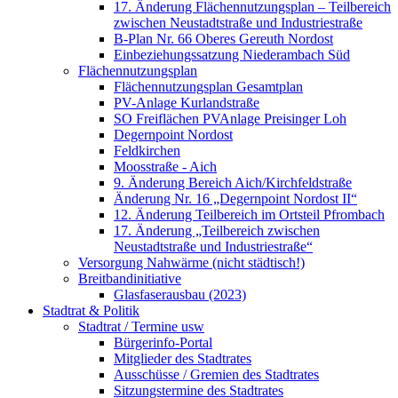
17. Änderung Flächennutzungsplan – Teilbereich
zwischen Neustadtstraße und Industriestraße
B-Plan Nr. 66 Oberes Gereuth Nordost
Einbeziehungssatzung Niederambach Süd
Flächennutzungsplan
Flächennutzungsplan Gesamtplan
PV-Anlage Kurlandstraße
SO Freiflächen PV­Anlage Preisinger Loh
Degernpoint Nordost
Feldkirchen
Moosstraße - Aich
9. Änderung Bereich Aich/Kirchfeldstraße
Änderung Nr. 16 „Degernpoint Nordost II“
12. Änderung Teilbereich im Ortsteil Pfrombach
17. Änderung „Teilbereich zwischen
Neustadtstraße und Industriestraße“
Versorgung Nahwärme (nicht städtisch!)
Breitbandinitiative
Glasfaserausbau (2023)
Stadtrat & Politik
Stadtrat / Termine usw
Bürgerinfo-Portal
Mitglieder des Stadtrates
Ausschüsse / Gremien des Stadtrates
Sitzungstermine des Stadtrates