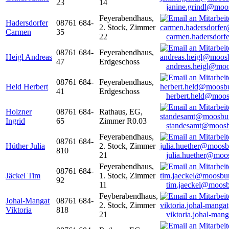
23
14
janine.grindl@moo
Feyerabendhaus,
Hadersdorfer
08761 684-
2. Stock, Zimmer
Carmen
35
22
carmen.hadersdor
08761 684-
Feyerabendhaus,
Heigl Andreas
47
Erdgeschoss
andreas.heigl@moo
08761 684-
Feyerabendhaus,
Held Herbert
41
Erdgeschoss
herbert.held@moos
Holzner
08761 684-
Rathaus, EG,
Ingrid
65
Zimmer R0.03
standesamt@moosb
Feyerabendhaus,
08761 684-
Hüther Julia
2. Stock, Zimmer
810
21
julia.huether@moo
Feyerabendhaus,
08761 684-
Jäckel Tim
1. Stock, Zimmer
92
11
tim.jaeckel@moosb
Feyberabendhaus,
Johal-Mangat
08761 684-
2. Stock, Zimmer
Viktoria
818
21
viktoria.johal-ma