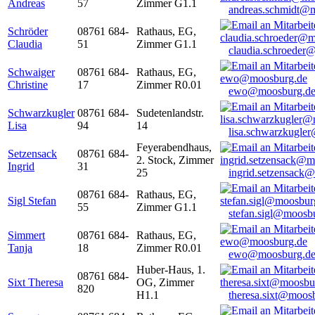
Andreas
57
Zimmer G1.1
andreas.schmidt@
Schröder
08761 684-
Rathaus, EG,
Claudia
51
Zimmer G1.1
claudia.schroeder
Schwaiger
08761 684-
Rathaus, EG,
Christine
17
Zimmer R0.01
ewo@moosburg.d
Schwarzkugler
08761 684-
Sudetenlandstr.
Lisa
94
14
lisa.schwarzkugle
Feyerabendhaus,
Setzensack
08761 684-
2. Stock, Zimmer
Ingrid
31
25
ingrid.setzensack
08761 684-
Rathaus, EG,
Sigl Stefan
55
Zimmer G1.1
stefan.sigl@moosb
Simmert
08761 684-
Rathaus, EG,
Tanja
18
Zimmer R0.01
ewo@moosburg.d
Huber-Haus, 1.
08761 684-
Sixt Theresa
OG, Zimmer
820
H1.1
theresa.sixt@moos