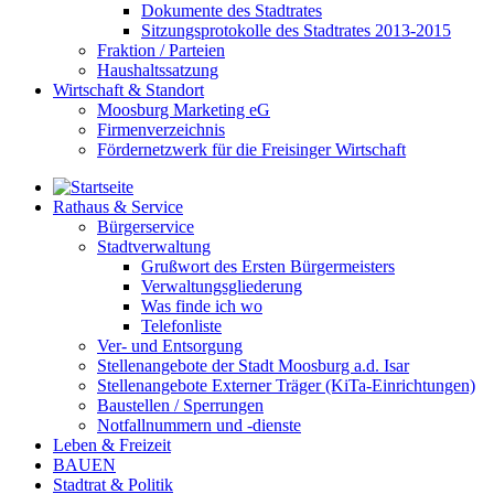
Dokumente des Stadtrates
Sitzungsprotokolle des Stadtrates 2013-2015
Fraktion / Parteien
Haushaltssatzung
Wirtschaft & Standort
Moosburg Marketing eG
Firmenverzeichnis
Fördernetzwerk für die Freisinger Wirtschaft
Rathaus & Service
Bürgerservice
Stadtverwaltung
Grußwort des Ersten Bürgermeisters
Verwaltungsgliederung
Was finde ich wo
Telefonliste
Ver- und Entsorgung
Stellenangebote der Stadt Moosburg a.d. Isar
Stellenangebote Externer Träger (KiTa-Einrichtungen)
Baustellen / Sperrungen
Notfallnummern und -dienste
Leben & Freizeit
BAUEN
Stadtrat & Politik