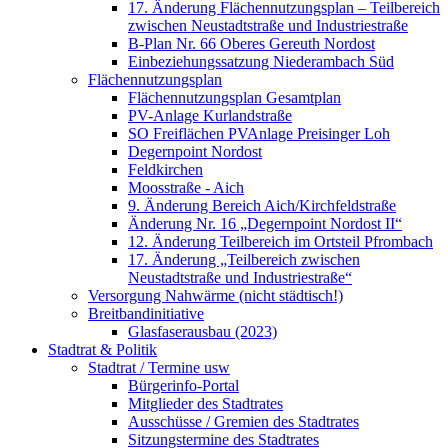
17. Änderung Flächennutzungsplan – Teilbereich
zwischen Neustadtstraße und Industriestraße
B-Plan Nr. 66 Oberes Gereuth Nordost
Einbeziehungssatzung Niederambach Süd
Flächennutzungsplan
Flächennutzungsplan Gesamtplan
PV-Anlage Kurlandstraße
SO Freiflächen PV­Anlage Preisinger Loh
Degernpoint Nordost
Feldkirchen
Moosstraße - Aich
9. Änderung Bereich Aich/Kirchfeldstraße
Änderung Nr. 16 „Degernpoint Nordost II“
12. Änderung Teilbereich im Ortsteil Pfrombach
17. Änderung „Teilbereich zwischen
Neustadtstraße und Industriestraße“
Versorgung Nahwärme (nicht städtisch!)
Breitbandinitiative
Glasfaserausbau (2023)
Stadtrat & Politik
Stadtrat / Termine usw
Bürgerinfo-Portal
Mitglieder des Stadtrates
Ausschüsse / Gremien des Stadtrates
Sitzungstermine des Stadtrates