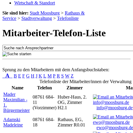
Wirtschaft & Standort
Sie sind hier:
Stadt Moosburg
>
Rathaus &
Service
>
Stadtverwaltung
>
Telefonliste
Mitarbeiter-Telefon-Liste
Sprung zu den Mitarbeitern mit dem Anfangsbuchstaben:
A
B
E
F
G
H
J
K
L
M
P
R
S
W
Z
Telefonliste der Mitarbeiter/innen der Verwaltung
Name
Telefon
Zimmer
Mai
Mader
08761 684-
Huber-Haus, 2.
Maximilian -
11
OG, Zimmer
1.
(Vorzimmer)
H2.1
info@moosburg.de
Bürgermeister
Adamski
08761 684-
Rathaus, EG,
Madeleine
18
Zimmer R0.01
ewo@moosburg.d