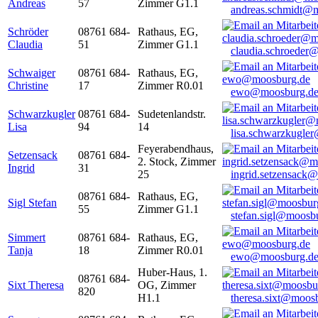
Andreas
57
Zimmer G1.1
andreas.schmidt@
Schröder
08761 684-
Rathaus, EG,
Claudia
51
Zimmer G1.1
claudia.schroeder
Schwaiger
08761 684-
Rathaus, EG,
Christine
17
Zimmer R0.01
ewo@moosburg.d
Schwarzkugler
08761 684-
Sudetenlandstr.
Lisa
94
14
lisa.schwarzkugle
Feyerabendhaus,
Setzensack
08761 684-
2. Stock, Zimmer
Ingrid
31
25
ingrid.setzensack
08761 684-
Rathaus, EG,
Sigl Stefan
55
Zimmer G1.1
stefan.sigl@moosb
Simmert
08761 684-
Rathaus, EG,
Tanja
18
Zimmer R0.01
ewo@moosburg.d
Huber-Haus, 1.
08761 684-
Sixt Theresa
OG, Zimmer
820
H1.1
theresa.sixt@moos