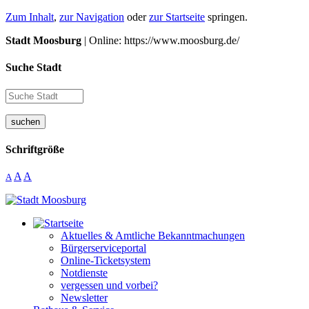
Zum Inhalt
,
zur Navigation
oder
zur Startseite
springen.
Stadt Moosburg
| Online: https://www.moosburg.de/
Suche Stadt
suchen
Schriftgröße
A
A
A
Aktuelles & Amtliche Bekanntmachungen
Bürgerserviceportal
Online-Ticketsystem
Notdienste
vergessen und vorbei?
Newsletter