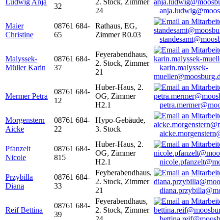
Ludwig Anja
2. Stock, Zimmer
32
24
anja.ludwig@moos
Maier
08761 684-
Rathaus, EG,
Christine
65
Zimmer R0.03
standesamt@moosb
Feyerabendhaus,
Malyssek-
08761 684-
2. Stock, Zimmer
Müller Karin
37
karin.malyssek-
21
mueller@moosburg.
Huber-Haus, 2.
08761 684-
Mermer Petra
OG, Zimmer
12
H2.1
petra.mermer@moo
Morgenstern
08761 684-
Hypo-Gebäude,
Aicke
22
3. Stock
aicke.morgenster
Huber-Haus, 2.
Pfanzelt
08761 684-
OG, Zimmer
Nicole
815
H2.1
nicole.pfanzelt@m
Feyberabendhaus,
Przybilla
08761 684-
2. Stock, Zimmer
Diana
33
21
diana.przybilla@m
Feyerabendhaus,
08761 684-
Reif Bettina
2. Stock, Zimmer
39
24
bettina.reif@moosb