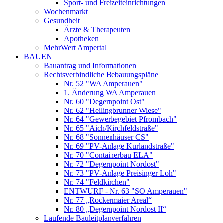
Sport- und Freizeiteinrichtungen
Wochenmarkt
Gesundheit
Ärzte & Therapeuten
Apotheken
MehrWert Ampertal
BAUEN
Bauantrag und Informationen
Rechtsverbindliche Bebauungspläne
Nr. 52 "WA Amperauen"
1. Änderung WA Amperauen
Nr. 60 "Degernpoint Ost"
Nr. 62 "Heilingbrunner Wiese"
Nr. 64 "Gewerbegebiet Pfrombach"
Nr. 65 "Aich/Kirchfeldstraße"
Nr. 68 "Sonnenhäuser CS"
Nr. 69 "PV-Anlage Kurlandstraße"
Nr. 70 "Containerbau ELA"
Nr. 72 "Degernpoint Nordost"
Nr. 73 "PV-Anlage Preisinger Loh"
Nr. 74 "Feldkirchen"
ENTWURF - Nr. 63 "SO Amperauen"
Nr. 77 „Rockermaier Areal“
Nr. 80 „Degernpoint Nordost II“
Laufende Bauleitplanverfahren