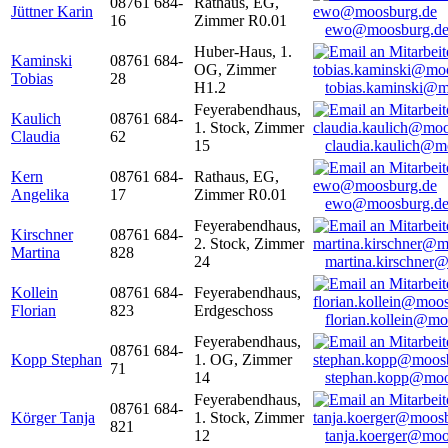
08761 684-
Rathaus, EG,
Jüttner Karin
16
Zimmer R0.01
ewo@moosburg.d
Huber-Haus, 1.
Kaminski
08761 684-
OG, Zimmer
Tobias
28
H1.2
tobias.kaminski@m
Feyerabendhaus,
Kaulich
08761 684-
1. Stock, Zimmer
Claudia
62
15
claudia.kaulich@m
Kern
08761 684-
Rathaus, EG,
Angelika
17
Zimmer R0.01
ewo@moosburg.d
Feyerabendhaus,
Kirschner
08761 684-
2. Stock, Zimmer
Martina
828
24
martina.kirschner
Kollein
08761 684-
Feyerabendhaus,
Florian
823
Erdgeschoss
florian.kollein@m
Feyerabendhaus,
08761 684-
Kopp Stephan
1. OG, Zimmer
71
14
stephan.kopp@moo
Feyerabendhaus,
08761 684-
Körger Tanja
1. Stock, Zimmer
821
12
tanja.koerger@moo