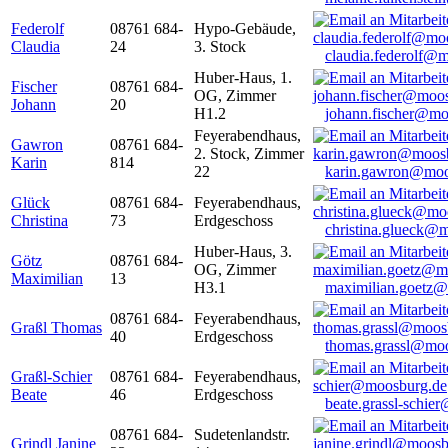
Federolf
08761 684-
Hypo-Gebäude,
Claudia
24
3. Stock
claudia.federolf@
Huber-Haus, 1.
Fischer
08761 684-
OG, Zimmer
Johann
20
H1.2
johann.fischer@mo
Feyerabendhaus,
Gawron
08761 684-
2. Stock, Zimmer
Karin
814
22
karin.gawron@moo
Glück
08761 684-
Feyerabendhaus,
Christina
73
Erdgeschoss
christina.glueck@
Huber-Haus, 3.
Götz
08761 684-
OG, Zimmer
Maximilian
13
H3.1
maximilian.goetz
08761 684-
Feyerabendhaus,
Graßl Thomas
40
Erdgeschoss
thomas.grassl@mo
Graßl-Schier
08761 684-
Feyerabendhaus,
Beate
46
Erdgeschoss
beate.grassl-schi
08761 684-
Sudetenlandstr.
Grindl Janine