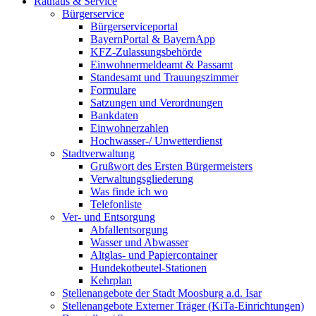
Rathaus & Service
Bürgerservice
Bürgerserviceportal
BayernPortal & BayernApp
KFZ-Zulassungsbehörde
Einwohnermeldeamt & Passamt
Standesamt und Trauungszimmer
Formulare
Satzungen und Verordnungen
Bankdaten
Einwohnerzahlen
Hochwasser-/ Unwetterdienst
Stadtverwaltung
Grußwort des Ersten Bürgermeisters
Verwaltungsgliederung
Was finde ich wo
Telefonliste
Ver- und Entsorgung
Abfallentsorgung
Wasser und Abwasser
Altglas- und Papiercontainer
Hundekotbeutel-Stationen
Kehrplan
Stellenangebote der Stadt Moosburg a.d. Isar
Stellenangebote Externer Träger (KiTa-Einrichtungen)