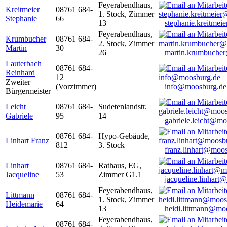
Feyerabendhaus,
Kreitmeier
08761 684-
1. Stock, Zimmer
Stephanie
66
13
stephanie.kreitme
Feyerabendhaus,
Krumbucher
08761 684-
2. Stock, Zimmer
Martin
30
26
martin.krumbuche
Lauterbach
08761 684-
Reinhard
12
Zweiter
(Vorzimmer)
info@moosburg.de
Bürgermeister
Leicht
08761 684-
Sudetenlandstr.
Gabriele
95
14
gabriele.leicht@m
08761 684-
Hypo-Gebäude,
Linhart Franz
812
3. Stock
franz.linhart@moo
Linhart
08761 684-
Rathaus, EG,
Jacqueline
53
Zimmer G1.1
jacqueline.linhart
Feyerabendhaus,
Littmann
08761 684-
1. Stock, Zimmer
Heidemarie
64
13
heidi.littmann@mo
Feyerabendhaus,
08761 684-