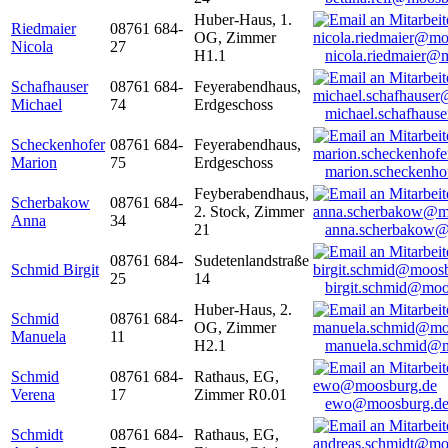
Huber-Haus, 1.
Riedmaier
08761 684-
OG, Zimmer
Nicola
27
H1.1
nicola.riedmaier@
Schafhauser
08761 684-
Feyerabendhaus,
Michael
74
Erdgeschoss
michael.schafhaus
Scheckenhofer
08761 684-
Feyerabendhaus,
Marion
75
Erdgeschoss
marion.scheckenh
Feyberabendhaus,
Scherbakow
08761 684-
2. Stock, Zimmer
Anna
34
21
anna.scherbakow@
08761 684-
Sudetenlandstraße
Schmid Birgit
25
14
birgit.schmid@moo
Huber-Haus, 2.
Schmid
08761 684-
OG, Zimmer
Manuela
11
H2.1
manuela.schmid@m
Schmid
08761 684-
Rathaus, EG,
Verena
17
Zimmer R0.01
ewo@moosburg.d
Schmidt
08761 684-
Rathaus, EG,