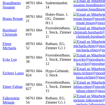
Brandlmeier
08761 684-
Sudetenlandstr.
Susanne
25
14
susanne.brandlme
Huber-Haus, 1.
08761 684-
Braun Renate
OG, Zimmer
21
H1.1
renate.braun@moo
Feyerabendhaus,
Burghard
08761 684-
1. Stock, Zimmer
Christoph
819
11
christoph.burghar
Ebner
08761 684-
Rathaus, EG,
Michaela
52
Zimmer G1.1
michaela.ebner@m
Feyerabendhaus,
08761 684-
Ecke Lea
1. Stock, Zimmer
38
12
lea.ecke@moosbur
08761 684-
Hypo-Gebäude,
Eichner Laura
824
3. Stock
laura.eichner@moo
Feyerabendhaus,
08761 684-
Eitner Fabian
1. Stock, Zimmer
827
15
fabian.eitner@moo
Falkenstein
08761 684-
Rathaus, EG,
Melanie
54
Zimmer G1.1
melanie.falkenste