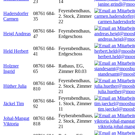
23
14
janine.grindl@moo
Feyerabendhaus,
Hadersdorfer
08761 684-
2. Stock, Zimmer
Carmen
35
22
carmen.hadersdor
08761 684-
Feyerabendhaus,
Heigl Andreas
47
Erdgeschoss
andreas.heigl@moo
08761 684-
Feyerabendhaus,
Held Herbert
41
Erdgeschoss
herbert.held@moos
Holzner
08761 684-
Rathaus, EG,
Ingrid
65
Zimmer R0.03
standesamt@moosb
Feyerabendhaus,
08761 684-
Hüther Julia
2. Stock, Zimmer
810
21
julia.huether@moo
Feyerabendhaus,
08761 684-
Jäckel Tim
1. Stock, Zimmer
92
11
tim.jaeckel@moosb
Feyberabendhaus,
Johal-Mangat
08761 684-
2. Stock, Zimmer
Viktoria
818
21
viktoria.johal-ma