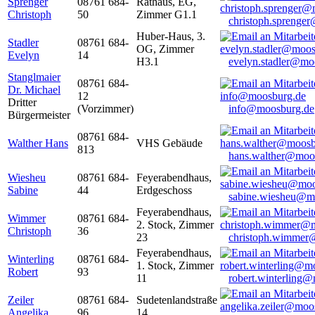
Sprenger
08761 684-
Rathaus, EG,
Christoph
50
Zimmer G1.1
christoph.sprenge
Huber-Haus, 3.
Stadler
08761 684-
OG, Zimmer
Evelyn
14
H3.1
evelyn.stadler@mo
Stanglmaier
08761 684-
Dr. Michael
12
Dritter
(Vorzimmer)
info@moosburg.de
Bürgermeister
08761 684-
Walther Hans
VHS Gebäude
813
hans.walther@moo
Wiesheu
08761 684-
Feyerabendhaus,
Sabine
44
Erdgeschoss
sabine.wiesheu@m
Feyerabendhaus,
Wimmer
08761 684-
2. Stock, Zimmer
Christoph
36
23
christoph.wimmer
Feyerabendhaus,
Winterling
08761 684-
1. Stock, Zimmer
Robert
93
11
robert.winterling
Zeiler
08761 684-
Sudetenlandstraße
Angelika
96
14