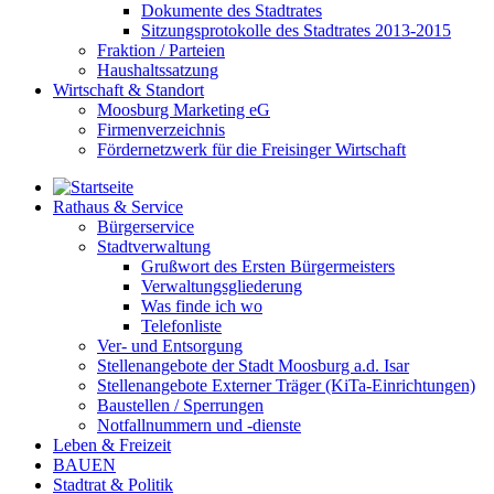
Dokumente des Stadtrates
Sitzungsprotokolle des Stadtrates 2013-2015
Fraktion / Parteien
Haushaltssatzung
Wirtschaft & Standort
Moosburg Marketing eG
Firmenverzeichnis
Fördernetzwerk für die Freisinger Wirtschaft
Rathaus & Service
Bürgerservice
Stadtverwaltung
Grußwort des Ersten Bürgermeisters
Verwaltungsgliederung
Was finde ich wo
Telefonliste
Ver- und Entsorgung
Stellenangebote der Stadt Moosburg a.d. Isar
Stellenangebote Externer Träger (KiTa-Einrichtungen)
Baustellen / Sperrungen
Notfallnummern und -dienste
Leben & Freizeit
BAUEN
Stadtrat & Politik