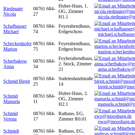
Huber-Haus, 1.
Riedmaier
08761 684-
OG, Zimmer
Nicola
27
H1.1
nicola.riedmaier@
Schafhauser
08761 684-
Feyerabendhaus,
Michael
74
Erdgeschoss
michael.schafhaus
Scheckenhofer
08761 684-
Feyerabendhaus,
Marion
75
Erdgeschoss
marion.scheckenh
Feyberabendhaus,
Scherbakow
08761 684-
2. Stock, Zimmer
Anna
34
21
anna.scherbakow@
08761 684-
Sudetenlandstraße
Schmid Birgit
25
14
birgit.schmid@moo
Huber-Haus, 2.
Schmid
08761 684-
OG, Zimmer
Manuela
11
H2.1
manuela.schmid@m
Schmid
08761 684-
Rathaus, EG,
Verena
17
Zimmer R0.01
ewo@moosburg.d
Schmidt
08761 684-
Rathaus, EG,