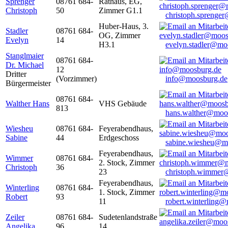
Sprenger
08761 684-
Rathaus, EG,
Christoph
50
Zimmer G1.1
christoph.sprenge
Huber-Haus, 3.
Stadler
08761 684-
OG, Zimmer
Evelyn
14
H3.1
evelyn.stadler@mo
Stanglmaier
08761 684-
Dr. Michael
12
Dritter
(Vorzimmer)
info@moosburg.de
Bürgermeister
08761 684-
Walther Hans
VHS Gebäude
813
hans.walther@moo
Wiesheu
08761 684-
Feyerabendhaus,
Sabine
44
Erdgeschoss
sabine.wiesheu@m
Feyerabendhaus,
Wimmer
08761 684-
2. Stock, Zimmer
Christoph
36
23
christoph.wimmer
Feyerabendhaus,
Winterling
08761 684-
1. Stock, Zimmer
Robert
93
11
robert.winterling
Zeiler
08761 684-
Sudetenlandstraße
Angelika
96
14