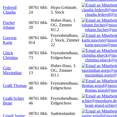
Federolf
08761 684-
Hypo-Gebäude,
Claudia
24
3. Stock
claudia.federolf@
Huber-Haus, 1.
Fischer
08761 684-
OG, Zimmer
Johann
20
H1.2
johann.fischer@mo
Feyerabendhaus,
Gawron
08761 684-
2. Stock, Zimmer
Karin
814
22
karin.gawron@moo
Glück
08761 684-
Feyerabendhaus,
Christina
73
Erdgeschoss
christina.glueck@
Huber-Haus, 3.
Götz
08761 684-
OG, Zimmer
Maximilian
13
H3.1
maximilian.goetz
08761 684-
Feyerabendhaus,
Graßl Thomas
40
Erdgeschoss
thomas.grassl@mo
Graßl-Schier
08761 684-
Feyerabendhaus,
Beate
46
Erdgeschoss
beate.grassl-schi
08761 684-
Sudetenlandstr.
Grindl Janine