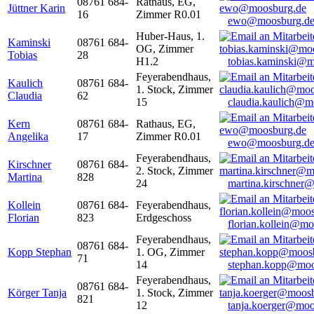
08761 684-
Rathaus, EG,
Jüttner Karin
16
Zimmer R0.01
ewo@moosburg.d
Huber-Haus, 1.
Kaminski
08761 684-
OG, Zimmer
Tobias
28
H1.2
tobias.kaminski@m
Feyerabendhaus,
Kaulich
08761 684-
1. Stock, Zimmer
Claudia
62
15
claudia.kaulich@m
Kern
08761 684-
Rathaus, EG,
Angelika
17
Zimmer R0.01
ewo@moosburg.d
Feyerabendhaus,
Kirschner
08761 684-
2. Stock, Zimmer
Martina
828
24
martina.kirschner
Kollein
08761 684-
Feyerabendhaus,
Florian
823
Erdgeschoss
florian.kollein@m
Feyerabendhaus,
08761 684-
Kopp Stephan
1. OG, Zimmer
71
14
stephan.kopp@moo
Feyerabendhaus,
08761 684-
Körger Tanja
1. Stock, Zimmer
821
12
tanja.koerger@moo