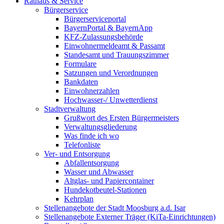
Rathaus & Service
Bürgerservice
Bürgerserviceportal
BayernPortal & BayernApp
KFZ-Zulassungsbehörde
Einwohnermeldeamt & Passamt
Standesamt und Trauungszimmer
Formulare
Satzungen und Verordnungen
Bankdaten
Einwohnerzahlen
Hochwasser-/ Unwetterdienst
Stadtverwaltung
Grußwort des Ersten Bürgermeisters
Verwaltungsgliederung
Was finde ich wo
Telefonliste
Ver- und Entsorgung
Abfallentsorgung
Wasser und Abwasser
Altglas- und Papiercontainer
Hundekotbeutel-Stationen
Kehrplan
Stellenangebote der Stadt Moosburg a.d. Isar
Stellenangebote Externer Träger (KiTa-Einrichtungen)