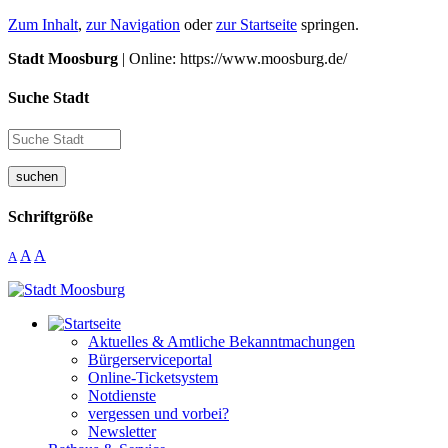
Zum Inhalt
,
zur Navigation
oder
zur Startseite
springen.
Stadt Moosburg
| Online: https://www.moosburg.de/
Suche Stadt
suchen
Schriftgröße
A
A
A
Aktuelles & Amtliche Bekanntmachungen
Bürgerserviceportal
Online-Ticketsystem
Notdienste
vergessen und vorbei?
Newsletter