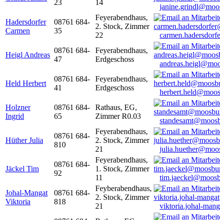
23
14
janine.grindl@moo
Feyerabendhaus,
Hadersdorfer
08761 684-
2. Stock, Zimmer
Carmen
35
22
carmen.hadersdor
08761 684-
Feyerabendhaus,
Heigl Andreas
47
Erdgeschoss
andreas.heigl@moo
08761 684-
Feyerabendhaus,
Held Herbert
41
Erdgeschoss
herbert.held@moos
Holzner
08761 684-
Rathaus, EG,
Ingrid
65
Zimmer R0.03
standesamt@moosb
Feyerabendhaus,
08761 684-
Hüther Julia
2. Stock, Zimmer
810
21
julia.huether@moo
Feyerabendhaus,
08761 684-
Jäckel Tim
1. Stock, Zimmer
92
11
tim.jaeckel@moosb
Feyberabendhaus,
Johal-Mangat
08761 684-
2. Stock, Zimmer
Viktoria
818
21
viktoria.johal-ma