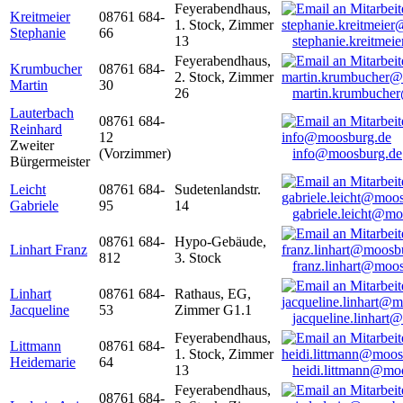
Feyerabendhaus,
Kreitmeier
08761 684-
1. Stock, Zimmer
Stephanie
66
13
stephanie.kreitme
Feyerabendhaus,
Krumbucher
08761 684-
2. Stock, Zimmer
Martin
30
26
martin.krumbuche
Lauterbach
08761 684-
Reinhard
12
Zweiter
(Vorzimmer)
info@moosburg.de
Bürgermeister
Leicht
08761 684-
Sudetenlandstr.
Gabriele
95
14
gabriele.leicht@m
08761 684-
Hypo-Gebäude,
Linhart Franz
812
3. Stock
franz.linhart@moo
Linhart
08761 684-
Rathaus, EG,
Jacqueline
53
Zimmer G1.1
jacqueline.linhart
Feyerabendhaus,
Littmann
08761 684-
1. Stock, Zimmer
Heidemarie
64
13
heidi.littmann@mo
Feyerabendhaus,
08761 684-