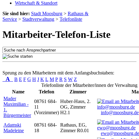
Wirtschaft & Standort
Sie sind hier:
Stadt Moosburg
>
Rathaus &
Service
>
Stadtverwaltung
>
Telefonliste
Mitarbeiter-Telefon-Liste
Sprung zu den Mitarbeitern mit dem Anfangsbuchstaben:
A
B
E
F
G
H
J
K
L
M
P
R
S
W
Z
Telefonliste der Mitarbeiter/innen der Verwaltung
Name
Telefon
Zimmer
Mai
Mader
08761 684-
Huber-Haus, 2.
Maximilian -
11
OG, Zimmer
1.
(Vorzimmer)
H2.1
info@moosburg.de
Bürgermeister
Adamski
08761 684-
Rathaus, EG,
Madeleine
18
Zimmer R0.01
ewo@moosburg.d