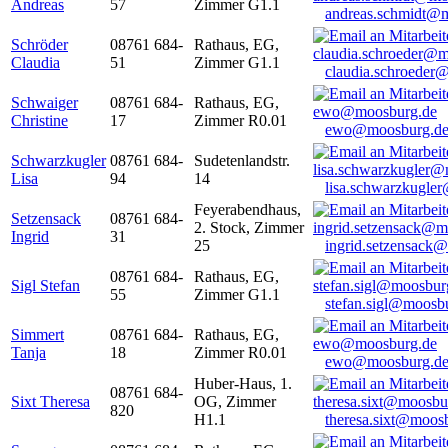
Andreas
57
Zimmer G1.1
andreas.schmidt@
Schröder
08761 684-
Rathaus, EG,
Claudia
51
Zimmer G1.1
claudia.schroeder
Schwaiger
08761 684-
Rathaus, EG,
Christine
17
Zimmer R0.01
ewo@moosburg.d
Schwarzkugler
08761 684-
Sudetenlandstr.
Lisa
94
14
lisa.schwarzkugle
Feyerabendhaus,
Setzensack
08761 684-
2. Stock, Zimmer
Ingrid
31
25
ingrid.setzensack
08761 684-
Rathaus, EG,
Sigl Stefan
55
Zimmer G1.1
stefan.sigl@moosb
Simmert
08761 684-
Rathaus, EG,
Tanja
18
Zimmer R0.01
ewo@moosburg.d
Huber-Haus, 1.
08761 684-
Sixt Theresa
OG, Zimmer
820
H1.1
theresa.sixt@moos