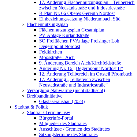
17. Änderung Flächennutzungsplan – Teilbereich
zwischen Neustadtstraße und Industriestraße
B-Plan Nr. 66 Oberes Gereuth Nordost
Einbeziehungssatzung Niederambach Süd
Flächennutzungsplan
Flächennutzungsplan Gesamtplan
PV-Anlage Kurlandstraße
SO Freiflächen PV­Anlage Preisinger Loh
Degernpoint Nordost
Feldkirchen
Moosstraße - Aich
9. Änderung Bereich Aich/Kirchfeldstraße
Änderung Nr. 16 „Degernpoint Nordost II“
12. Änderung Teilbereich im Ortsteil Pfrombach
17. Änderung „Teilbereich zwischen
Neustadtstraße und Industriestraße“
Versorgung Nahwärme (nicht städtisch!)
Breitbandinitiative
Glasfaserausbau (2023)
Stadtrat & Politik
Stadtrat / Termine usw
Bürgerinfo-Portal
Mitglieder des Stadtrates
Ausschüsse / Gremien des Stadtrates
Sitzungstermine des Stadtrates