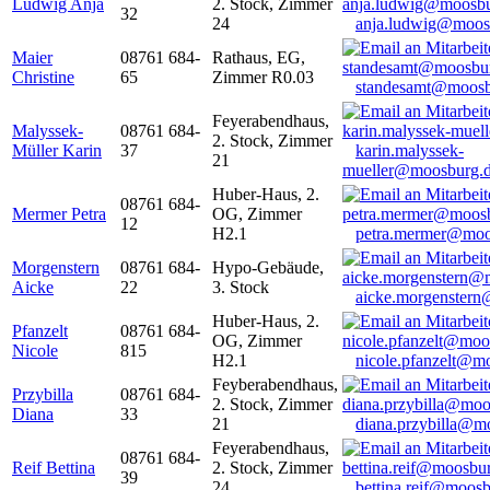
Ludwig Anja
2. Stock, Zimmer
32
24
anja.ludwig@moos
Maier
08761 684-
Rathaus, EG,
Christine
65
Zimmer R0.03
standesamt@moosb
Feyerabendhaus,
Malyssek-
08761 684-
2. Stock, Zimmer
Müller Karin
37
karin.malyssek-
21
mueller@moosburg.
Huber-Haus, 2.
08761 684-
Mermer Petra
OG, Zimmer
12
H2.1
petra.mermer@moo
Morgenstern
08761 684-
Hypo-Gebäude,
Aicke
22
3. Stock
aicke.morgenster
Huber-Haus, 2.
Pfanzelt
08761 684-
OG, Zimmer
Nicole
815
H2.1
nicole.pfanzelt@m
Feyberabendhaus,
Przybilla
08761 684-
2. Stock, Zimmer
Diana
33
21
diana.przybilla@m
Feyerabendhaus,
08761 684-
Reif Bettina
2. Stock, Zimmer
39
24
bettina.reif@moosb