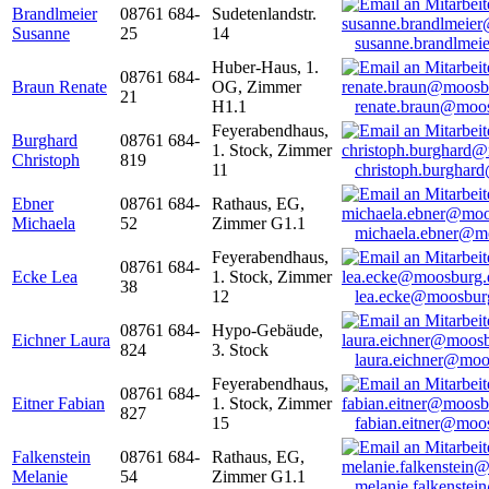
Brandlmeier
08761 684-
Sudetenlandstr.
Susanne
25
14
susanne.brandlme
Huber-Haus, 1.
08761 684-
Braun Renate
OG, Zimmer
21
H1.1
renate.braun@moo
Feyerabendhaus,
Burghard
08761 684-
1. Stock, Zimmer
Christoph
819
11
christoph.burghar
Ebner
08761 684-
Rathaus, EG,
Michaela
52
Zimmer G1.1
michaela.ebner@m
Feyerabendhaus,
08761 684-
Ecke Lea
1. Stock, Zimmer
38
12
lea.ecke@moosbur
08761 684-
Hypo-Gebäude,
Eichner Laura
824
3. Stock
laura.eichner@moo
Feyerabendhaus,
08761 684-
Eitner Fabian
1. Stock, Zimmer
827
15
fabian.eitner@moo
Falkenstein
08761 684-
Rathaus, EG,
Melanie
54
Zimmer G1.1
melanie.falkenste