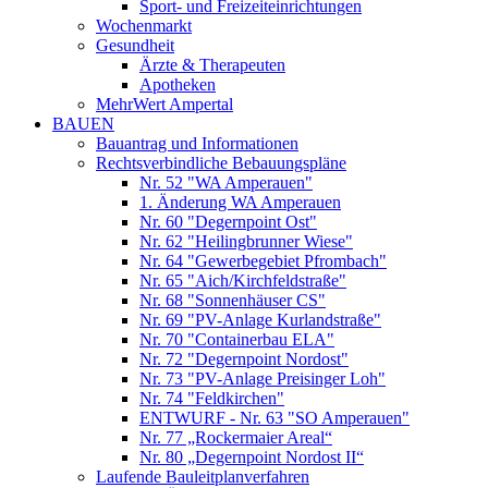
Sport- und Freizeiteinrichtungen
Wochenmarkt
Gesundheit
Ärzte & Therapeuten
Apotheken
MehrWert Ampertal
BAUEN
Bauantrag und Informationen
Rechtsverbindliche Bebauungspläne
Nr. 52 "WA Amperauen"
1. Änderung WA Amperauen
Nr. 60 "Degernpoint Ost"
Nr. 62 "Heilingbrunner Wiese"
Nr. 64 "Gewerbegebiet Pfrombach"
Nr. 65 "Aich/Kirchfeldstraße"
Nr. 68 "Sonnenhäuser CS"
Nr. 69 "PV-Anlage Kurlandstraße"
Nr. 70 "Containerbau ELA"
Nr. 72 "Degernpoint Nordost"
Nr. 73 "PV-Anlage Preisinger Loh"
Nr. 74 "Feldkirchen"
ENTWURF - Nr. 63 "SO Amperauen"
Nr. 77 „Rockermaier Areal“
Nr. 80 „Degernpoint Nordost II“
Laufende Bauleitplanverfahren