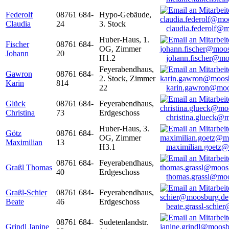
Federolf
08761 684-
Hypo-Gebäude,
Claudia
24
3. Stock
claudia.federolf@
Huber-Haus, 1.
Fischer
08761 684-
OG, Zimmer
Johann
20
H1.2
johann.fischer@mo
Feyerabendhaus,
Gawron
08761 684-
2. Stock, Zimmer
Karin
814
22
karin.gawron@moo
Glück
08761 684-
Feyerabendhaus,
Christina
73
Erdgeschoss
christina.glueck@
Huber-Haus, 3.
Götz
08761 684-
OG, Zimmer
Maximilian
13
H3.1
maximilian.goetz
08761 684-
Feyerabendhaus,
Graßl Thomas
40
Erdgeschoss
thomas.grassl@mo
Graßl-Schier
08761 684-
Feyerabendhaus,
Beate
46
Erdgeschoss
beate.grassl-schi
08761 684-
Sudetenlandstr.
Grindl Janine