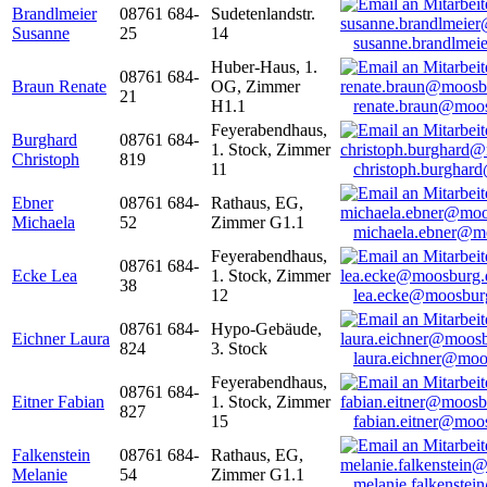
Brandlmeier
08761 684-
Sudetenlandstr.
Susanne
25
14
susanne.brandlme
Huber-Haus, 1.
08761 684-
Braun Renate
OG, Zimmer
21
H1.1
renate.braun@moo
Feyerabendhaus,
Burghard
08761 684-
1. Stock, Zimmer
Christoph
819
11
christoph.burghar
Ebner
08761 684-
Rathaus, EG,
Michaela
52
Zimmer G1.1
michaela.ebner@m
Feyerabendhaus,
08761 684-
Ecke Lea
1. Stock, Zimmer
38
12
lea.ecke@moosbur
08761 684-
Hypo-Gebäude,
Eichner Laura
824
3. Stock
laura.eichner@moo
Feyerabendhaus,
08761 684-
Eitner Fabian
1. Stock, Zimmer
827
15
fabian.eitner@moo
Falkenstein
08761 684-
Rathaus, EG,
Melanie
54
Zimmer G1.1
melanie.falkenste