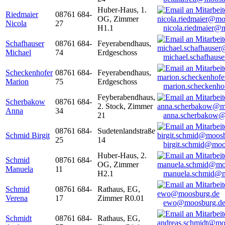
Huber-Haus, 1.
Riedmaier
08761 684-
OG, Zimmer
Nicola
27
H1.1
nicola.riedmaier@
Schafhauser
08761 684-
Feyerabendhaus,
Michael
74
Erdgeschoss
michael.schafhaus
Scheckenhofer
08761 684-
Feyerabendhaus,
Marion
75
Erdgeschoss
marion.scheckenh
Feyberabendhaus,
Scherbakow
08761 684-
2. Stock, Zimmer
Anna
34
21
anna.scherbakow@
08761 684-
Sudetenlandstraße
Schmid Birgit
25
14
birgit.schmid@moo
Huber-Haus, 2.
Schmid
08761 684-
OG, Zimmer
Manuela
11
H2.1
manuela.schmid@m
Schmid
08761 684-
Rathaus, EG,
Verena
17
Zimmer R0.01
ewo@moosburg.d
Schmidt
08761 684-
Rathaus, EG,