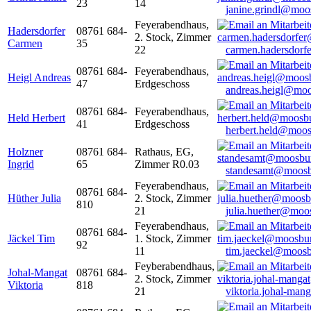
23
14
janine.grindl@moo
Feyerabendhaus,
Hadersdorfer
08761 684-
2. Stock, Zimmer
Carmen
35
22
carmen.hadersdor
08761 684-
Feyerabendhaus,
Heigl Andreas
47
Erdgeschoss
andreas.heigl@moo
08761 684-
Feyerabendhaus,
Held Herbert
41
Erdgeschoss
herbert.held@moos
Holzner
08761 684-
Rathaus, EG,
Ingrid
65
Zimmer R0.03
standesamt@moosb
Feyerabendhaus,
08761 684-
Hüther Julia
2. Stock, Zimmer
810
21
julia.huether@moo
Feyerabendhaus,
08761 684-
Jäckel Tim
1. Stock, Zimmer
92
11
tim.jaeckel@moosb
Feyberabendhaus,
Johal-Mangat
08761 684-
2. Stock, Zimmer
Viktoria
818
21
viktoria.johal-ma