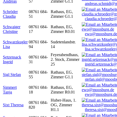
Andreas
57
Zimmer G1.1
andreas.schmidt@
Schröder
08761 684-
Rathaus, EG,
Claudia
51
Zimmer G1.1
claudia.schroeder
Schwaiger
08761 684-
Rathaus, EG,
Christine
17
Zimmer R0.01
ewo@moosburg.d
Schwarzkugler
08761 684-
Sudetenlandstr.
Lisa
94
14
lisa.schwarzkugle
Feyerabendhaus,
Setzensack
08761 684-
2. Stock, Zimmer
Ingrid
31
25
ingrid.setzensack
08761 684-
Rathaus, EG,
Sigl Stefan
55
Zimmer G1.1
stefan.sigl@moosb
Simmert
08761 684-
Rathaus, EG,
Tanja
18
Zimmer R0.01
ewo@moosburg.d
Huber-Haus, 1.
08761 684-
Sixt Theresa
OG, Zimmer
820
H1.1
theresa.sixt@moos