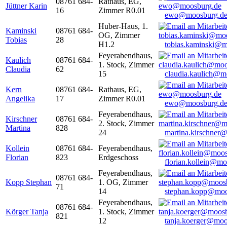
08761 684-
Rathaus, EG,
Jüttner Karin
16
Zimmer R0.01
ewo@moosburg.d
Huber-Haus, 1.
Kaminski
08761 684-
OG, Zimmer
Tobias
28
H1.2
tobias.kaminski@m
Feyerabendhaus,
Kaulich
08761 684-
1. Stock, Zimmer
Claudia
62
15
claudia.kaulich@m
Kern
08761 684-
Rathaus, EG,
Angelika
17
Zimmer R0.01
ewo@moosburg.d
Feyerabendhaus,
Kirschner
08761 684-
2. Stock, Zimmer
Martina
828
24
martina.kirschner
Kollein
08761 684-
Feyerabendhaus,
Florian
823
Erdgeschoss
florian.kollein@m
Feyerabendhaus,
08761 684-
Kopp Stephan
1. OG, Zimmer
71
14
stephan.kopp@moo
Feyerabendhaus,
08761 684-
Körger Tanja
1. Stock, Zimmer
821
12
tanja.koerger@moo