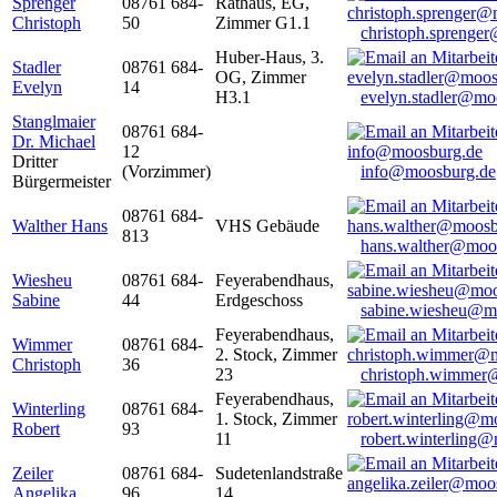
Sprenger
08761 684-
Rathaus, EG,
Christoph
50
Zimmer G1.1
christoph.sprenge
Huber-Haus, 3.
Stadler
08761 684-
OG, Zimmer
Evelyn
14
H3.1
evelyn.stadler@mo
Stanglmaier
08761 684-
Dr. Michael
12
Dritter
(Vorzimmer)
info@moosburg.de
Bürgermeister
08761 684-
Walther Hans
VHS Gebäude
813
hans.walther@moo
Wiesheu
08761 684-
Feyerabendhaus,
Sabine
44
Erdgeschoss
sabine.wiesheu@m
Feyerabendhaus,
Wimmer
08761 684-
2. Stock, Zimmer
Christoph
36
23
christoph.wimmer
Feyerabendhaus,
Winterling
08761 684-
1. Stock, Zimmer
Robert
93
11
robert.winterling
Zeiler
08761 684-
Sudetenlandstraße
Angelika
96
14