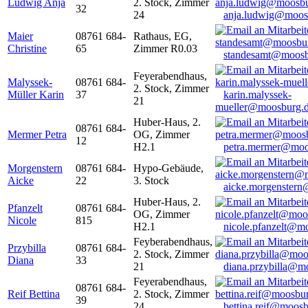
Ludwig Anja
2. Stock, Zimmer
32
24
anja.ludwig@moos
Maier
08761 684-
Rathaus, EG,
Christine
65
Zimmer R0.03
standesamt@moosb
Feyerabendhaus,
Malyssek-
08761 684-
2. Stock, Zimmer
Müller Karin
37
karin.malyssek-
21
mueller@moosburg.
Huber-Haus, 2.
08761 684-
Mermer Petra
OG, Zimmer
12
H2.1
petra.mermer@moo
Morgenstern
08761 684-
Hypo-Gebäude,
Aicke
22
3. Stock
aicke.morgenster
Huber-Haus, 2.
Pfanzelt
08761 684-
OG, Zimmer
Nicole
815
H2.1
nicole.pfanzelt@m
Feyberabendhaus,
Przybilla
08761 684-
2. Stock, Zimmer
Diana
33
21
diana.przybilla@m
Feyerabendhaus,
08761 684-
Reif Bettina
2. Stock, Zimmer
39
24
bettina.reif@moosb