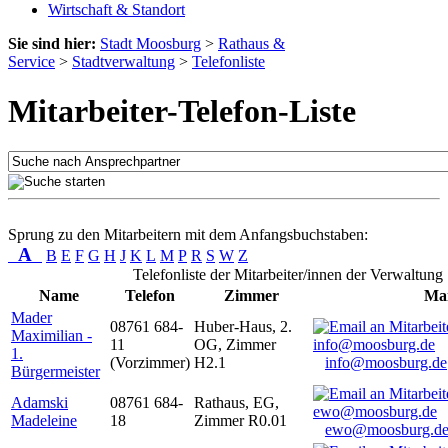
Wirtschaft & Standort
Sie sind hier:
Stadt Moosburg
>
Rathaus &
Service
>
Stadtverwaltung
>
Telefonliste
Mitarbeiter-Telefon-Liste
Sprung zu den Mitarbeitern mit dem Anfangsbuchstaben:
A
B
E
F
G
H
J
K
L
M
P
R
S
W
Z
Telefonliste der Mitarbeiter/innen der Verwaltung
Name
Telefon
Zimmer
Mai
Mader
08761 684-
Huber-Haus, 2.
Maximilian -
11
OG, Zimmer
1.
(Vorzimmer)
H2.1
info@moosburg.de
Bürgermeister
Adamski
08761 684-
Rathaus, EG,
Madeleine
18
Zimmer R0.01
ewo@moosburg.d