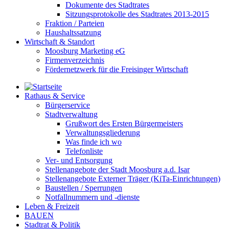
Dokumente des Stadtrates
Sitzungsprotokolle des Stadtrates 2013-2015
Fraktion / Parteien
Haushaltssatzung
Wirtschaft & Standort
Moosburg Marketing eG
Firmenverzeichnis
Fördernetzwerk für die Freisinger Wirtschaft
Rathaus & Service
Bürgerservice
Stadtverwaltung
Grußwort des Ersten Bürgermeisters
Verwaltungsgliederung
Was finde ich wo
Telefonliste
Ver- und Entsorgung
Stellenangebote der Stadt Moosburg a.d. Isar
Stellenangebote Externer Träger (KiTa-Einrichtungen)
Baustellen / Sperrungen
Notfallnummern und -dienste
Leben & Freizeit
BAUEN
Stadtrat & Politik