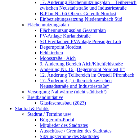
17. Änderung Flächennutzungsplan – Teilbereich
zwischen Neustadtstraße und Industriestraße
B-Plan Nr. 66 Oberes Gereuth Nordost
Einbeziehungssatzung Niederambach Süd
Flächennutzungsplan
Flächennutzungsplan Gesamtplan
PV-Anlage Kurlandstraße
SO Freiflächen PV­Anlage Preisinger Loh
Degernpoint Nordost
Feldkirchen
Moosstraße - Aich
9. Änderung Bereich Aich/Kirchfeldstraße
Änderung Nr. 16 „Degernpoint Nordost II“
12. Änderung Teilbereich im Ortsteil Pfrombach
17. Änderung „Teilbereich zwischen
Neustadtstraße und Industriestraße“
Versorgung Nahwärme (nicht städtisch!)
Breitbandinitiative
Glasfaserausbau (2023)
Stadtrat & Politik
Stadtrat / Termine usw
Bürgerinfo-Portal
Mitglieder des Stadtrates
Ausschüsse / Gremien des Stadtrates
Sitzungstermine des Stadtrates