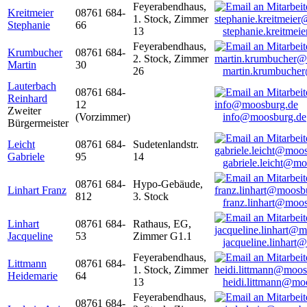
Feyerabendhaus,
Kreitmeier
08761 684-
1. Stock, Zimmer
Stephanie
66
13
stephanie.kreitme
Feyerabendhaus,
Krumbucher
08761 684-
2. Stock, Zimmer
Martin
30
26
martin.krumbuche
Lauterbach
08761 684-
Reinhard
12
Zweiter
(Vorzimmer)
info@moosburg.de
Bürgermeister
Leicht
08761 684-
Sudetenlandstr.
Gabriele
95
14
gabriele.leicht@m
08761 684-
Hypo-Gebäude,
Linhart Franz
812
3. Stock
franz.linhart@moo
Linhart
08761 684-
Rathaus, EG,
Jacqueline
53
Zimmer G1.1
jacqueline.linhart
Feyerabendhaus,
Littmann
08761 684-
1. Stock, Zimmer
Heidemarie
64
13
heidi.littmann@mo
Feyerabendhaus,
08761 684-