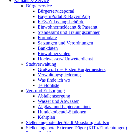
Rathaus & Service
Bürgerservice
Bürgerserviceportal
BayernPortal & BayernApp
KFZ-Zulassungsbehörde
Einwohnermeldeamt & Passamt
Standesamt und Trauungszimmer
Formulare
Satzungen und Verordnungen
Bankdaten
Einwohnerzahlen
Hochwasser-/ Unwetterdienst
Stadtverwaltung
Grußwort des Ersten Bürgermeisters
Verwaltungsgliederung
Was finde ich wo
Telefonliste
Ver- und Entsorgung
Abfallentsorgung
Wasser und Abwasser
Altglas- und Papiercontainer
Hundekotbeutel-Stationen
Kehrplan
Stellenangebote der Stadt Moosburg a.d. Isar
Stellenangebote Externer Träger (KiTa-Einrichtungen)