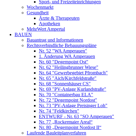
Sport- und Freizeiteinrichtungen
Wochenmarkt
Gesundheit
Ärzte & Therapeuten
Apotheken
MehrWert Ampertal
BAUEN
Bauantrag und Informationen
Rechtsverbindliche Bebauungspläne
Nr. 52 "WA Amperauen"
1. Änderung WA Amperauen
Nr. 60 "Degernpoint Ost"
Nr. 62 "Heilingbrunner Wiese"
Nr. 64 "Gewerbegebiet Pfrombach"
Nr. 65 "Aich/Kirchfeldstraße"
Nr. 68 "Sonnenhäuser CS"
Nr. 69 "PV-Anlage Kurlandstraße"
Nr. 70 "Containerbau ELA"
Nr. 72 "Degernpoint Nordost"
Nr. 73 "PV-Anlage Preisinger Loh"
Nr. 74 "Feldkirchen"
ENTWURF - Nr. 63 "SO Amperauen"
Nr. 77 „Rockermaier Areal“
Nr. 80 „Degernpoint Nordost II“
Laufende Bauleitplanverfahren