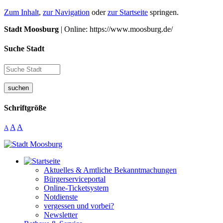
Zum Inhalt
,
zur Navigation
oder
zur Startseite
springen.
Stadt Moosburg
| Online: https://www.moosburg.de/
Suche Stadt
suchen
Schriftgröße
A
A
A
Aktuelles & Amtliche Bekanntmachungen
Bürgerserviceportal
Online-Ticketsystem
Notdienste
vergessen und vorbei?
Newsletter