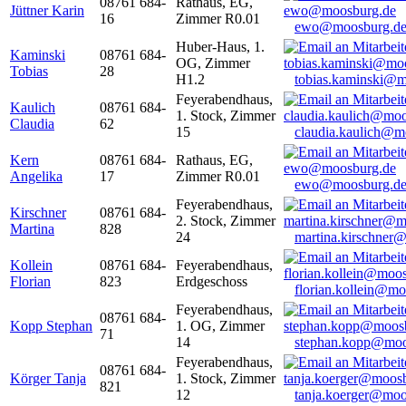
08761 684-
Rathaus, EG,
Jüttner Karin
16
Zimmer R0.01
ewo@moosburg.d
Huber-Haus, 1.
Kaminski
08761 684-
OG, Zimmer
Tobias
28
H1.2
tobias.kaminski@m
Feyerabendhaus,
Kaulich
08761 684-
1. Stock, Zimmer
Claudia
62
15
claudia.kaulich@m
Kern
08761 684-
Rathaus, EG,
Angelika
17
Zimmer R0.01
ewo@moosburg.d
Feyerabendhaus,
Kirschner
08761 684-
2. Stock, Zimmer
Martina
828
24
martina.kirschner
Kollein
08761 684-
Feyerabendhaus,
Florian
823
Erdgeschoss
florian.kollein@m
Feyerabendhaus,
08761 684-
Kopp Stephan
1. OG, Zimmer
71
14
stephan.kopp@moo
Feyerabendhaus,
08761 684-
Körger Tanja
1. Stock, Zimmer
821
12
tanja.koerger@moo