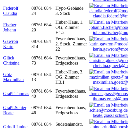
Federolf
08761 684-
Hypo-Gebäude,
Claudia
24
3. Stock
claudia.federolf@
Huber-Haus, 1.
Fischer
08761 684-
OG, Zimmer
Johann
20
H1.2
johann.fischer@mo
Feyerabendhaus,
Gawron
08761 684-
2. Stock, Zimmer
Karin
814
22
karin.gawron@moo
Glück
08761 684-
Feyerabendhaus,
Christina
73
Erdgeschoss
christina.glueck@
Huber-Haus, 3.
Götz
08761 684-
OG, Zimmer
Maximilian
13
H3.1
maximilian.goetz
08761 684-
Feyerabendhaus,
Graßl Thomas
40
Erdgeschoss
thomas.grassl@mo
Graßl-Schier
08761 684-
Feyerabendhaus,
Beate
46
Erdgeschoss
beate.grassl-schi
08761 684-
Sudetenlandstr.
Grindl Janine