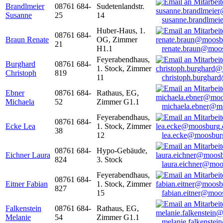
Brandlmeier
08761 684-
Sudetenlandstr.
Susanne
25
14
susanne.brandlme
Huber-Haus, 1.
08761 684-
Braun Renate
OG, Zimmer
21
H1.1
renate.braun@moo
Feyerabendhaus,
Burghard
08761 684-
1. Stock, Zimmer
Christoph
819
11
christoph.burghar
Ebner
08761 684-
Rathaus, EG,
Michaela
52
Zimmer G1.1
michaela.ebner@m
Feyerabendhaus,
08761 684-
Ecke Lea
1. Stock, Zimmer
38
12
lea.ecke@moosbur
08761 684-
Hypo-Gebäude,
Eichner Laura
824
3. Stock
laura.eichner@moo
Feyerabendhaus,
08761 684-
Eitner Fabian
1. Stock, Zimmer
827
15
fabian.eitner@moo
Falkenstein
08761 684-
Rathaus, EG,
Melanie
54
Zimmer G1.1
melanie.falkenste