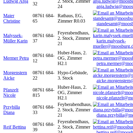
Ludwig Anja
2. Stock, Zimmer
32
24
anja.ludwig@moos
Maier
08761 684-
Rathaus, EG,
Christine
65
Zimmer R0.03
standesamt@moosb
Feyerabendhaus,
Malyssek-
08761 684-
2. Stock, Zimmer
Müller Karin
37
karin.malyssek-
21
mueller@moosburg.
Huber-Haus, 2.
08761 684-
Mermer Petra
OG, Zimmer
12
H2.1
petra.mermer@moo
Morgenstern
08761 684-
Hypo-Gebäude,
Aicke
22
3. Stock
aicke.morgenster
Huber-Haus, 2.
Pfanzelt
08761 684-
OG, Zimmer
Nicole
815
H2.1
nicole.pfanzelt@m
Feyberabendhaus,
Przybilla
08761 684-
2. Stock, Zimmer
Diana
33
21
diana.przybilla@m
Feyerabendhaus,
08761 684-
Reif Bettina
2. Stock, Zimmer
39
24
bettina.reif@moosb