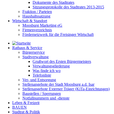
Dokumente des Stadtrates
Sitzungsprotokolle des Stadtrates 2013-2015
Fraktion / Parteien
Haushaltssatzung
Wirtschaft & Standort
Moosburg Marketing eG
Firmenverzeichnis
Fördernetzwerk für die Freisinger Wirtschaft
Rathaus & Service
Bürgerservice
Stadtverwaltung
Grußwort des Ersten Bürgermeisters
Verwaltungsgliederung
Was finde ich wo
Telefonliste
Ver- und Entsorgung
Stellenangebote der Stadt Moosburg a.d. Isar
Stellenangebote Externer Träger (KiTa-Einrichtungen)
Baustellen / Sperrungen
Notfallnummern und -dienste
Leben & Freizeit
BAUEN
Stadtrat & Politik