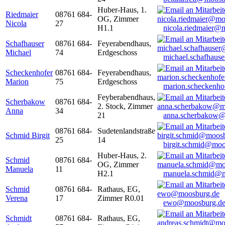
Huber-Haus, 1.
Riedmaier
08761 684-
OG, Zimmer
Nicola
27
H1.1
nicola.riedmaier@
Schafhauser
08761 684-
Feyerabendhaus,
Michael
74
Erdgeschoss
michael.schafhaus
Scheckenhofer
08761 684-
Feyerabendhaus,
Marion
75
Erdgeschoss
marion.scheckenh
Feyberabendhaus,
Scherbakow
08761 684-
2. Stock, Zimmer
Anna
34
21
anna.scherbakow@
08761 684-
Sudetenlandstraße
Schmid Birgit
25
14
birgit.schmid@moo
Huber-Haus, 2.
Schmid
08761 684-
OG, Zimmer
Manuela
11
H2.1
manuela.schmid@m
Schmid
08761 684-
Rathaus, EG,
Verena
17
Zimmer R0.01
ewo@moosburg.d
Schmidt
08761 684-
Rathaus, EG,