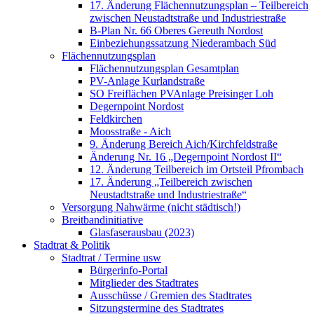
17. Änderung Flächennutzungsplan – Teilbereich
zwischen Neustadtstraße und Industriestraße
B-Plan Nr. 66 Oberes Gereuth Nordost
Einbeziehungssatzung Niederambach Süd
Flächennutzungsplan
Flächennutzungsplan Gesamtplan
PV-Anlage Kurlandstraße
SO Freiflächen PV­Anlage Preisinger Loh
Degernpoint Nordost
Feldkirchen
Moosstraße - Aich
9. Änderung Bereich Aich/Kirchfeldstraße
Änderung Nr. 16 „Degernpoint Nordost II“
12. Änderung Teilbereich im Ortsteil Pfrombach
17. Änderung „Teilbereich zwischen
Neustadtstraße und Industriestraße“
Versorgung Nahwärme (nicht städtisch!)
Breitbandinitiative
Glasfaserausbau (2023)
Stadtrat & Politik
Stadtrat / Termine usw
Bürgerinfo-Portal
Mitglieder des Stadtrates
Ausschüsse / Gremien des Stadtrates
Sitzungstermine des Stadtrates