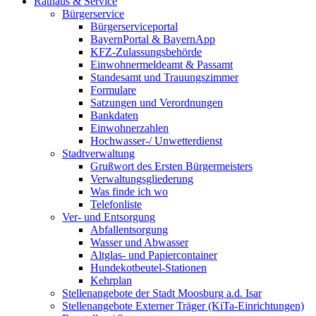
Rathaus & Service
Bürgerservice
Bürgerserviceportal
BayernPortal & BayernApp
KFZ-Zulassungsbehörde
Einwohnermeldeamt & Passamt
Standesamt und Trauungszimmer
Formulare
Satzungen und Verordnungen
Bankdaten
Einwohnerzahlen
Hochwasser-/ Unwetterdienst
Stadtverwaltung
Grußwort des Ersten Bürgermeisters
Verwaltungsgliederung
Was finde ich wo
Telefonliste
Ver- und Entsorgung
Abfallentsorgung
Wasser und Abwasser
Altglas- und Papiercontainer
Hundekotbeutel-Stationen
Kehrplan
Stellenangebote der Stadt Moosburg a.d. Isar
Stellenangebote Externer Träger (KiTa-Einrichtungen)