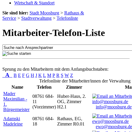
Wirtschaft & Standort
Sie sind hier:
Stadt Moosburg
>
Rathaus &
Service
>
Stadtverwaltung
>
Telefonliste
Mitarbeiter-Telefon-Liste
Sprung zu den Mitarbeitern mit dem Anfangsbuchstaben:
A
B
E
F
G
H
J
K
L
M
P
R
S
W
Z
Telefonliste der Mitarbeiter/innen der Verwaltung
Name
Telefon
Zimmer
Mai
Mader
08761 684-
Huber-Haus, 2.
Maximilian -
11
OG, Zimmer
1.
(Vorzimmer)
H2.1
info@moosburg.de
Bürgermeister
Adamski
08761 684-
Rathaus, EG,
Madeleine
18
Zimmer R0.01
ewo@moosburg.d