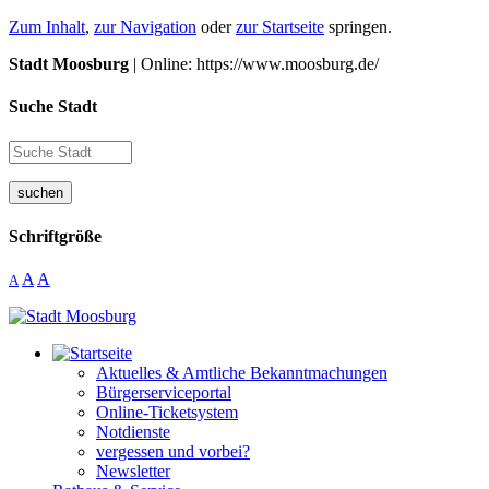
Zum Inhalt
,
zur Navigation
oder
zur Startseite
springen.
Stadt Moosburg
| Online: https://www.moosburg.de/
Suche Stadt
suchen
Schriftgröße
A
A
A
Aktuelles & Amtliche Bekanntmachungen
Bürgerserviceportal
Online-Ticketsystem
Notdienste
vergessen und vorbei?
Newsletter