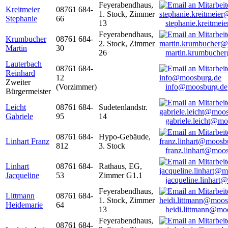
Feyerabendhaus,
Kreitmeier
08761 684-
1. Stock, Zimmer
Stephanie
66
13
stephanie.kreitme
Feyerabendhaus,
Krumbucher
08761 684-
2. Stock, Zimmer
Martin
30
26
martin.krumbuche
Lauterbach
08761 684-
Reinhard
12
Zweiter
(Vorzimmer)
info@moosburg.de
Bürgermeister
Leicht
08761 684-
Sudetenlandstr.
Gabriele
95
14
gabriele.leicht@m
08761 684-
Hypo-Gebäude,
Linhart Franz
812
3. Stock
franz.linhart@moo
Linhart
08761 684-
Rathaus, EG,
Jacqueline
53
Zimmer G1.1
jacqueline.linhart
Feyerabendhaus,
Littmann
08761 684-
1. Stock, Zimmer
Heidemarie
64
13
heidi.littmann@mo
Feyerabendhaus,
08761 684-