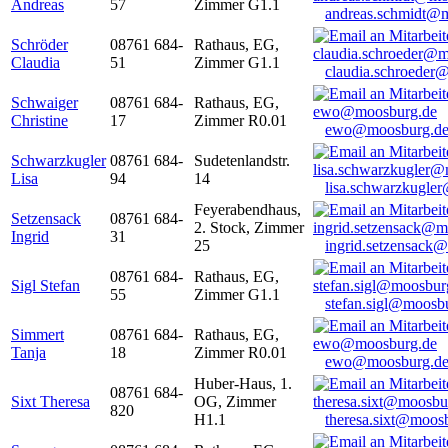
Andreas
57
Zimmer G1.1
andreas.schmidt@
Schröder
08761 684-
Rathaus, EG,
Claudia
51
Zimmer G1.1
claudia.schroeder
Schwaiger
08761 684-
Rathaus, EG,
Christine
17
Zimmer R0.01
ewo@moosburg.d
Schwarzkugler
08761 684-
Sudetenlandstr.
Lisa
94
14
lisa.schwarzkugle
Feyerabendhaus,
Setzensack
08761 684-
2. Stock, Zimmer
Ingrid
31
25
ingrid.setzensack
08761 684-
Rathaus, EG,
Sigl Stefan
55
Zimmer G1.1
stefan.sigl@moosb
Simmert
08761 684-
Rathaus, EG,
Tanja
18
Zimmer R0.01
ewo@moosburg.d
Huber-Haus, 1.
08761 684-
Sixt Theresa
OG, Zimmer
820
H1.1
theresa.sixt@moos