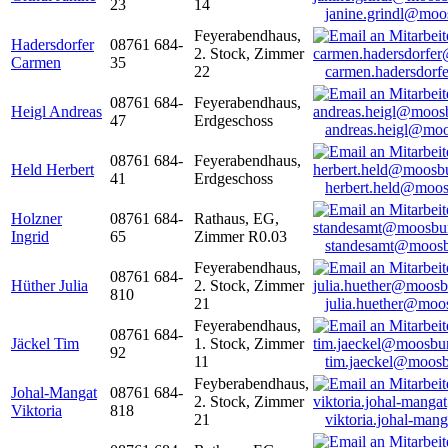
23
14
janine.grindl@moo
Feyerabendhaus,
Hadersdorfer
08761 684-
2. Stock, Zimmer
Carmen
35
22
carmen.hadersdor
08761 684-
Feyerabendhaus,
Heigl Andreas
47
Erdgeschoss
andreas.heigl@moo
08761 684-
Feyerabendhaus,
Held Herbert
41
Erdgeschoss
herbert.held@moos
Holzner
08761 684-
Rathaus, EG,
Ingrid
65
Zimmer R0.03
standesamt@moosb
Feyerabendhaus,
08761 684-
Hüther Julia
2. Stock, Zimmer
810
21
julia.huether@moo
Feyerabendhaus,
08761 684-
Jäckel Tim
1. Stock, Zimmer
92
11
tim.jaeckel@moosb
Feyberabendhaus,
Johal-Mangat
08761 684-
2. Stock, Zimmer
Viktoria
818
21
viktoria.johal-ma