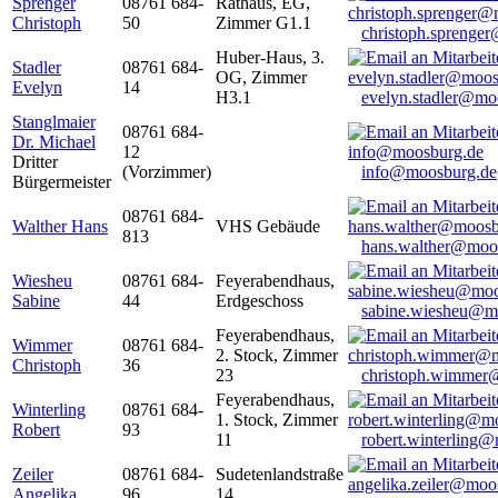
Sprenger
08761 684-
Rathaus, EG,
Christoph
50
Zimmer G1.1
christoph.sprenge
Huber-Haus, 3.
Stadler
08761 684-
OG, Zimmer
Evelyn
14
H3.1
evelyn.stadler@mo
Stanglmaier
08761 684-
Dr. Michael
12
Dritter
(Vorzimmer)
info@moosburg.de
Bürgermeister
08761 684-
Walther Hans
VHS Gebäude
813
hans.walther@moo
Wiesheu
08761 684-
Feyerabendhaus,
Sabine
44
Erdgeschoss
sabine.wiesheu@m
Feyerabendhaus,
Wimmer
08761 684-
2. Stock, Zimmer
Christoph
36
23
christoph.wimmer
Feyerabendhaus,
Winterling
08761 684-
1. Stock, Zimmer
Robert
93
11
robert.winterling
Zeiler
08761 684-
Sudetenlandstraße
Angelika
96
14