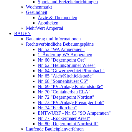
Sport- und Freizeiteinrichtungen
Wochenmarkt
Gesundheit
Ärzte & Therapeuten
Apotheken
MehrWert Ampertal
BAUEN
Bauantrag und Informationen
Rechtsverbindliche Bebauungspläne
Nr. 52 "WA Amperauen"
1. Änderung WA Amperauen
Nr. 60 "Degernpoint Ost"
Nr. 62 "Heilingbrunner Wiese"
Nr. 64 "Gewerbegebiet Pfrombach"
Nr. 65 "Aich/Kirchfeldstraße"
Nr. 68 "Sonnenhäuser CS"
Nr. 69 "PV-Anlage Kurlandstraße"
Nr. 70 "Containerbau ELA"
Nr. 72 "Degernpoint Nordost"
Nr. 73 "PV-Anlage Preisinger Loh"
Nr. 74 "Feldkirchen"
ENTWURF - Nr. 63 "SO Amperauen"
Nr. 77 „Rockermaier Areal“
Nr. 80 „Degernpoint Nordost II“
Laufende Bauleitplanverfahren