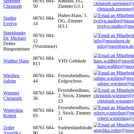
Sprenger
08761 684-
Rathaus, EG,
Christoph
50
Zimmer G1.1
christoph.sprenge
Huber-Haus, 3.
Stadler
08761 684-
OG, Zimmer
Evelyn
14
H3.1
evelyn.stadler@mo
Stanglmaier
08761 684-
Dr. Michael
12
Dritter
(Vorzimmer)
info@moosburg.de
Bürgermeister
08761 684-
Walther Hans
VHS Gebäude
813
hans.walther@moo
Wiesheu
08761 684-
Feyerabendhaus,
Sabine
44
Erdgeschoss
sabine.wiesheu@m
Feyerabendhaus,
Wimmer
08761 684-
2. Stock, Zimmer
Christoph
36
23
christoph.wimmer
Feyerabendhaus,
Winterling
08761 684-
1. Stock, Zimmer
Robert
93
11
robert.winterling
Zeiler
08761 684-
Sudetenlandstraße
Angelika
96
14