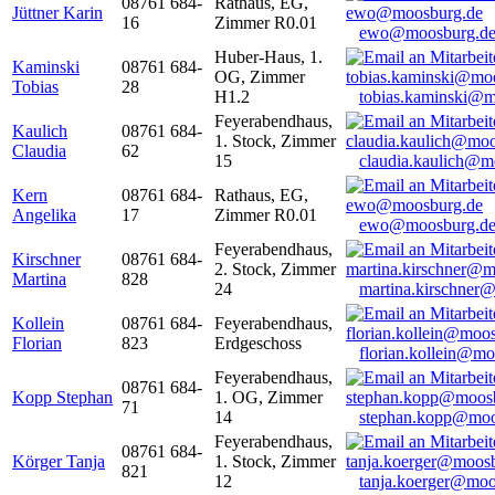
08761 684-
Rathaus, EG,
Jüttner Karin
16
Zimmer R0.01
ewo@moosburg.d
Huber-Haus, 1.
Kaminski
08761 684-
OG, Zimmer
Tobias
28
H1.2
tobias.kaminski@m
Feyerabendhaus,
Kaulich
08761 684-
1. Stock, Zimmer
Claudia
62
15
claudia.kaulich@m
Kern
08761 684-
Rathaus, EG,
Angelika
17
Zimmer R0.01
ewo@moosburg.d
Feyerabendhaus,
Kirschner
08761 684-
2. Stock, Zimmer
Martina
828
24
martina.kirschner
Kollein
08761 684-
Feyerabendhaus,
Florian
823
Erdgeschoss
florian.kollein@m
Feyerabendhaus,
08761 684-
Kopp Stephan
1. OG, Zimmer
71
14
stephan.kopp@moo
Feyerabendhaus,
08761 684-
Körger Tanja
1. Stock, Zimmer
821
12
tanja.koerger@moo