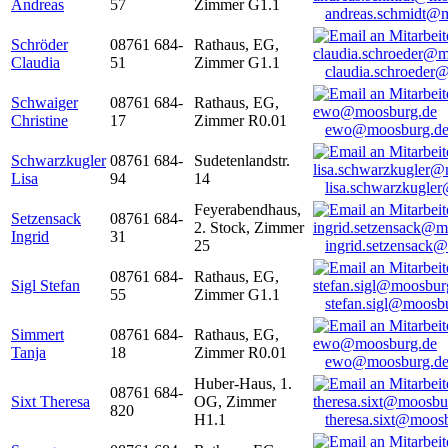
Andreas
57
Zimmer G1.1
andreas.schmidt@
Schröder
08761 684-
Rathaus, EG,
Claudia
51
Zimmer G1.1
claudia.schroeder
Schwaiger
08761 684-
Rathaus, EG,
Christine
17
Zimmer R0.01
ewo@moosburg.d
Schwarzkugler
08761 684-
Sudetenlandstr.
Lisa
94
14
lisa.schwarzkugle
Feyerabendhaus,
Setzensack
08761 684-
2. Stock, Zimmer
Ingrid
31
25
ingrid.setzensack
08761 684-
Rathaus, EG,
Sigl Stefan
55
Zimmer G1.1
stefan.sigl@moosb
Simmert
08761 684-
Rathaus, EG,
Tanja
18
Zimmer R0.01
ewo@moosburg.d
Huber-Haus, 1.
08761 684-
Sixt Theresa
OG, Zimmer
820
H1.1
theresa.sixt@moos