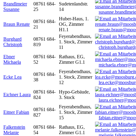
Brandlmeier
08761 684-
Sudetenlandstr.
Susanne
25
14
susanne.brandlme
Huber-Haus, 1.
08761 684-
Braun Renate
OG, Zimmer
21
H1.1
renate.braun@moo
Feyerabendhaus,
Burghard
08761 684-
1. Stock, Zimmer
Christoph
819
11
christoph.burghar
Ebner
08761 684-
Rathaus, EG,
Michaela
52
Zimmer G1.1
michaela.ebner@m
Feyerabendhaus,
08761 684-
Ecke Lea
1. Stock, Zimmer
38
12
lea.ecke@moosbur
08761 684-
Hypo-Gebäude,
Eichner Laura
824
3. Stock
laura.eichner@moo
Feyerabendhaus,
08761 684-
Eitner Fabian
1. Stock, Zimmer
827
15
fabian.eitner@moo
Falkenstein
08761 684-
Rathaus, EG,
Melanie
54
Zimmer G1.1
melanie.falkenste