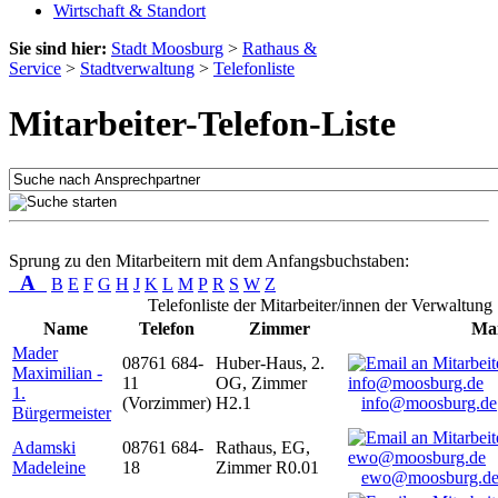
Wirtschaft & Standort
Sie sind hier:
Stadt Moosburg
>
Rathaus &
Service
>
Stadtverwaltung
>
Telefonliste
Mitarbeiter-Telefon-Liste
Sprung zu den Mitarbeitern mit dem Anfangsbuchstaben:
A
B
E
F
G
H
J
K
L
M
P
R
S
W
Z
Telefonliste der Mitarbeiter/innen der Verwaltung
Name
Telefon
Zimmer
Mai
Mader
08761 684-
Huber-Haus, 2.
Maximilian -
11
OG, Zimmer
1.
(Vorzimmer)
H2.1
info@moosburg.de
Bürgermeister
Adamski
08761 684-
Rathaus, EG,
Madeleine
18
Zimmer R0.01
ewo@moosburg.d