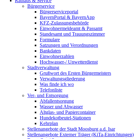
Rathaus & Service
Bürgerservice
Bürgerserviceportal
BayernPortal & BayernApp
KFZ-Zulassungsbehörde
Einwohnermeldeamt & Passamt
Standesamt und Trauungszimmer
Formulare
Satzungen und Verordnungen
Bankdaten
Einwohnerzahlen
Hochwasser-/ Unwetterdienst
Stadtverwaltung
Grußwort des Ersten Bürgermeisters
Verwaltungsgliederung
Was finde ich wo
Telefonliste
Ver- und Entsorgung
Abfallentsorgung
Wasser und Abwasser
Altglas- und Papiercontainer
Hundekotbeutel-Stationen
Kehrplan
Stellenangebote der Stadt Moosburg a.d. Isar
Stellenangebote Externer Träger (KiTa-Einrichtungen)