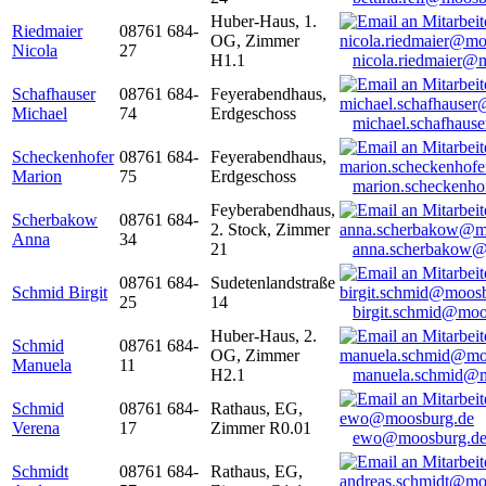
Huber-Haus, 1.
Riedmaier
08761 684-
OG, Zimmer
Nicola
27
H1.1
nicola.riedmaier@
Schafhauser
08761 684-
Feyerabendhaus,
Michael
74
Erdgeschoss
michael.schafhaus
Scheckenhofer
08761 684-
Feyerabendhaus,
Marion
75
Erdgeschoss
marion.scheckenh
Feyberabendhaus,
Scherbakow
08761 684-
2. Stock, Zimmer
Anna
34
21
anna.scherbakow@
08761 684-
Sudetenlandstraße
Schmid Birgit
25
14
birgit.schmid@moo
Huber-Haus, 2.
Schmid
08761 684-
OG, Zimmer
Manuela
11
H2.1
manuela.schmid@m
Schmid
08761 684-
Rathaus, EG,
Verena
17
Zimmer R0.01
ewo@moosburg.d
Schmidt
08761 684-
Rathaus, EG,