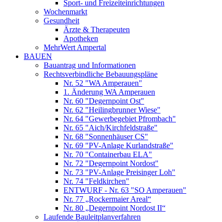
Sport- und Freizeiteinrichtungen
Wochenmarkt
Gesundheit
Ärzte & Therapeuten
Apotheken
MehrWert Ampertal
BAUEN
Bauantrag und Informationen
Rechtsverbindliche Bebauungspläne
Nr. 52 "WA Amperauen"
1. Änderung WA Amperauen
Nr. 60 "Degernpoint Ost"
Nr. 62 "Heilingbrunner Wiese"
Nr. 64 "Gewerbegebiet Pfrombach"
Nr. 65 "Aich/Kirchfeldstraße"
Nr. 68 "Sonnenhäuser CS"
Nr. 69 "PV-Anlage Kurlandstraße"
Nr. 70 "Containerbau ELA"
Nr. 72 "Degernpoint Nordost"
Nr. 73 "PV-Anlage Preisinger Loh"
Nr. 74 "Feldkirchen"
ENTWURF - Nr. 63 "SO Amperauen"
Nr. 77 „Rockermaier Areal“
Nr. 80 „Degernpoint Nordost II“
Laufende Bauleitplanverfahren