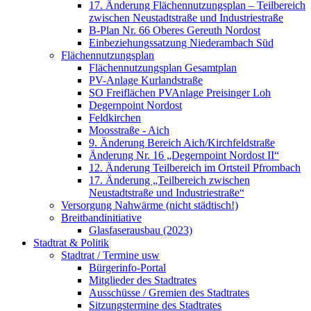
17. Änderung Flächennutzungsplan – Teilbereich
zwischen Neustadtstraße und Industriestraße
B-Plan Nr. 66 Oberes Gereuth Nordost
Einbeziehungssatzung Niederambach Süd
Flächennutzungsplan
Flächennutzungsplan Gesamtplan
PV-Anlage Kurlandstraße
SO Freiflächen PV­Anlage Preisinger Loh
Degernpoint Nordost
Feldkirchen
Moosstraße - Aich
9. Änderung Bereich Aich/Kirchfeldstraße
Änderung Nr. 16 „Degernpoint Nordost II“
12. Änderung Teilbereich im Ortsteil Pfrombach
17. Änderung „Teilbereich zwischen
Neustadtstraße und Industriestraße“
Versorgung Nahwärme (nicht städtisch!)
Breitbandinitiative
Glasfaserausbau (2023)
Stadtrat & Politik
Stadtrat / Termine usw
Bürgerinfo-Portal
Mitglieder des Stadtrates
Ausschüsse / Gremien des Stadtrates
Sitzungstermine des Stadtrates