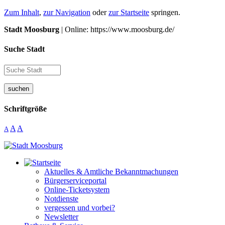
Zum Inhalt
,
zur Navigation
oder
zur Startseite
springen.
Stadt Moosburg
| Online: https://www.moosburg.de/
Suche Stadt
suchen
Schriftgröße
A
A
A
Aktuelles & Amtliche Bekanntmachungen
Bürgerserviceportal
Online-Ticketsystem
Notdienste
vergessen und vorbei?
Newsletter