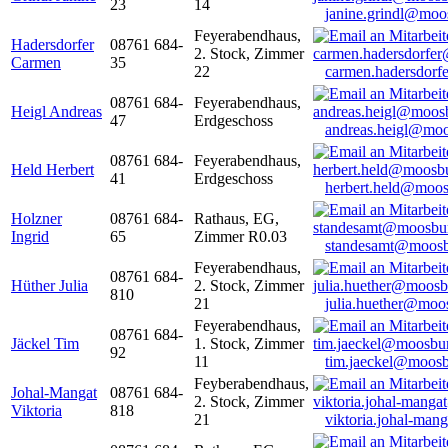
23
14
janine.grindl@moo
Feyerabendhaus,
Hadersdorfer
08761 684-
2. Stock, Zimmer
Carmen
35
22
carmen.hadersdor
08761 684-
Feyerabendhaus,
Heigl Andreas
47
Erdgeschoss
andreas.heigl@moo
08761 684-
Feyerabendhaus,
Held Herbert
41
Erdgeschoss
herbert.held@moos
Holzner
08761 684-
Rathaus, EG,
Ingrid
65
Zimmer R0.03
standesamt@moosb
Feyerabendhaus,
08761 684-
Hüther Julia
2. Stock, Zimmer
810
21
julia.huether@moo
Feyerabendhaus,
08761 684-
Jäckel Tim
1. Stock, Zimmer
92
11
tim.jaeckel@moosb
Feyberabendhaus,
Johal-Mangat
08761 684-
2. Stock, Zimmer
Viktoria
818
21
viktoria.johal-ma