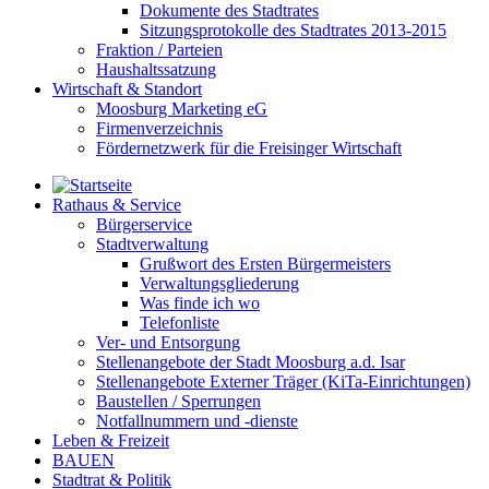
Dokumente des Stadtrates
Sitzungsprotokolle des Stadtrates 2013-2015
Fraktion / Parteien
Haushaltssatzung
Wirtschaft & Standort
Moosburg Marketing eG
Firmenverzeichnis
Fördernetzwerk für die Freisinger Wirtschaft
Rathaus & Service
Bürgerservice
Stadtverwaltung
Grußwort des Ersten Bürgermeisters
Verwaltungsgliederung
Was finde ich wo
Telefonliste
Ver- und Entsorgung
Stellenangebote der Stadt Moosburg a.d. Isar
Stellenangebote Externer Träger (KiTa-Einrichtungen)
Baustellen / Sperrungen
Notfallnummern und -dienste
Leben & Freizeit
BAUEN
Stadtrat & Politik