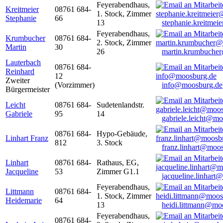
Feyerabendhaus,
Kreitmeier
08761 684-
1. Stock, Zimmer
Stephanie
66
13
stephanie.kreitme
Feyerabendhaus,
Krumbucher
08761 684-
2. Stock, Zimmer
Martin
30
26
martin.krumbuche
Lauterbach
08761 684-
Reinhard
12
Zweiter
(Vorzimmer)
info@moosburg.de
Bürgermeister
Leicht
08761 684-
Sudetenlandstr.
Gabriele
95
14
gabriele.leicht@m
08761 684-
Hypo-Gebäude,
Linhart Franz
812
3. Stock
franz.linhart@moo
Linhart
08761 684-
Rathaus, EG,
Jacqueline
53
Zimmer G1.1
jacqueline.linhart
Feyerabendhaus,
Littmann
08761 684-
1. Stock, Zimmer
Heidemarie
64
13
heidi.littmann@mo
Feyerabendhaus,
08761 684-