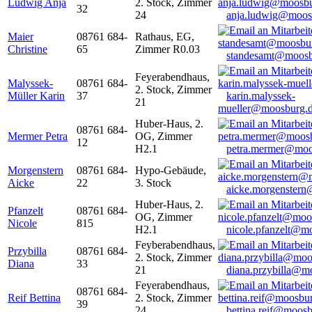
Ludwig Anja
2. Stock, Zimmer
32
24
anja.ludwig@moos
Maier
08761 684-
Rathaus, EG,
Christine
65
Zimmer R0.03
standesamt@moosb
Feyerabendhaus,
Malyssek-
08761 684-
2. Stock, Zimmer
Müller Karin
37
karin.malyssek-
21
mueller@moosburg.
Huber-Haus, 2.
08761 684-
Mermer Petra
OG, Zimmer
12
H2.1
petra.mermer@moo
Morgenstern
08761 684-
Hypo-Gebäude,
Aicke
22
3. Stock
aicke.morgenster
Huber-Haus, 2.
Pfanzelt
08761 684-
OG, Zimmer
Nicole
815
H2.1
nicole.pfanzelt@m
Feyberabendhaus,
Przybilla
08761 684-
2. Stock, Zimmer
Diana
33
21
diana.przybilla@m
Feyerabendhaus,
08761 684-
Reif Bettina
2. Stock, Zimmer
39
24
bettina.reif@moosb