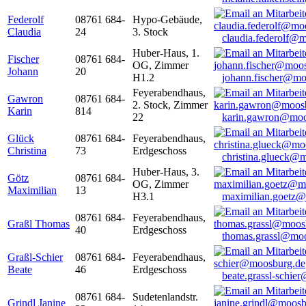
Federolf
08761 684-
Hypo-Gebäude,
Claudia
24
3. Stock
claudia.federolf@
Huber-Haus, 1.
Fischer
08761 684-
OG, Zimmer
Johann
20
H1.2
johann.fischer@mo
Feyerabendhaus,
Gawron
08761 684-
2. Stock, Zimmer
Karin
814
22
karin.gawron@moo
Glück
08761 684-
Feyerabendhaus,
Christina
73
Erdgeschoss
christina.glueck@
Huber-Haus, 3.
Götz
08761 684-
OG, Zimmer
Maximilian
13
H3.1
maximilian.goetz
08761 684-
Feyerabendhaus,
Graßl Thomas
40
Erdgeschoss
thomas.grassl@mo
Graßl-Schier
08761 684-
Feyerabendhaus,
Beate
46
Erdgeschoss
beate.grassl-schi
08761 684-
Sudetenlandstr.
Grindl Janine