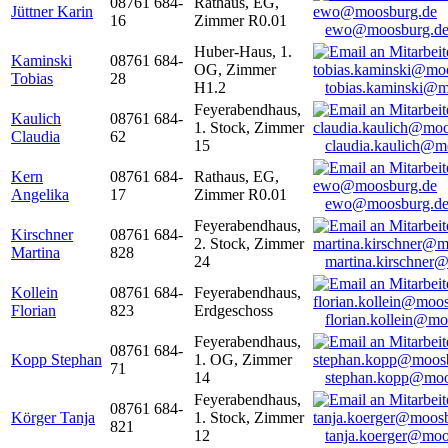
08761 684-
Rathaus, EG,
Jüttner Karin
16
Zimmer R0.01
ewo@moosburg.d
Huber-Haus, 1.
Kaminski
08761 684-
OG, Zimmer
Tobias
28
H1.2
tobias.kaminski@m
Feyerabendhaus,
Kaulich
08761 684-
1. Stock, Zimmer
Claudia
62
15
claudia.kaulich@m
Kern
08761 684-
Rathaus, EG,
Angelika
17
Zimmer R0.01
ewo@moosburg.d
Feyerabendhaus,
Kirschner
08761 684-
2. Stock, Zimmer
Martina
828
24
martina.kirschner
Kollein
08761 684-
Feyerabendhaus,
Florian
823
Erdgeschoss
florian.kollein@m
Feyerabendhaus,
08761 684-
Kopp Stephan
1. OG, Zimmer
71
14
stephan.kopp@moo
Feyerabendhaus,
08761 684-
Körger Tanja
1. Stock, Zimmer
821
12
tanja.koerger@moo