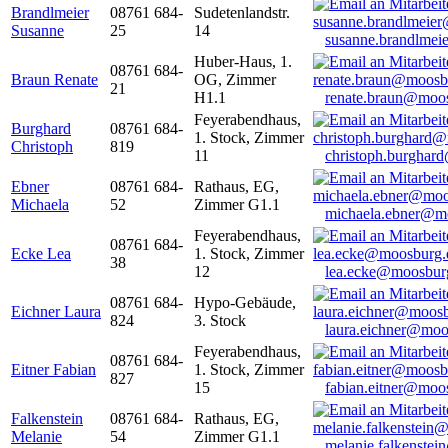
Brandlmeier
08761 684-
Sudetenlandstr.
Susanne
25
14
susanne.brandlme
Huber-Haus, 1.
08761 684-
Braun Renate
OG, Zimmer
21
H1.1
renate.braun@moo
Feyerabendhaus,
Burghard
08761 684-
1. Stock, Zimmer
Christoph
819
11
christoph.burghar
Ebner
08761 684-
Rathaus, EG,
Michaela
52
Zimmer G1.1
michaela.ebner@m
Feyerabendhaus,
08761 684-
Ecke Lea
1. Stock, Zimmer
38
12
lea.ecke@moosbur
08761 684-
Hypo-Gebäude,
Eichner Laura
824
3. Stock
laura.eichner@moo
Feyerabendhaus,
08761 684-
Eitner Fabian
1. Stock, Zimmer
827
15
fabian.eitner@moo
Falkenstein
08761 684-
Rathaus, EG,
Melanie
54
Zimmer G1.1
melanie.falkenste