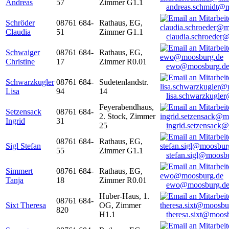
Andreas
57
Zimmer G1.1
andreas.schmidt@
Schröder
08761 684-
Rathaus, EG,
Claudia
51
Zimmer G1.1
claudia.schroeder
Schwaiger
08761 684-
Rathaus, EG,
Christine
17
Zimmer R0.01
ewo@moosburg.d
Schwarzkugler
08761 684-
Sudetenlandstr.
Lisa
94
14
lisa.schwarzkugle
Feyerabendhaus,
Setzensack
08761 684-
2. Stock, Zimmer
Ingrid
31
25
ingrid.setzensack
08761 684-
Rathaus, EG,
Sigl Stefan
55
Zimmer G1.1
stefan.sigl@moosb
Simmert
08761 684-
Rathaus, EG,
Tanja
18
Zimmer R0.01
ewo@moosburg.d
Huber-Haus, 1.
08761 684-
Sixt Theresa
OG, Zimmer
820
H1.1
theresa.sixt@moos