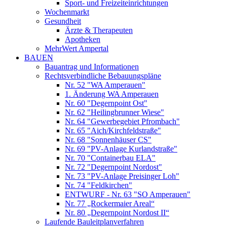
Sport- und Freizeiteinrichtungen
Wochenmarkt
Gesundheit
Ärzte & Therapeuten
Apotheken
MehrWert Ampertal
BAUEN
Bauantrag und Informationen
Rechtsverbindliche Bebauungspläne
Nr. 52 "WA Amperauen"
1. Änderung WA Amperauen
Nr. 60 "Degernpoint Ost"
Nr. 62 "Heilingbrunner Wiese"
Nr. 64 "Gewerbegebiet Pfrombach"
Nr. 65 "Aich/Kirchfeldstraße"
Nr. 68 "Sonnenhäuser CS"
Nr. 69 "PV-Anlage Kurlandstraße"
Nr. 70 "Containerbau ELA"
Nr. 72 "Degernpoint Nordost"
Nr. 73 "PV-Anlage Preisinger Loh"
Nr. 74 "Feldkirchen"
ENTWURF - Nr. 63 "SO Amperauen"
Nr. 77 „Rockermaier Areal“
Nr. 80 „Degernpoint Nordost II“
Laufende Bauleitplanverfahren