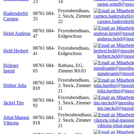
23
14
janine.grindl@moo
Feyerabendhaus,
Hadersdorfer
08761 684-
2. Stock, Zimmer
Carmen
35
22
carmen.hadersdor
08761 684-
Feyerabendhaus,
Heigl Andreas
47
Erdgeschoss
andreas.heigl@moo
08761 684-
Feyerabendhaus,
Held Herbert
41
Erdgeschoss
herbert.held@moos
Holzner
08761 684-
Rathaus, EG,
Ingrid
65
Zimmer R0.03
standesamt@moosb
Feyerabendhaus,
08761 684-
Hüther Julia
2. Stock, Zimmer
810
21
julia.huether@moo
Feyerabendhaus,
08761 684-
Jäckel Tim
1. Stock, Zimmer
92
11
tim.jaeckel@moosb
Feyberabendhaus,
Johal-Mangat
08761 684-
2. Stock, Zimmer
Viktoria
818
21
viktoria.johal-ma