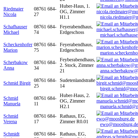
Huber-Haus, 1.
Riedmaier
08761 684-
OG, Zimmer
Nicola
27
H1.1
nicola.riedmaier@
Schafhauser
08761 684-
Feyerabendhaus,
Michael
74
Erdgeschoss
michael.schafhaus
Scheckenhofer
08761 684-
Feyerabendhaus,
Marion
75
Erdgeschoss
marion.scheckenh
Feyberabendhaus,
Scherbakow
08761 684-
2. Stock, Zimmer
Anna
34
21
anna.scherbakow@
08761 684-
Sudetenlandstraße
Schmid Birgit
25
14
birgit.schmid@moo
Huber-Haus, 2.
Schmid
08761 684-
OG, Zimmer
Manuela
11
H2.1
manuela.schmid@m
Schmid
08761 684-
Rathaus, EG,
Verena
17
Zimmer R0.01
ewo@moosburg.d
Schmidt
08761 684-
Rathaus, EG,