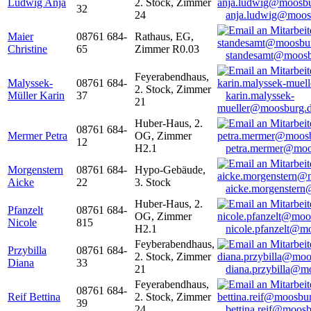
Ludwig Anja
2. Stock, Zimmer
32
24
anja.ludwig@moos
Maier
08761 684-
Rathaus, EG,
Christine
65
Zimmer R0.03
standesamt@moosb
Feyerabendhaus,
Malyssek-
08761 684-
2. Stock, Zimmer
Müller Karin
37
karin.malyssek-
21
mueller@moosburg.
Huber-Haus, 2.
08761 684-
Mermer Petra
OG, Zimmer
12
H2.1
petra.mermer@moo
Morgenstern
08761 684-
Hypo-Gebäude,
Aicke
22
3. Stock
aicke.morgenster
Huber-Haus, 2.
Pfanzelt
08761 684-
OG, Zimmer
Nicole
815
H2.1
nicole.pfanzelt@m
Feyberabendhaus,
Przybilla
08761 684-
2. Stock, Zimmer
Diana
33
21
diana.przybilla@m
Feyerabendhaus,
08761 684-
Reif Bettina
2. Stock, Zimmer
39
24
bettina.reif@moosb