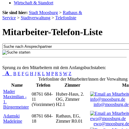
Wirtschaft & Standort
Sie sind hier:
Stadt Moosburg
>
Rathaus &
Service
>
Stadtverwaltung
>
Telefonliste
Mitarbeiter-Telefon-Liste
Sprung zu den Mitarbeitern mit dem Anfangsbuchstaben:
A
B
E
F
G
H
J
K
L
M
P
R
S
W
Z
Telefonliste der Mitarbeiter/innen der Verwaltung
Name
Telefon
Zimmer
Mai
Mader
08761 684-
Huber-Haus, 2.
Maximilian -
11
OG, Zimmer
1.
(Vorzimmer)
H2.1
info@moosburg.de
Bürgermeister
Adamski
08761 684-
Rathaus, EG,
Madeleine
18
Zimmer R0.01
ewo@moosburg.d