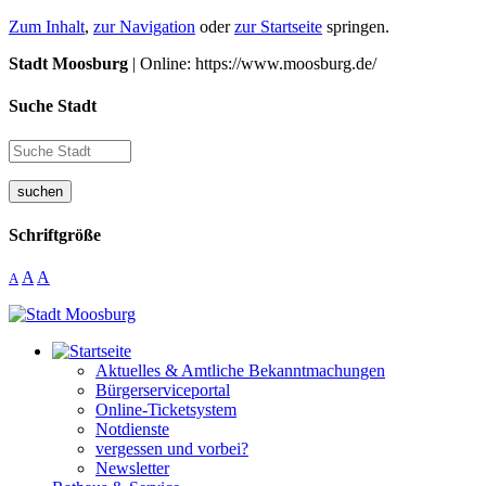
Zum Inhalt
,
zur Navigation
oder
zur Startseite
springen.
Stadt Moosburg
| Online: https://www.moosburg.de/
Suche Stadt
suchen
Schriftgröße
A
A
A
Aktuelles & Amtliche Bekanntmachungen
Bürgerserviceportal
Online-Ticketsystem
Notdienste
vergessen und vorbei?
Newsletter