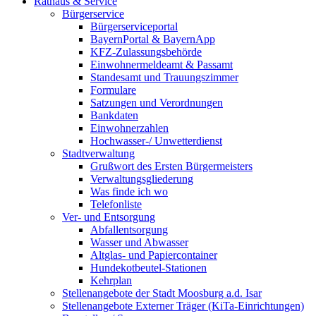
Rathaus & Service
Bürgerservice
Bürgerserviceportal
BayernPortal & BayernApp
KFZ-Zulassungsbehörde
Einwohnermeldeamt & Passamt
Standesamt und Trauungszimmer
Formulare
Satzungen und Verordnungen
Bankdaten
Einwohnerzahlen
Hochwasser-/ Unwetterdienst
Stadtverwaltung
Grußwort des Ersten Bürgermeisters
Verwaltungsgliederung
Was finde ich wo
Telefonliste
Ver- und Entsorgung
Abfallentsorgung
Wasser und Abwasser
Altglas- und Papiercontainer
Hundekotbeutel-Stationen
Kehrplan
Stellenangebote der Stadt Moosburg a.d. Isar
Stellenangebote Externer Träger (KiTa-Einrichtungen)