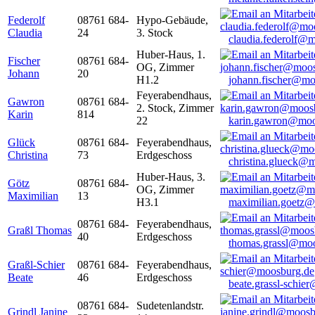
Federolf
08761 684-
Hypo-Gebäude,
Claudia
24
3. Stock
claudia.federolf@
Huber-Haus, 1.
Fischer
08761 684-
OG, Zimmer
Johann
20
H1.2
johann.fischer@mo
Feyerabendhaus,
Gawron
08761 684-
2. Stock, Zimmer
Karin
814
22
karin.gawron@moo
Glück
08761 684-
Feyerabendhaus,
Christina
73
Erdgeschoss
christina.glueck@
Huber-Haus, 3.
Götz
08761 684-
OG, Zimmer
Maximilian
13
H3.1
maximilian.goetz
08761 684-
Feyerabendhaus,
Graßl Thomas
40
Erdgeschoss
thomas.grassl@mo
Graßl-Schier
08761 684-
Feyerabendhaus,
Beate
46
Erdgeschoss
beate.grassl-schi
08761 684-
Sudetenlandstr.
Grindl Janine