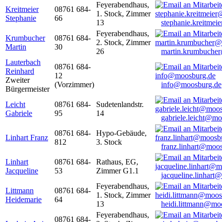
Feyerabendhaus,
Kreitmeier
08761 684-
1. Stock, Zimmer
Stephanie
66
13
stephanie.kreitme
Feyerabendhaus,
Krumbucher
08761 684-
2. Stock, Zimmer
Martin
30
26
martin.krumbuche
Lauterbach
08761 684-
Reinhard
12
Zweiter
(Vorzimmer)
info@moosburg.de
Bürgermeister
Leicht
08761 684-
Sudetenlandstr.
Gabriele
95
14
gabriele.leicht@m
08761 684-
Hypo-Gebäude,
Linhart Franz
812
3. Stock
franz.linhart@moo
Linhart
08761 684-
Rathaus, EG,
Jacqueline
53
Zimmer G1.1
jacqueline.linhart
Feyerabendhaus,
Littmann
08761 684-
1. Stock, Zimmer
Heidemarie
64
13
heidi.littmann@mo
Feyerabendhaus,
08761 684-