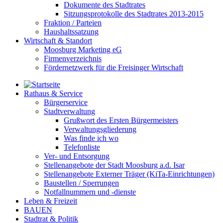
Dokumente des Stadtrates
Sitzungsprotokolle des Stadtrates 2013-2015
Fraktion / Parteien
Haushaltssatzung
Wirtschaft & Standort
Moosburg Marketing eG
Firmenverzeichnis
Fördernetzwerk für die Freisinger Wirtschaft
Rathaus & Service
Bürgerservice
Stadtverwaltung
Grußwort des Ersten Bürgermeisters
Verwaltungsgliederung
Was finde ich wo
Telefonliste
Ver- und Entsorgung
Stellenangebote der Stadt Moosburg a.d. Isar
Stellenangebote Externer Träger (KiTa-Einrichtungen)
Baustellen / Sperrungen
Notfallnummern und -dienste
Leben & Freizeit
BAUEN
Stadtrat & Politik