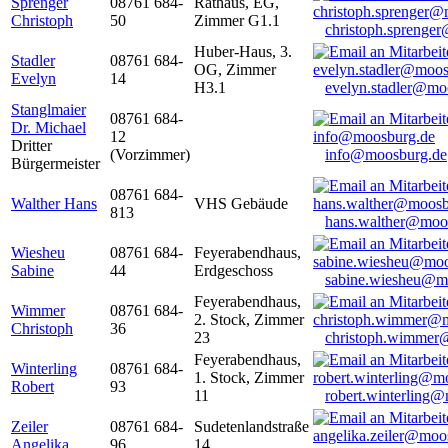
Sprenger
08761 684-
Rathaus, EG,
Christoph
50
Zimmer G1.1
christoph.sprenge
Huber-Haus, 3.
Stadler
08761 684-
OG, Zimmer
Evelyn
14
H3.1
evelyn.stadler@mo
Stanglmaier
08761 684-
Dr. Michael
12
Dritter
(Vorzimmer)
info@moosburg.de
Bürgermeister
08761 684-
Walther Hans
VHS Gebäude
813
hans.walther@moo
Wiesheu
08761 684-
Feyerabendhaus,
Sabine
44
Erdgeschoss
sabine.wiesheu@m
Feyerabendhaus,
Wimmer
08761 684-
2. Stock, Zimmer
Christoph
36
23
christoph.wimmer
Feyerabendhaus,
Winterling
08761 684-
1. Stock, Zimmer
Robert
93
11
robert.winterling
Zeiler
08761 684-
Sudetenlandstraße
Angelika
96
14