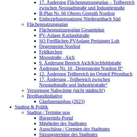
17. Änderung Flächennutzungsplan – Teilbereich
zwischen Neustadtstraße und Industriestraße
B-Plan Nr. 66 Oberes Gereuth Nordost
Einbeziehungssatzung Niederambach Süd
Flächennutzungsplan
Flächennutzungsplan Gesamtplan
PV-Anlage Kurlandstraße
SO Freiflächen PV­Anlage Preisinger Loh
Degernpoint Nordost
Feldkirchen
Moosstraße - Aich
9. Änderung Bereich Aich/Kirchfeldstraße
Änderung Nr. 16 „Degernpoint Nordost II“
12. Änderung Teilbereich im Ortsteil Pfrombach
17. Änderung „Teilbereich zwischen
Neustadtstraße und Industriestraße“
Versorgung Nahwärme (nicht städtisch!)
Breitbandinitiative
Glasfaserausbau (2023)
Stadtrat & Politik
Stadtrat / Termine usw
Bürgerinfo-Portal
Mitglieder des Stadtrates
Ausschüsse / Gremien des Stadtrates
Sitzungstermine des Stadtrates