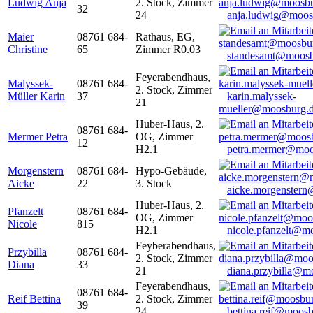
Ludwig Anja
2. Stock, Zimmer
32
24
anja.ludwig@moos
Maier
08761 684-
Rathaus, EG,
Christine
65
Zimmer R0.03
standesamt@moosb
Feyerabendhaus,
Malyssek-
08761 684-
2. Stock, Zimmer
Müller Karin
37
karin.malyssek-
21
mueller@moosburg.
Huber-Haus, 2.
08761 684-
Mermer Petra
OG, Zimmer
12
H2.1
petra.mermer@moo
Morgenstern
08761 684-
Hypo-Gebäude,
Aicke
22
3. Stock
aicke.morgenster
Huber-Haus, 2.
Pfanzelt
08761 684-
OG, Zimmer
Nicole
815
H2.1
nicole.pfanzelt@m
Feyberabendhaus,
Przybilla
08761 684-
2. Stock, Zimmer
Diana
33
21
diana.przybilla@m
Feyerabendhaus,
08761 684-
Reif Bettina
2. Stock, Zimmer
39
24
bettina.reif@moosb