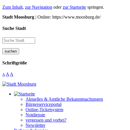
Zum Inhalt
,
zur Navigation
oder
zur Startseite
springen.
Stadt Moosburg
| Online: https://www.moosburg.de/
Suche Stadt
suchen
Schriftgröße
A
A
A
Aktuelles & Amtliche Bekanntmachungen
Bürgerserviceportal
Online-Ticketsystem
Notdienste
vergessen und vorbei?
Newsletter