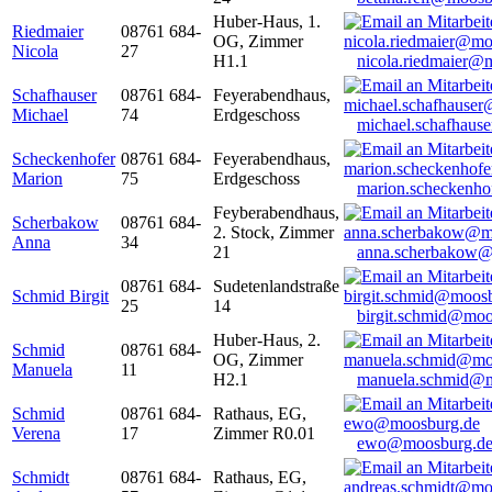
Huber-Haus, 1.
Riedmaier
08761 684-
OG, Zimmer
Nicola
27
H1.1
nicola.riedmaier@
Schafhauser
08761 684-
Feyerabendhaus,
Michael
74
Erdgeschoss
michael.schafhaus
Scheckenhofer
08761 684-
Feyerabendhaus,
Marion
75
Erdgeschoss
marion.scheckenh
Feyberabendhaus,
Scherbakow
08761 684-
2. Stock, Zimmer
Anna
34
21
anna.scherbakow@
08761 684-
Sudetenlandstraße
Schmid Birgit
25
14
birgit.schmid@moo
Huber-Haus, 2.
Schmid
08761 684-
OG, Zimmer
Manuela
11
H2.1
manuela.schmid@m
Schmid
08761 684-
Rathaus, EG,
Verena
17
Zimmer R0.01
ewo@moosburg.d
Schmidt
08761 684-
Rathaus, EG,