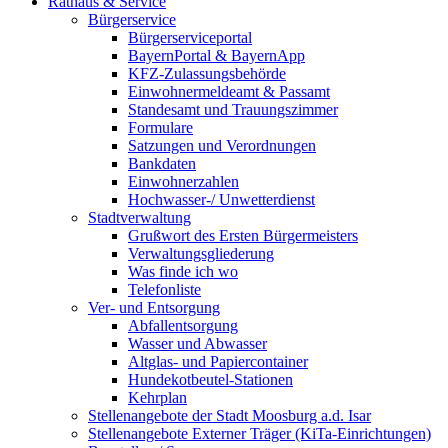
Rathaus & Service
Bürgerservice
Bürgerserviceportal
BayernPortal & BayernApp
KFZ-Zulassungsbehörde
Einwohnermeldeamt & Passamt
Standesamt und Trauungszimmer
Formulare
Satzungen und Verordnungen
Bankdaten
Einwohnerzahlen
Hochwasser-/ Unwetterdienst
Stadtverwaltung
Grußwort des Ersten Bürgermeisters
Verwaltungsgliederung
Was finde ich wo
Telefonliste
Ver- und Entsorgung
Abfallentsorgung
Wasser und Abwasser
Altglas- und Papiercontainer
Hundekotbeutel-Stationen
Kehrplan
Stellenangebote der Stadt Moosburg a.d. Isar
Stellenangebote Externer Träger (KiTa-Einrichtungen)