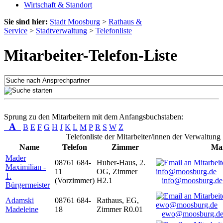
Wirtschaft & Standort
Sie sind hier:
Stadt Moosburg
>
Rathaus &
Service
>
Stadtverwaltung
>
Telefonliste
Mitarbeiter-Telefon-Liste
Sprung zu den Mitarbeitern mit dem Anfangsbuchstaben:
A
B
E
F
G
H
J
K
L
M
P
R
S
W
Z
Telefonliste der Mitarbeiter/innen der Verwaltung
Name
Telefon
Zimmer
Mai
Mader
08761 684-
Huber-Haus, 2.
Maximilian -
11
OG, Zimmer
1.
(Vorzimmer)
H2.1
info@moosburg.de
Bürgermeister
Adamski
08761 684-
Rathaus, EG,
Madeleine
18
Zimmer R0.01
ewo@moosburg.d