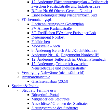
17. Änderung Flächennutzungsplan – Teilbereich
zwischen Neustadtstraße und Industriestraße
B-Plan Nr. 66 Oberes Gereuth Nordost
Einbeziehungssatzung Niederambach Süd
Flächennutzungsplan
Flächennutzungsplan Gesamtplan
PV-Anlage Kurlandstraße
SO Freiflächen PV­Anlage Preisinger Loh
Degernpoint Nordost
Feldkirchen
Moosstraße - Aich
9. Änderung Bereich Aich/Kirchfeldstraße
Änderung Nr. 16 „Degernpoint Nordost II“
12. Änderung Teilbereich im Ortsteil Pfrombach
17. Änderung „Teilbereich zwischen
Neustadtstraße und Industriestraße“
Versorgung Nahwärme (nicht städtisch!)
Breitbandinitiative
Glasfaserausbau (2023)
Stadtrat & Politik
Stadtrat / Termine usw
Bürgerinfo-Portal
Mitglieder des Stadtrates
Ausschüsse / Gremien des Stadtrates
Sitzungstermine des Stadtrates