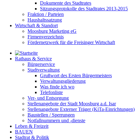
Dokumente des Stadtrates
Sitzungsprotokolle des Stadtrates 2013-2015
Fraktion / Parteien
Haushaltssatzung
Wirtschaft & Standort
Moosburg Marketing eG
Firmenverzeichnis
Fördernetzwerk für die Freisinger Wirtschaft
Rathaus & Service
Bürgerservice
Stadtverwaltung
Grußwort des Ersten Bürgermeisters
Verwaltungsgliederung
Was finde ich wo
Telefonliste
Ver- und Entsorgung
Stellenangebote der Stadt Moosburg a.d. Isar
Stellenangebote Externer Träger (KiTa-Einrichtungen)
Baustellen / Sperrungen
Notfallnummern und -dienste
Leben & Freizeit
BAUEN
Stadtrat & Politik