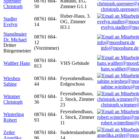
Sprenger
08761 684-
Rathaus, EG,
Christoph
50
Zimmer G1.1
christoph.sprenge
Huber-Haus, 3.
Stadler
08761 684-
OG, Zimmer
Evelyn
14
H3.1
evelyn.stadler@mo
Stanglmaier
08761 684-
Dr. Michael
12
Dritter
(Vorzimmer)
info@moosburg.de
Bürgermeister
08761 684-
Walther Hans
VHS Gebäude
813
hans.walther@moo
Wiesheu
08761 684-
Feyerabendhaus,
Sabine
44
Erdgeschoss
sabine.wiesheu@m
Feyerabendhaus,
Wimmer
08761 684-
2. Stock, Zimmer
Christoph
36
23
christoph.wimmer
Feyerabendhaus,
Winterling
08761 684-
1. Stock, Zimmer
Robert
93
11
robert.winterling
Zeiler
08761 684-
Sudetenlandstraße
Angelika
96
14