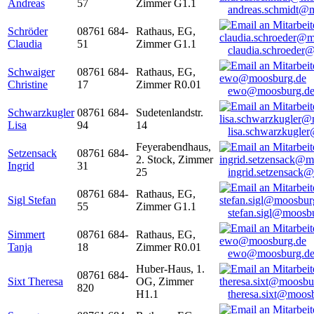
Andreas
57
Zimmer G1.1
andreas.schmidt@
Schröder
08761 684-
Rathaus, EG,
Claudia
51
Zimmer G1.1
claudia.schroeder
Schwaiger
08761 684-
Rathaus, EG,
Christine
17
Zimmer R0.01
ewo@moosburg.d
Schwarzkugler
08761 684-
Sudetenlandstr.
Lisa
94
14
lisa.schwarzkugle
Feyerabendhaus,
Setzensack
08761 684-
2. Stock, Zimmer
Ingrid
31
25
ingrid.setzensack
08761 684-
Rathaus, EG,
Sigl Stefan
55
Zimmer G1.1
stefan.sigl@moosb
Simmert
08761 684-
Rathaus, EG,
Tanja
18
Zimmer R0.01
ewo@moosburg.d
Huber-Haus, 1.
08761 684-
Sixt Theresa
OG, Zimmer
820
H1.1
theresa.sixt@moos