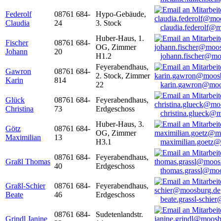
Federolf
08761 684-
Hypo-Gebäude,
Claudia
24
3. Stock
claudia.federolf@
Huber-Haus, 1.
Fischer
08761 684-
OG, Zimmer
Johann
20
H1.2
johann.fischer@mo
Feyerabendhaus,
Gawron
08761 684-
2. Stock, Zimmer
Karin
814
22
karin.gawron@moo
Glück
08761 684-
Feyerabendhaus,
Christina
73
Erdgeschoss
christina.glueck@
Huber-Haus, 3.
Götz
08761 684-
OG, Zimmer
Maximilian
13
H3.1
maximilian.goetz
08761 684-
Feyerabendhaus,
Graßl Thomas
40
Erdgeschoss
thomas.grassl@mo
Graßl-Schier
08761 684-
Feyerabendhaus,
Beate
46
Erdgeschoss
beate.grassl-schi
08761 684-
Sudetenlandstr.
Grindl Janine