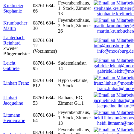
Feyerabendhaus,
Kreitmeier
08761 684-
1. Stock, Zimmer
Stephanie
66
13
stephanie.kreitme
Feyerabendhaus,
Krumbucher
08761 684-
2. Stock, Zimmer
Martin
30
26
martin.krumbuche
Lauterbach
08761 684-
Reinhard
12
Zweiter
(Vorzimmer)
info@moosburg.de
Bürgermeister
Leicht
08761 684-
Sudetenlandstr.
Gabriele
95
14
gabriele.leicht@m
08761 684-
Hypo-Gebäude,
Linhart Franz
812
3. Stock
franz.linhart@moo
Linhart
08761 684-
Rathaus, EG,
Jacqueline
53
Zimmer G1.1
jacqueline.linhart
Feyerabendhaus,
Littmann
08761 684-
1. Stock, Zimmer
Heidemarie
64
13
heidi.littmann@mo
Feyerabendhaus,
08761 684-