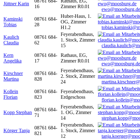
08761 684-
Rathaus, EG,
Jüttner Karin
16
Zimmer R0.01
ewo@moosburg.d
Huber-Haus, 1.
Kaminski
08761 684-
OG, Zimmer
Tobias
28
H1.2
tobias.kaminski@m
Feyerabendhaus,
Kaulich
08761 684-
1. Stock, Zimmer
Claudia
62
15
claudia.kaulich@m
Kern
08761 684-
Rathaus, EG,
Angelika
17
Zimmer R0.01
ewo@moosburg.d
Feyerabendhaus,
Kirschner
08761 684-
2. Stock, Zimmer
Martina
828
24
martina.kirschner
Kollein
08761 684-
Feyerabendhaus,
Florian
823
Erdgeschoss
florian.kollein@m
Feyerabendhaus,
08761 684-
Kopp Stephan
1. OG, Zimmer
71
14
stephan.kopp@moo
Feyerabendhaus,
08761 684-
Körger Tanja
1. Stock, Zimmer
821
12
tanja.koerger@moo