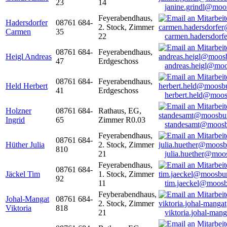
23
14
janine.grindl@moo
Feyerabendhaus,
Hadersdorfer
08761 684-
2. Stock, Zimmer
Carmen
35
22
carmen.hadersdor
08761 684-
Feyerabendhaus,
Heigl Andreas
47
Erdgeschoss
andreas.heigl@moo
08761 684-
Feyerabendhaus,
Held Herbert
41
Erdgeschoss
herbert.held@moos
Holzner
08761 684-
Rathaus, EG,
Ingrid
65
Zimmer R0.03
standesamt@moosb
Feyerabendhaus,
08761 684-
Hüther Julia
2. Stock, Zimmer
810
21
julia.huether@moo
Feyerabendhaus,
08761 684-
Jäckel Tim
1. Stock, Zimmer
92
11
tim.jaeckel@moosb
Feyberabendhaus,
Johal-Mangat
08761 684-
2. Stock, Zimmer
Viktoria
818
21
viktoria.johal-ma