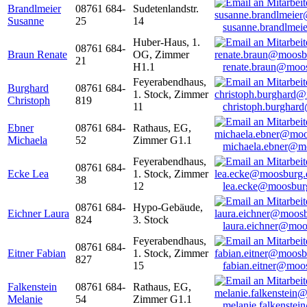
Brandlmeier
08761 684-
Sudetenlandstr.
Susanne
25
14
susanne.brandlme
Huber-Haus, 1.
08761 684-
Braun Renate
OG, Zimmer
21
H1.1
renate.braun@moo
Feyerabendhaus,
Burghard
08761 684-
1. Stock, Zimmer
Christoph
819
11
christoph.burghar
Ebner
08761 684-
Rathaus, EG,
Michaela
52
Zimmer G1.1
michaela.ebner@m
Feyerabendhaus,
08761 684-
Ecke Lea
1. Stock, Zimmer
38
12
lea.ecke@moosbur
08761 684-
Hypo-Gebäude,
Eichner Laura
824
3. Stock
laura.eichner@moo
Feyerabendhaus,
08761 684-
Eitner Fabian
1. Stock, Zimmer
827
15
fabian.eitner@moo
Falkenstein
08761 684-
Rathaus, EG,
Melanie
54
Zimmer G1.1
melanie.falkenste