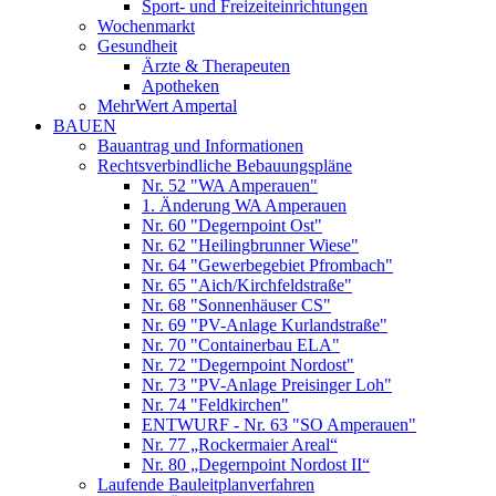
Sport- und Freizeiteinrichtungen
Wochenmarkt
Gesundheit
Ärzte & Therapeuten
Apotheken
MehrWert Ampertal
BAUEN
Bauantrag und Informationen
Rechtsverbindliche Bebauungspläne
Nr. 52 "WA Amperauen"
1. Änderung WA Amperauen
Nr. 60 "Degernpoint Ost"
Nr. 62 "Heilingbrunner Wiese"
Nr. 64 "Gewerbegebiet Pfrombach"
Nr. 65 "Aich/Kirchfeldstraße"
Nr. 68 "Sonnenhäuser CS"
Nr. 69 "PV-Anlage Kurlandstraße"
Nr. 70 "Containerbau ELA"
Nr. 72 "Degernpoint Nordost"
Nr. 73 "PV-Anlage Preisinger Loh"
Nr. 74 "Feldkirchen"
ENTWURF - Nr. 63 "SO Amperauen"
Nr. 77 „Rockermaier Areal“
Nr. 80 „Degernpoint Nordost II“
Laufende Bauleitplanverfahren