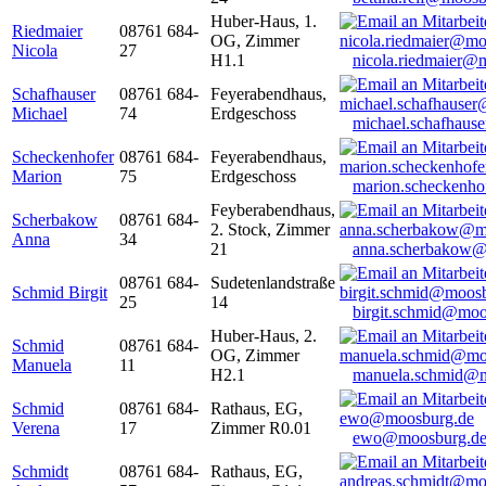
Huber-Haus, 1.
Riedmaier
08761 684-
OG, Zimmer
Nicola
27
H1.1
nicola.riedmaier@
Schafhauser
08761 684-
Feyerabendhaus,
Michael
74
Erdgeschoss
michael.schafhaus
Scheckenhofer
08761 684-
Feyerabendhaus,
Marion
75
Erdgeschoss
marion.scheckenh
Feyberabendhaus,
Scherbakow
08761 684-
2. Stock, Zimmer
Anna
34
21
anna.scherbakow@
08761 684-
Sudetenlandstraße
Schmid Birgit
25
14
birgit.schmid@moo
Huber-Haus, 2.
Schmid
08761 684-
OG, Zimmer
Manuela
11
H2.1
manuela.schmid@m
Schmid
08761 684-
Rathaus, EG,
Verena
17
Zimmer R0.01
ewo@moosburg.d
Schmidt
08761 684-
Rathaus, EG,