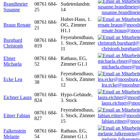
Brandlmeier
08761 684-
Sudetenlandstr.
Susanne
25
14
susanne.brandlme
Huber-Haus, 1.
08761 684-
Braun Renate
OG, Zimmer
21
H1.1
renate.braun@moo
Feyerabendhaus,
Burghard
08761 684-
1. Stock, Zimmer
Christoph
819
11
christoph.burghar
Ebner
08761 684-
Rathaus, EG,
Michaela
52
Zimmer G1.1
michaela.ebner@m
Feyerabendhaus,
08761 684-
Ecke Lea
1. Stock, Zimmer
38
12
lea.ecke@moosbur
08761 684-
Hypo-Gebäude,
Eichner Laura
824
3. Stock
laura.eichner@moo
Feyerabendhaus,
08761 684-
Eitner Fabian
1. Stock, Zimmer
827
15
fabian.eitner@moo
Falkenstein
08761 684-
Rathaus, EG,
Melanie
54
Zimmer G1.1
melanie.falkenste