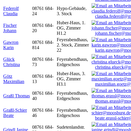
Federolf
08761 684-
Hypo-Gebäude,
Claudia
24
3. Stock
claudia.federolf@
Huber-Haus, 1.
Fischer
08761 684-
OG, Zimmer
Johann
20
H1.2
johann.fischer@mo
Feyerabendhaus,
Gawron
08761 684-
2. Stock, Zimmer
Karin
814
22
karin.gawron@moo
Glück
08761 684-
Feyerabendhaus,
Christina
73
Erdgeschoss
christina.glueck@
Huber-Haus, 3.
Götz
08761 684-
OG, Zimmer
Maximilian
13
H3.1
maximilian.goetz
08761 684-
Feyerabendhaus,
Graßl Thomas
40
Erdgeschoss
thomas.grassl@mo
Graßl-Schier
08761 684-
Feyerabendhaus,
Beate
46
Erdgeschoss
beate.grassl-schi
08761 684-
Sudetenlandstr.
Grindl Janine