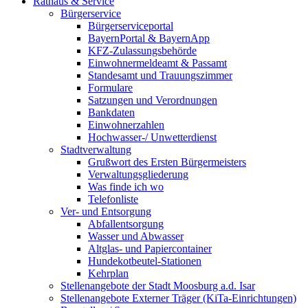
Rathaus & Service
Bürgerservice
Bürgerserviceportal
BayernPortal & BayernApp
KFZ-Zulassungsbehörde
Einwohnermeldeamt & Passamt
Standesamt und Trauungszimmer
Formulare
Satzungen und Verordnungen
Bankdaten
Einwohnerzahlen
Hochwasser-/ Unwetterdienst
Stadtverwaltung
Grußwort des Ersten Bürgermeisters
Verwaltungsgliederung
Was finde ich wo
Telefonliste
Ver- und Entsorgung
Abfallentsorgung
Wasser und Abwasser
Altglas- und Papiercontainer
Hundekotbeutel-Stationen
Kehrplan
Stellenangebote der Stadt Moosburg a.d. Isar
Stellenangebote Externer Träger (KiTa-Einrichtungen)