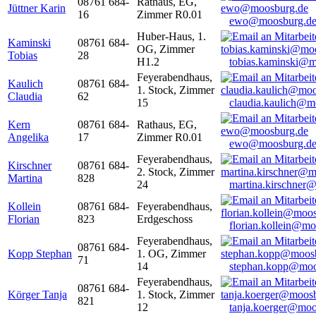
08761 684-
Rathaus, EG,
Jüttner Karin
16
Zimmer R0.01
ewo@moosburg.d
Huber-Haus, 1.
Kaminski
08761 684-
OG, Zimmer
Tobias
28
H1.2
tobias.kaminski@m
Feyerabendhaus,
Kaulich
08761 684-
1. Stock, Zimmer
Claudia
62
15
claudia.kaulich@m
Kern
08761 684-
Rathaus, EG,
Angelika
17
Zimmer R0.01
ewo@moosburg.d
Feyerabendhaus,
Kirschner
08761 684-
2. Stock, Zimmer
Martina
828
24
martina.kirschner
Kollein
08761 684-
Feyerabendhaus,
Florian
823
Erdgeschoss
florian.kollein@m
Feyerabendhaus,
08761 684-
Kopp Stephan
1. OG, Zimmer
71
14
stephan.kopp@moo
Feyerabendhaus,
08761 684-
Körger Tanja
1. Stock, Zimmer
821
12
tanja.koerger@moo