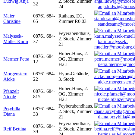
Ludwig Anja
2. Stock, Zimmer
32
24
anja.ludwig@moos
Maier
08761 684-
Rathaus, EG,
Christine
65
Zimmer R0.03
standesamt@moosb
Feyerabendhaus,
Malyssek-
08761 684-
2. Stock, Zimmer
Müller Karin
37
karin.malyssek-
21
mueller@moosburg.
Huber-Haus, 2.
08761 684-
Mermer Petra
OG, Zimmer
12
H2.1
petra.mermer@moo
Morgenstern
08761 684-
Hypo-Gebäude,
Aicke
22
3. Stock
aicke.morgenster
Huber-Haus, 2.
Pfanzelt
08761 684-
OG, Zimmer
Nicole
815
H2.1
nicole.pfanzelt@m
Feyberabendhaus,
Przybilla
08761 684-
2. Stock, Zimmer
Diana
33
21
diana.przybilla@m
Feyerabendhaus,
08761 684-
Reif Bettina
2. Stock, Zimmer
39
24
bettina.reif@moosb