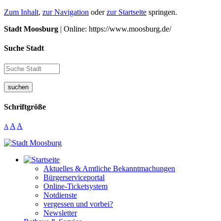
Zum Inhalt
,
zur Navigation
oder
zur Startseite
springen.
Stadt Moosburg
| Online: https://www.moosburg.de/
Suche Stadt
suchen
Schriftgröße
A
A
A
Aktuelles & Amtliche Bekanntmachungen
Bürgerserviceportal
Online-Ticketsystem
Notdienste
vergessen und vorbei?
Newsletter