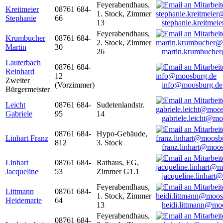
Feyerabendhaus,
Kreitmeier
08761 684-
1. Stock, Zimmer
Stephanie
66
13
stephanie.kreitme
Feyerabendhaus,
Krumbucher
08761 684-
2. Stock, Zimmer
Martin
30
26
martin.krumbuche
Lauterbach
08761 684-
Reinhard
12
Zweiter
(Vorzimmer)
info@moosburg.de
Bürgermeister
Leicht
08761 684-
Sudetenlandstr.
Gabriele
95
14
gabriele.leicht@m
08761 684-
Hypo-Gebäude,
Linhart Franz
812
3. Stock
franz.linhart@moo
Linhart
08761 684-
Rathaus, EG,
Jacqueline
53
Zimmer G1.1
jacqueline.linhart
Feyerabendhaus,
Littmann
08761 684-
1. Stock, Zimmer
Heidemarie
64
13
heidi.littmann@mo
Feyerabendhaus,
08761 684-