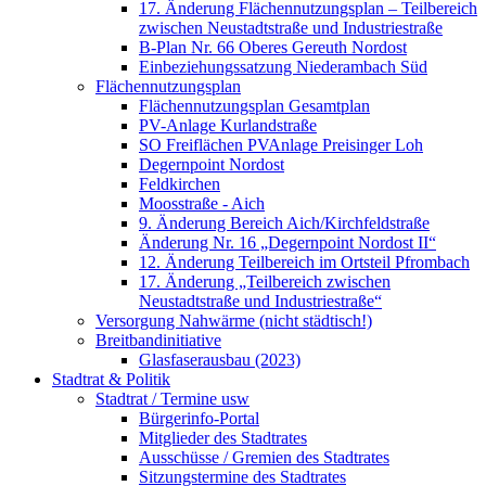
17. Änderung Flächennutzungsplan – Teilbereich
zwischen Neustadtstraße und Industriestraße
B-Plan Nr. 66 Oberes Gereuth Nordost
Einbeziehungssatzung Niederambach Süd
Flächennutzungsplan
Flächennutzungsplan Gesamtplan
PV-Anlage Kurlandstraße
SO Freiflächen PV­Anlage Preisinger Loh
Degernpoint Nordost
Feldkirchen
Moosstraße - Aich
9. Änderung Bereich Aich/Kirchfeldstraße
Änderung Nr. 16 „Degernpoint Nordost II“
12. Änderung Teilbereich im Ortsteil Pfrombach
17. Änderung „Teilbereich zwischen
Neustadtstraße und Industriestraße“
Versorgung Nahwärme (nicht städtisch!)
Breitbandinitiative
Glasfaserausbau (2023)
Stadtrat & Politik
Stadtrat / Termine usw
Bürgerinfo-Portal
Mitglieder des Stadtrates
Ausschüsse / Gremien des Stadtrates
Sitzungstermine des Stadtrates