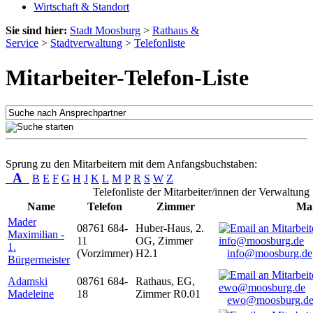
Wirtschaft & Standort
Sie sind hier:
Stadt Moosburg
>
Rathaus &
Service
>
Stadtverwaltung
>
Telefonliste
Mitarbeiter-Telefon-Liste
Sprung zu den Mitarbeitern mit dem Anfangsbuchstaben:
A
B
E
F
G
H
J
K
L
M
P
R
S
W
Z
Telefonliste der Mitarbeiter/innen der Verwaltung
Name
Telefon
Zimmer
Mai
Mader
08761 684-
Huber-Haus, 2.
Maximilian -
11
OG, Zimmer
1.
(Vorzimmer)
H2.1
info@moosburg.de
Bürgermeister
Adamski
08761 684-
Rathaus, EG,
Madeleine
18
Zimmer R0.01
ewo@moosburg.d