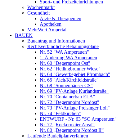
Sport- und Freizeiteinrichtungen
Wochenmarkt
Gesundheit
Ärzte & Therapeuten
Apotheken
MehrWert Ampertal
BAUEN
Bauantrag und Informationen
Rechtsverbindliche Bebauungspläne
Nr. 52 "WA Amperauen"
1. Änderung WA Amperauen
Nr. 60 "Degernpoint Ost"
Nr. 62 "Heilingbrunner Wiese"
Nr. 64 "Gewerbegebiet Pfrombach"
Nr. 65 "Aich/Kirchfeldstraße"
Nr. 68 "Sonnenhäuser CS"
Nr. 69 "PV-Anlage Kurlandstraße"
Nr. 70 "Containerbau ELA"
Nr. 72 "Degernpoint Nordost"
Nr. 73 "PV-Anlage Preisinger Loh"
Nr. 74 "Feldkirchen"
ENTWURF - Nr. 63 "SO Amperauen"
Nr. 77 „Rockermaier Areal“
Nr. 80 „Degernpoint Nordost II“
Laufende Bauleitplanverfahren