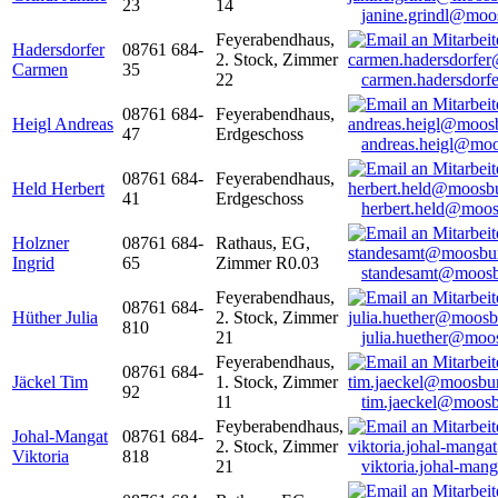
23
14
janine.grindl@moo
Feyerabendhaus,
Hadersdorfer
08761 684-
2. Stock, Zimmer
Carmen
35
22
carmen.hadersdor
08761 684-
Feyerabendhaus,
Heigl Andreas
47
Erdgeschoss
andreas.heigl@moo
08761 684-
Feyerabendhaus,
Held Herbert
41
Erdgeschoss
herbert.held@moos
Holzner
08761 684-
Rathaus, EG,
Ingrid
65
Zimmer R0.03
standesamt@moosb
Feyerabendhaus,
08761 684-
Hüther Julia
2. Stock, Zimmer
810
21
julia.huether@moo
Feyerabendhaus,
08761 684-
Jäckel Tim
1. Stock, Zimmer
92
11
tim.jaeckel@moosb
Feyberabendhaus,
Johal-Mangat
08761 684-
2. Stock, Zimmer
Viktoria
818
21
viktoria.johal-ma