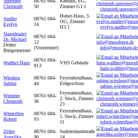
Sprenger
08761 684-
Rathaus, EG,
Christoph
50
Zimmer G1.1
christoph.sprenge
Huber-Haus, 3.
Stadler
08761 684-
OG, Zimmer
Evelyn
14
H3.1
evelyn.stadler@mo
Stanglmaier
08761 684-
Dr. Michael
12
Dritter
(Vorzimmer)
info@moosburg.de
Bürgermeister
08761 684-
Walther Hans
VHS Gebäude
813
hans.walther@moo
Wiesheu
08761 684-
Feyerabendhaus,
Sabine
44
Erdgeschoss
sabine.wiesheu@m
Feyerabendhaus,
Wimmer
08761 684-
2. Stock, Zimmer
Christoph
36
23
christoph.wimmer
Feyerabendhaus,
Winterling
08761 684-
1. Stock, Zimmer
Robert
93
11
robert.winterling
Zeiler
08761 684-
Sudetenlandstraße
Angelika
96
14