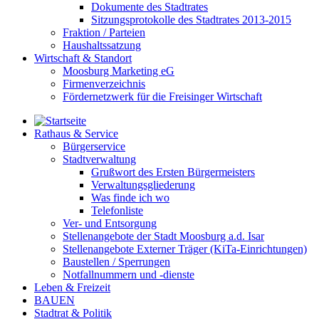
Dokumente des Stadtrates
Sitzungsprotokolle des Stadtrates 2013-2015
Fraktion / Parteien
Haushaltssatzung
Wirtschaft & Standort
Moosburg Marketing eG
Firmenverzeichnis
Fördernetzwerk für die Freisinger Wirtschaft
Rathaus & Service
Bürgerservice
Stadtverwaltung
Grußwort des Ersten Bürgermeisters
Verwaltungsgliederung
Was finde ich wo
Telefonliste
Ver- und Entsorgung
Stellenangebote der Stadt Moosburg a.d. Isar
Stellenangebote Externer Träger (KiTa-Einrichtungen)
Baustellen / Sperrungen
Notfallnummern und -dienste
Leben & Freizeit
BAUEN
Stadtrat & Politik