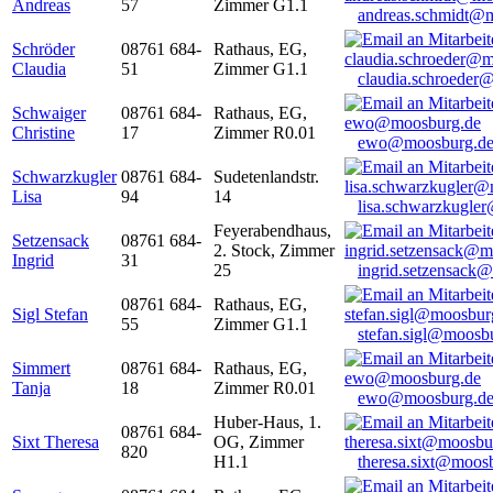
Andreas
57
Zimmer G1.1
andreas.schmidt@
Schröder
08761 684-
Rathaus, EG,
Claudia
51
Zimmer G1.1
claudia.schroeder
Schwaiger
08761 684-
Rathaus, EG,
Christine
17
Zimmer R0.01
ewo@moosburg.d
Schwarzkugler
08761 684-
Sudetenlandstr.
Lisa
94
14
lisa.schwarzkugle
Feyerabendhaus,
Setzensack
08761 684-
2. Stock, Zimmer
Ingrid
31
25
ingrid.setzensack
08761 684-
Rathaus, EG,
Sigl Stefan
55
Zimmer G1.1
stefan.sigl@moosb
Simmert
08761 684-
Rathaus, EG,
Tanja
18
Zimmer R0.01
ewo@moosburg.d
Huber-Haus, 1.
08761 684-
Sixt Theresa
OG, Zimmer
820
H1.1
theresa.sixt@moos