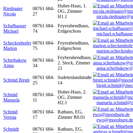
Huber-Haus, 1.
Riedmaier
08761 684-
OG, Zimmer
Nicola
27
H1.1
nicola.riedmaier@
Schafhauser
08761 684-
Feyerabendhaus,
Michael
74
Erdgeschoss
michael.schafhaus
Scheckenhofer
08761 684-
Feyerabendhaus,
Marion
75
Erdgeschoss
marion.scheckenh
Feyberabendhaus,
Scherbakow
08761 684-
2. Stock, Zimmer
Anna
34
21
anna.scherbakow@
08761 684-
Sudetenlandstraße
Schmid Birgit
25
14
birgit.schmid@moo
Huber-Haus, 2.
Schmid
08761 684-
OG, Zimmer
Manuela
11
H2.1
manuela.schmid@m
Schmid
08761 684-
Rathaus, EG,
Verena
17
Zimmer R0.01
ewo@moosburg.d
Schmidt
08761 684-
Rathaus, EG,