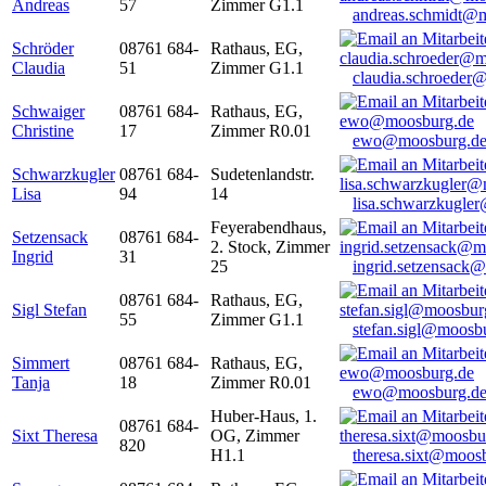
Andreas
57
Zimmer G1.1
andreas.schmidt@
Schröder
08761 684-
Rathaus, EG,
Claudia
51
Zimmer G1.1
claudia.schroeder
Schwaiger
08761 684-
Rathaus, EG,
Christine
17
Zimmer R0.01
ewo@moosburg.d
Schwarzkugler
08761 684-
Sudetenlandstr.
Lisa
94
14
lisa.schwarzkugle
Feyerabendhaus,
Setzensack
08761 684-
2. Stock, Zimmer
Ingrid
31
25
ingrid.setzensack
08761 684-
Rathaus, EG,
Sigl Stefan
55
Zimmer G1.1
stefan.sigl@moosb
Simmert
08761 684-
Rathaus, EG,
Tanja
18
Zimmer R0.01
ewo@moosburg.d
Huber-Haus, 1.
08761 684-
Sixt Theresa
OG, Zimmer
820
H1.1
theresa.sixt@moos