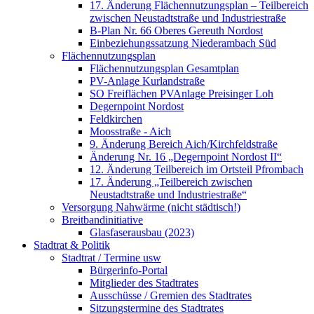
17. Änderung Flächennutzungsplan – Teilbereich
zwischen Neustadtstraße und Industriestraße
B-Plan Nr. 66 Oberes Gereuth Nordost
Einbeziehungssatzung Niederambach Süd
Flächennutzungsplan
Flächennutzungsplan Gesamtplan
PV-Anlage Kurlandstraße
SO Freiflächen PV­Anlage Preisinger Loh
Degernpoint Nordost
Feldkirchen
Moosstraße - Aich
9. Änderung Bereich Aich/Kirchfeldstraße
Änderung Nr. 16 „Degernpoint Nordost II“
12. Änderung Teilbereich im Ortsteil Pfrombach
17. Änderung „Teilbereich zwischen
Neustadtstraße und Industriestraße“
Versorgung Nahwärme (nicht städtisch!)
Breitbandinitiative
Glasfaserausbau (2023)
Stadtrat & Politik
Stadtrat / Termine usw
Bürgerinfo-Portal
Mitglieder des Stadtrates
Ausschüsse / Gremien des Stadtrates
Sitzungstermine des Stadtrates