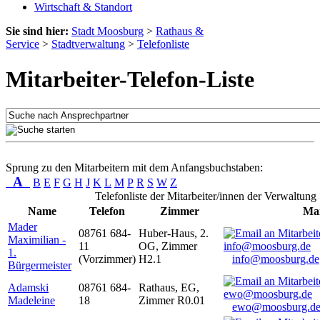
Wirtschaft & Standort
Sie sind hier:
Stadt Moosburg
>
Rathaus &
Service
>
Stadtverwaltung
>
Telefonliste
Mitarbeiter-Telefon-Liste
Sprung zu den Mitarbeitern mit dem Anfangsbuchstaben:
A
B
E
F
G
H
J
K
L
M
P
R
S
W
Z
Telefonliste der Mitarbeiter/innen der Verwaltung
Name
Telefon
Zimmer
Mai
Mader
08761 684-
Huber-Haus, 2.
Maximilian -
11
OG, Zimmer
1.
(Vorzimmer)
H2.1
info@moosburg.de
Bürgermeister
Adamski
08761 684-
Rathaus, EG,
Madeleine
18
Zimmer R0.01
ewo@moosburg.d