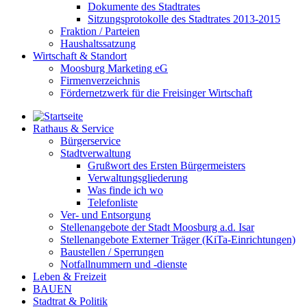
Dokumente des Stadtrates
Sitzungsprotokolle des Stadtrates 2013-2015
Fraktion / Parteien
Haushaltssatzung
Wirtschaft & Standort
Moosburg Marketing eG
Firmenverzeichnis
Fördernetzwerk für die Freisinger Wirtschaft
Rathaus & Service
Bürgerservice
Stadtverwaltung
Grußwort des Ersten Bürgermeisters
Verwaltungsgliederung
Was finde ich wo
Telefonliste
Ver- und Entsorgung
Stellenangebote der Stadt Moosburg a.d. Isar
Stellenangebote Externer Träger (KiTa-Einrichtungen)
Baustellen / Sperrungen
Notfallnummern und -dienste
Leben & Freizeit
BAUEN
Stadtrat & Politik