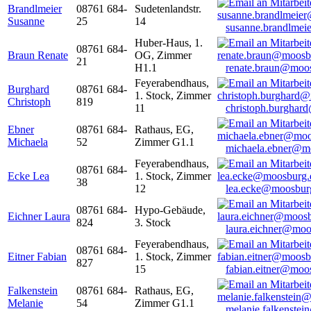
Brandlmeier
08761 684-
Sudetenlandstr.
Susanne
25
14
susanne.brandlme
Huber-Haus, 1.
08761 684-
Braun Renate
OG, Zimmer
21
H1.1
renate.braun@moo
Feyerabendhaus,
Burghard
08761 684-
1. Stock, Zimmer
Christoph
819
11
christoph.burghar
Ebner
08761 684-
Rathaus, EG,
Michaela
52
Zimmer G1.1
michaela.ebner@m
Feyerabendhaus,
08761 684-
Ecke Lea
1. Stock, Zimmer
38
12
lea.ecke@moosbur
08761 684-
Hypo-Gebäude,
Eichner Laura
824
3. Stock
laura.eichner@moo
Feyerabendhaus,
08761 684-
Eitner Fabian
1. Stock, Zimmer
827
15
fabian.eitner@moo
Falkenstein
08761 684-
Rathaus, EG,
Melanie
54
Zimmer G1.1
melanie.falkenste