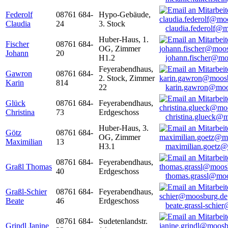
Federolf
08761 684-
Hypo-Gebäude,
Claudia
24
3. Stock
claudia.federolf@
Huber-Haus, 1.
Fischer
08761 684-
OG, Zimmer
Johann
20
H1.2
johann.fischer@mo
Feyerabendhaus,
Gawron
08761 684-
2. Stock, Zimmer
Karin
814
22
karin.gawron@moo
Glück
08761 684-
Feyerabendhaus,
Christina
73
Erdgeschoss
christina.glueck@
Huber-Haus, 3.
Götz
08761 684-
OG, Zimmer
Maximilian
13
H3.1
maximilian.goetz
08761 684-
Feyerabendhaus,
Graßl Thomas
40
Erdgeschoss
thomas.grassl@mo
Graßl-Schier
08761 684-
Feyerabendhaus,
Beate
46
Erdgeschoss
beate.grassl-schi
08761 684-
Sudetenlandstr.
Grindl Janine