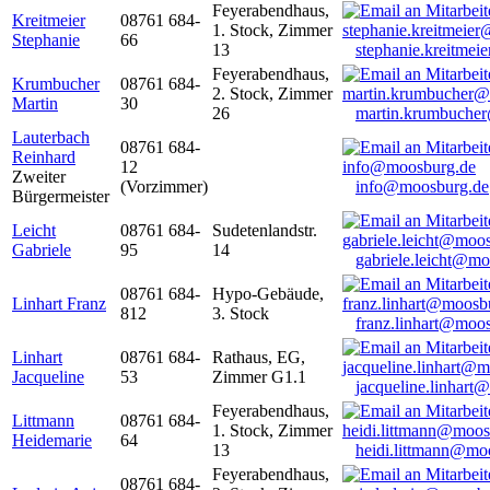
Feyerabendhaus,
Kreitmeier
08761 684-
1. Stock, Zimmer
Stephanie
66
13
stephanie.kreitme
Feyerabendhaus,
Krumbucher
08761 684-
2. Stock, Zimmer
Martin
30
26
martin.krumbuche
Lauterbach
08761 684-
Reinhard
12
Zweiter
(Vorzimmer)
info@moosburg.de
Bürgermeister
Leicht
08761 684-
Sudetenlandstr.
Gabriele
95
14
gabriele.leicht@m
08761 684-
Hypo-Gebäude,
Linhart Franz
812
3. Stock
franz.linhart@moo
Linhart
08761 684-
Rathaus, EG,
Jacqueline
53
Zimmer G1.1
jacqueline.linhart
Feyerabendhaus,
Littmann
08761 684-
1. Stock, Zimmer
Heidemarie
64
13
heidi.littmann@mo
Feyerabendhaus,
08761 684-