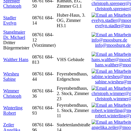
Sprenger
08761 684-
Rathaus, EG,
Christoph
50
Zimmer G1.1
christoph.sprenge
Huber-Haus, 3.
Stadler
08761 684-
OG, Zimmer
Evelyn
14
H3.1
evelyn.stadler@mo
Stanglmaier
08761 684-
Dr. Michael
12
Dritter
(Vorzimmer)
info@moosburg.de
Bürgermeister
08761 684-
Walther Hans
VHS Gebäude
813
hans.walther@moo
Wiesheu
08761 684-
Feyerabendhaus,
Sabine
44
Erdgeschoss
sabine.wiesheu@m
Feyerabendhaus,
Wimmer
08761 684-
2. Stock, Zimmer
Christoph
36
23
christoph.wimmer
Feyerabendhaus,
Winterling
08761 684-
1. Stock, Zimmer
Robert
93
11
robert.winterling
Zeiler
08761 684-
Sudetenlandstraße
Angelika
96
14