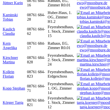
08761 684-
Rathaus, EG,
Jüttner Karin
16
Zimmer R0.01
ewo@moosburg.d
Huber-Haus, 1.
Kaminski
08761 684-
OG, Zimmer
Tobias
28
H1.2
tobias.kaminski@m
Feyerabendhaus,
Kaulich
08761 684-
1. Stock, Zimmer
Claudia
62
15
claudia.kaulich@m
Kern
08761 684-
Rathaus, EG,
Angelika
17
Zimmer R0.01
ewo@moosburg.d
Feyerabendhaus,
Kirschner
08761 684-
2. Stock, Zimmer
Martina
828
24
martina.kirschner
Kollein
08761 684-
Feyerabendhaus,
Florian
823
Erdgeschoss
florian.kollein@m
Feyerabendhaus,
08761 684-
Kopp Stephan
1. OG, Zimmer
71
14
stephan.kopp@moo
Feyerabendhaus,
08761 684-
Körger Tanja
1. Stock, Zimmer
821
12
tanja.koerger@moo