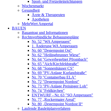
Sport- und Freizeiteinrichtungen
Wochenmarkt
Gesundheit
Ärzte & Therapeuten
Apotheken
MehrWert Ampertal
BAUEN
Bauantrag und Informationen
Rechtsverbindliche Bebauungspläne
Nr. 52 "WA Amperauen"
1. Änderung WA Amperauen
Nr. 60 "Degernpoint Ost"
Nr. 62 "Heilingbrunner Wiese"
Nr. 64 "Gewerbegebiet Pfrombach"
Nr. 65 "Aich/Kirchfeldstraße"
Nr. 68 "Sonnenhäuser CS"
Nr. 69 "PV-Anlage Kurlandstraße"
Nr. 70 "Containerbau ELA"
Nr. 72 "Degernpoint Nordost"
Nr. 73 "PV-Anlage Preisinger Loh"
Nr. 74 "Feldkirchen"
ENTWURF - Nr. 63 "SO Amperauen"
Nr. 77 „Rockermaier Areal“
Nr. 80 „Degernpoint Nordost II“
Laufende Bauleitplanverfahren