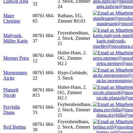
Ludwig Anja
2. Stock, Zimmer
32
24
anja.ludwig@moos
Maier
08761 684-
Rathaus, EG,
Christine
65
Zimmer R0.03
standesamt@moosb
Feyerabendhaus,
Malyssek-
08761 684-
2. Stock, Zimmer
Müller Karin
37
karin.malyssek-
21
mueller@moosburg.
Huber-Haus, 2.
08761 684-
Mermer Petra
OG, Zimmer
12
H2.1
petra.mermer@moo
Morgenstern
08761 684-
Hypo-Gebäude,
Aicke
22
3. Stock
aicke.morgenster
Huber-Haus, 2.
Pfanzelt
08761 684-
OG, Zimmer
Nicole
815
H2.1
nicole.pfanzelt@m
Feyberabendhaus,
Przybilla
08761 684-
2. Stock, Zimmer
Diana
33
21
diana.przybilla@m
Feyerabendhaus,
08761 684-
Reif Bettina
2. Stock, Zimmer
39
24
bettina.reif@moosb