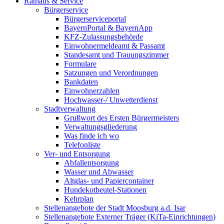
Rathaus & Service
Bürgerservice
Bürgerserviceportal
BayernPortal & BayernApp
KFZ-Zulassungsbehörde
Einwohnermeldeamt & Passamt
Standesamt und Trauungszimmer
Formulare
Satzungen und Verordnungen
Bankdaten
Einwohnerzahlen
Hochwasser-/ Unwetterdienst
Stadtverwaltung
Grußwort des Ersten Bürgermeisters
Verwaltungsgliederung
Was finde ich wo
Telefonliste
Ver- und Entsorgung
Abfallentsorgung
Wasser und Abwasser
Altglas- und Papiercontainer
Hundekotbeutel-Stationen
Kehrplan
Stellenangebote der Stadt Moosburg a.d. Isar
Stellenangebote Externer Träger (KiTa-Einrichtungen)