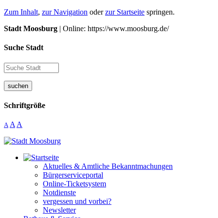
Zum Inhalt
,
zur Navigation
oder
zur Startseite
springen.
Stadt Moosburg
| Online: https://www.moosburg.de/
Suche Stadt
suchen
Schriftgröße
A
A
A
Aktuelles & Amtliche Bekanntmachungen
Bürgerserviceportal
Online-Ticketsystem
Notdienste
vergessen und vorbei?
Newsletter