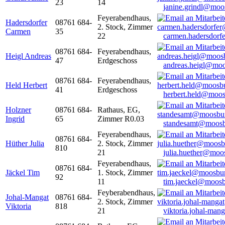
23
14
janine.grindl@moo
Feyerabendhaus,
Hadersdorfer
08761 684-
2. Stock, Zimmer
Carmen
35
22
carmen.hadersdor
08761 684-
Feyerabendhaus,
Heigl Andreas
47
Erdgeschoss
andreas.heigl@moo
08761 684-
Feyerabendhaus,
Held Herbert
41
Erdgeschoss
herbert.held@moos
Holzner
08761 684-
Rathaus, EG,
Ingrid
65
Zimmer R0.03
standesamt@moosb
Feyerabendhaus,
08761 684-
Hüther Julia
2. Stock, Zimmer
810
21
julia.huether@moo
Feyerabendhaus,
08761 684-
Jäckel Tim
1. Stock, Zimmer
92
11
tim.jaeckel@moosb
Feyberabendhaus,
Johal-Mangat
08761 684-
2. Stock, Zimmer
Viktoria
818
21
viktoria.johal-ma