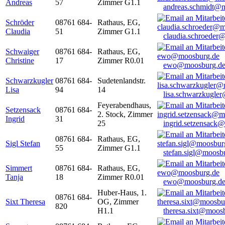
Andreas
57
Zimmer G1.1
andreas.schmidt@
Schröder
08761 684-
Rathaus, EG,
Claudia
51
Zimmer G1.1
claudia.schroeder
Schwaiger
08761 684-
Rathaus, EG,
Christine
17
Zimmer R0.01
ewo@moosburg.d
Schwarzkugler
08761 684-
Sudetenlandstr.
Lisa
94
14
lisa.schwarzkugle
Feyerabendhaus,
Setzensack
08761 684-
2. Stock, Zimmer
Ingrid
31
25
ingrid.setzensack
08761 684-
Rathaus, EG,
Sigl Stefan
55
Zimmer G1.1
stefan.sigl@moosb
Simmert
08761 684-
Rathaus, EG,
Tanja
18
Zimmer R0.01
ewo@moosburg.d
Huber-Haus, 1.
08761 684-
Sixt Theresa
OG, Zimmer
820
H1.1
theresa.sixt@moos