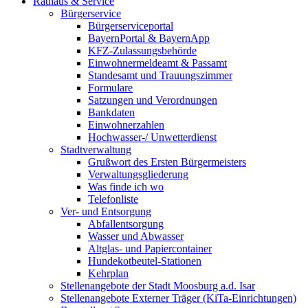
Rathaus & Service
Bürgerservice
Bürgerserviceportal
BayernPortal & BayernApp
KFZ-Zulassungsbehörde
Einwohnermeldeamt & Passamt
Standesamt und Trauungszimmer
Formulare
Satzungen und Verordnungen
Bankdaten
Einwohnerzahlen
Hochwasser-/ Unwetterdienst
Stadtverwaltung
Grußwort des Ersten Bürgermeisters
Verwaltungsgliederung
Was finde ich wo
Telefonliste
Ver- und Entsorgung
Abfallentsorgung
Wasser und Abwasser
Altglas- und Papiercontainer
Hundekotbeutel-Stationen
Kehrplan
Stellenangebote der Stadt Moosburg a.d. Isar
Stellenangebote Externer Träger (KiTa-Einrichtungen)