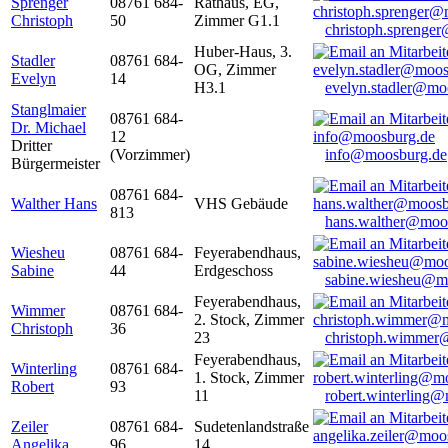
Sprenger
08761 684-
Rathaus, EG,
Christoph
50
Zimmer G1.1
christoph.sprenge
Huber-Haus, 3.
Stadler
08761 684-
OG, Zimmer
Evelyn
14
H3.1
evelyn.stadler@mo
Stanglmaier
08761 684-
Dr. Michael
12
Dritter
(Vorzimmer)
info@moosburg.de
Bürgermeister
08761 684-
Walther Hans
VHS Gebäude
813
hans.walther@moo
Wiesheu
08761 684-
Feyerabendhaus,
Sabine
44
Erdgeschoss
sabine.wiesheu@m
Feyerabendhaus,
Wimmer
08761 684-
2. Stock, Zimmer
Christoph
36
23
christoph.wimmer
Feyerabendhaus,
Winterling
08761 684-
1. Stock, Zimmer
Robert
93
11
robert.winterling
Zeiler
08761 684-
Sudetenlandstraße
Angelika
96
14