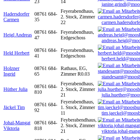
23
14
janine.grindl@moo
Feyerabendhaus,
Hadersdorfer
08761 684-
2. Stock, Zimmer
Carmen
35
22
carmen.hadersdor
08761 684-
Feyerabendhaus,
Heigl Andreas
47
Erdgeschoss
andreas.heigl@moo
08761 684-
Feyerabendhaus,
Held Herbert
41
Erdgeschoss
herbert.held@moos
Holzner
08761 684-
Rathaus, EG,
Ingrid
65
Zimmer R0.03
standesamt@moosb
Feyerabendhaus,
08761 684-
Hüther Julia
2. Stock, Zimmer
810
21
julia.huether@moo
Feyerabendhaus,
08761 684-
Jäckel Tim
1. Stock, Zimmer
92
11
tim.jaeckel@moosb
Feyberabendhaus,
Johal-Mangat
08761 684-
2. Stock, Zimmer
Viktoria
818
21
viktoria.johal-ma