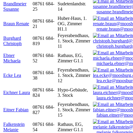
Brandlmeier
08761 684-
Sudetenlandstr.
Susanne
25
14
susanne.brandlme
Huber-Haus, 1.
08761 684-
Braun Renate
OG, Zimmer
21
H1.1
renate.braun@moo
Feyerabendhaus,
Burghard
08761 684-
1. Stock, Zimmer
Christoph
819
11
christoph.burghar
Ebner
08761 684-
Rathaus, EG,
Michaela
52
Zimmer G1.1
michaela.ebner@m
Feyerabendhaus,
08761 684-
Ecke Lea
1. Stock, Zimmer
38
12
lea.ecke@moosbur
08761 684-
Hypo-Gebäude,
Eichner Laura
824
3. Stock
laura.eichner@moo
Feyerabendhaus,
08761 684-
Eitner Fabian
1. Stock, Zimmer
827
15
fabian.eitner@moo
Falkenstein
08761 684-
Rathaus, EG,
Melanie
54
Zimmer G1.1
melanie.falkenste