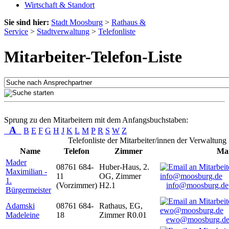
Wirtschaft & Standort
Sie sind hier:
Stadt Moosburg
>
Rathaus &
Service
>
Stadtverwaltung
>
Telefonliste
Mitarbeiter-Telefon-Liste
Sprung zu den Mitarbeitern mit dem Anfangsbuchstaben:
A
B
E
F
G
H
J
K
L
M
P
R
S
W
Z
Telefonliste der Mitarbeiter/innen der Verwaltung
Name
Telefon
Zimmer
Mai
Mader
08761 684-
Huber-Haus, 2.
Maximilian -
11
OG, Zimmer
1.
(Vorzimmer)
H2.1
info@moosburg.de
Bürgermeister
Adamski
08761 684-
Rathaus, EG,
Madeleine
18
Zimmer R0.01
ewo@moosburg.d