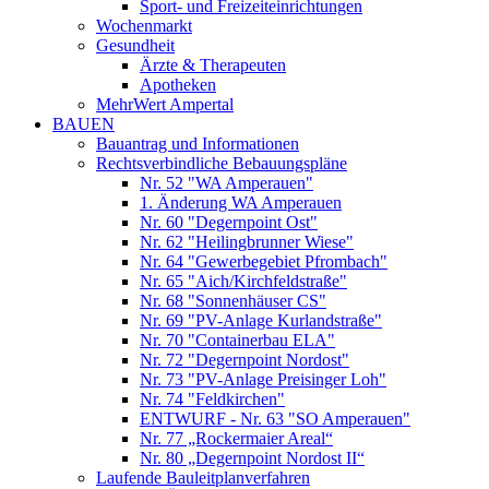
Sport- und Freizeiteinrichtungen
Wochenmarkt
Gesundheit
Ärzte & Therapeuten
Apotheken
MehrWert Ampertal
BAUEN
Bauantrag und Informationen
Rechtsverbindliche Bebauungspläne
Nr. 52 "WA Amperauen"
1. Änderung WA Amperauen
Nr. 60 "Degernpoint Ost"
Nr. 62 "Heilingbrunner Wiese"
Nr. 64 "Gewerbegebiet Pfrombach"
Nr. 65 "Aich/Kirchfeldstraße"
Nr. 68 "Sonnenhäuser CS"
Nr. 69 "PV-Anlage Kurlandstraße"
Nr. 70 "Containerbau ELA"
Nr. 72 "Degernpoint Nordost"
Nr. 73 "PV-Anlage Preisinger Loh"
Nr. 74 "Feldkirchen"
ENTWURF - Nr. 63 "SO Amperauen"
Nr. 77 „Rockermaier Areal“
Nr. 80 „Degernpoint Nordost II“
Laufende Bauleitplanverfahren