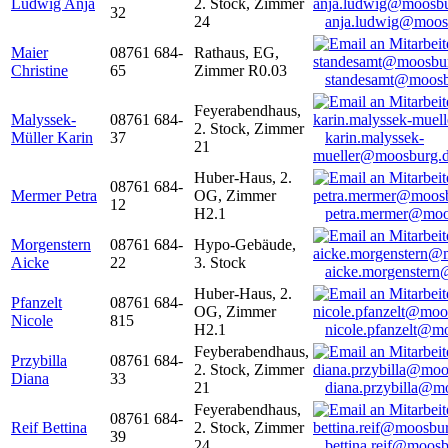
Ludwig Anja
2. Stock, Zimmer
32
24
anja.ludwig@moos
Maier
08761 684-
Rathaus, EG,
Christine
65
Zimmer R0.03
standesamt@moosb
Feyerabendhaus,
Malyssek-
08761 684-
2. Stock, Zimmer
Müller Karin
37
karin.malyssek-
21
mueller@moosburg.
Huber-Haus, 2.
08761 684-
Mermer Petra
OG, Zimmer
12
H2.1
petra.mermer@moo
Morgenstern
08761 684-
Hypo-Gebäude,
Aicke
22
3. Stock
aicke.morgenster
Huber-Haus, 2.
Pfanzelt
08761 684-
OG, Zimmer
Nicole
815
H2.1
nicole.pfanzelt@m
Feyberabendhaus,
Przybilla
08761 684-
2. Stock, Zimmer
Diana
33
21
diana.przybilla@m
Feyerabendhaus,
08761 684-
Reif Bettina
2. Stock, Zimmer
39
24
bettina.reif@moosb