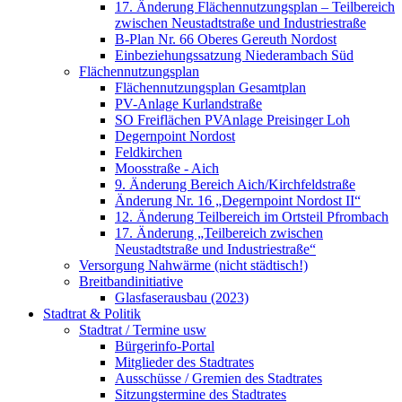
17. Änderung Flächennutzungsplan – Teilbereich
zwischen Neustadtstraße und Industriestraße
B-Plan Nr. 66 Oberes Gereuth Nordost
Einbeziehungssatzung Niederambach Süd
Flächennutzungsplan
Flächennutzungsplan Gesamtplan
PV-Anlage Kurlandstraße
SO Freiflächen PV­Anlage Preisinger Loh
Degernpoint Nordost
Feldkirchen
Moosstraße - Aich
9. Änderung Bereich Aich/Kirchfeldstraße
Änderung Nr. 16 „Degernpoint Nordost II“
12. Änderung Teilbereich im Ortsteil Pfrombach
17. Änderung „Teilbereich zwischen
Neustadtstraße und Industriestraße“
Versorgung Nahwärme (nicht städtisch!)
Breitbandinitiative
Glasfaserausbau (2023)
Stadtrat & Politik
Stadtrat / Termine usw
Bürgerinfo-Portal
Mitglieder des Stadtrates
Ausschüsse / Gremien des Stadtrates
Sitzungstermine des Stadtrates