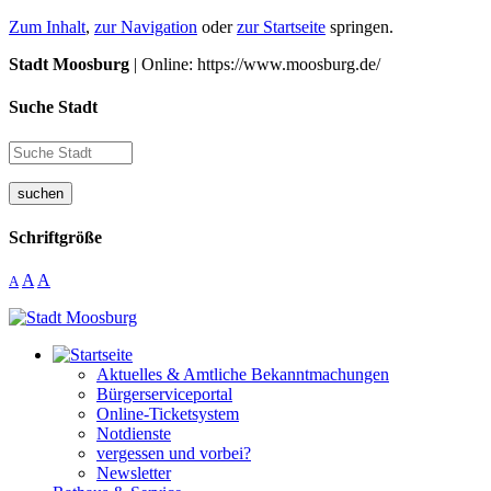
Zum Inhalt
,
zur Navigation
oder
zur Startseite
springen.
Stadt Moosburg
| Online: https://www.moosburg.de/
Suche Stadt
suchen
Schriftgröße
A
A
A
Aktuelles & Amtliche Bekanntmachungen
Bürgerserviceportal
Online-Ticketsystem
Notdienste
vergessen und vorbei?
Newsletter