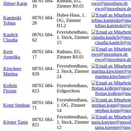
08761 684-
Rathaus, EG,
Jüttner Karin
16
Zimmer R0.01
ewo@moosburg.d
Huber-Haus, 1.
Kaminski
08761 684-
OG, Zimmer
Tobias
28
H1.2
tobias.kaminski@m
Feyerabendhaus,
Kaulich
08761 684-
1. Stock, Zimmer
Claudia
62
15
claudia.kaulich@m
Kern
08761 684-
Rathaus, EG,
Angelika
17
Zimmer R0.01
ewo@moosburg.d
Feyerabendhaus,
Kirschner
08761 684-
2. Stock, Zimmer
Martina
828
24
martina.kirschner
Kollein
08761 684-
Feyerabendhaus,
Florian
823
Erdgeschoss
florian.kollein@m
Feyerabendhaus,
08761 684-
Kopp Stephan
1. OG, Zimmer
71
14
stephan.kopp@moo
Feyerabendhaus,
08761 684-
Körger Tanja
1. Stock, Zimmer
821
12
tanja.koerger@moo