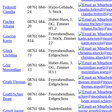
Federolf
08761 684-
Hypo-Gebäude,
Claudia
24
3. Stock
claudia.federolf@
Huber-Haus, 1.
Fischer
08761 684-
OG, Zimmer
Johann
20
H1.2
johann.fischer@mo
Feyerabendhaus,
Gawron
08761 684-
2. Stock, Zimmer
Karin
814
22
karin.gawron@moo
Glück
08761 684-
Feyerabendhaus,
Christina
73
Erdgeschoss
christina.glueck@
Huber-Haus, 3.
Götz
08761 684-
OG, Zimmer
Maximilian
13
H3.1
maximilian.goetz
08761 684-
Feyerabendhaus,
Graßl Thomas
40
Erdgeschoss
thomas.grassl@mo
Graßl-Schier
08761 684-
Feyerabendhaus,
Beate
46
Erdgeschoss
beate.grassl-schi
08761 684-
Sudetenlandstr.
Grindl Janine