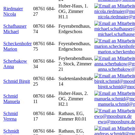
Huber-Haus, 1.
Riedmaier
08761 684-
OG, Zimmer
Nicola
27
H1.1
nicola.riedmaier@
Schafhauser
08761 684-
Feyerabendhaus,
Michael
74
Erdgeschoss
michael.schafhaus
Scheckenhofer
08761 684-
Feyerabendhaus,
Marion
75
Erdgeschoss
marion.scheckenh
Feyberabendhaus,
Scherbakow
08761 684-
2. Stock, Zimmer
Anna
34
21
anna.scherbakow@
08761 684-
Sudetenlandstraße
Schmid Birgit
25
14
birgit.schmid@moo
Huber-Haus, 2.
Schmid
08761 684-
OG, Zimmer
Manuela
11
H2.1
manuela.schmid@m
Schmid
08761 684-
Rathaus, EG,
Verena
17
Zimmer R0.01
ewo@moosburg.d
Schmidt
08761 684-
Rathaus, EG,