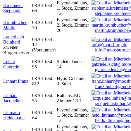
Feyerabendhaus,
Kreitmeier
08761 684-
1. Stock, Zimmer
Stephanie
66
13
stephanie.kreitme
Feyerabendhaus,
Krumbucher
08761 684-
2. Stock, Zimmer
Martin
30
26
martin.krumbuche
Lauterbach
08761 684-
Reinhard
12
Zweiter
(Vorzimmer)
info@moosburg.de
Bürgermeister
Leicht
08761 684-
Sudetenlandstr.
Gabriele
95
14
gabriele.leicht@m
08761 684-
Hypo-Gebäude,
Linhart Franz
812
3. Stock
franz.linhart@moo
Linhart
08761 684-
Rathaus, EG,
Jacqueline
53
Zimmer G1.1
jacqueline.linhart
Feyerabendhaus,
Littmann
08761 684-
1. Stock, Zimmer
Heidemarie
64
13
heidi.littmann@mo
Feyerabendhaus,
08761 684-