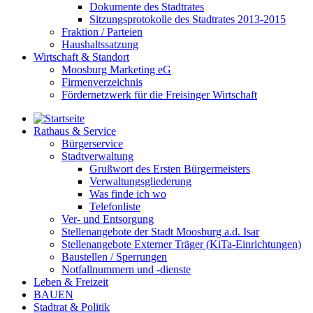
Dokumente des Stadtrates
Sitzungsprotokolle des Stadtrates 2013-2015
Fraktion / Parteien
Haushaltssatzung
Wirtschaft & Standort
Moosburg Marketing eG
Firmenverzeichnis
Fördernetzwerk für die Freisinger Wirtschaft
Rathaus & Service
Bürgerservice
Stadtverwaltung
Grußwort des Ersten Bürgermeisters
Verwaltungsgliederung
Was finde ich wo
Telefonliste
Ver- und Entsorgung
Stellenangebote der Stadt Moosburg a.d. Isar
Stellenangebote Externer Träger (KiTa-Einrichtungen)
Baustellen / Sperrungen
Notfallnummern und -dienste
Leben & Freizeit
BAUEN
Stadtrat & Politik