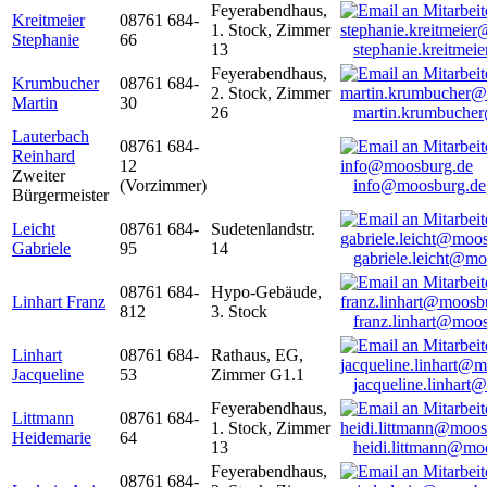
Feyerabendhaus,
Kreitmeier
08761 684-
1. Stock, Zimmer
Stephanie
66
13
stephanie.kreitme
Feyerabendhaus,
Krumbucher
08761 684-
2. Stock, Zimmer
Martin
30
26
martin.krumbuche
Lauterbach
08761 684-
Reinhard
12
Zweiter
(Vorzimmer)
info@moosburg.de
Bürgermeister
Leicht
08761 684-
Sudetenlandstr.
Gabriele
95
14
gabriele.leicht@m
08761 684-
Hypo-Gebäude,
Linhart Franz
812
3. Stock
franz.linhart@moo
Linhart
08761 684-
Rathaus, EG,
Jacqueline
53
Zimmer G1.1
jacqueline.linhart
Feyerabendhaus,
Littmann
08761 684-
1. Stock, Zimmer
Heidemarie
64
13
heidi.littmann@mo
Feyerabendhaus,
08761 684-