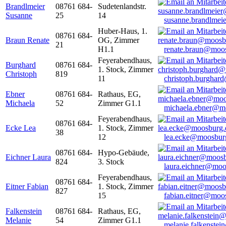
Brandlmeier
08761 684-
Sudetenlandstr.
Susanne
25
14
susanne.brandlme
Huber-Haus, 1.
08761 684-
Braun Renate
OG, Zimmer
21
H1.1
renate.braun@moo
Feyerabendhaus,
Burghard
08761 684-
1. Stock, Zimmer
Christoph
819
11
christoph.burghar
Ebner
08761 684-
Rathaus, EG,
Michaela
52
Zimmer G1.1
michaela.ebner@m
Feyerabendhaus,
08761 684-
Ecke Lea
1. Stock, Zimmer
38
12
lea.ecke@moosbur
08761 684-
Hypo-Gebäude,
Eichner Laura
824
3. Stock
laura.eichner@moo
Feyerabendhaus,
08761 684-
Eitner Fabian
1. Stock, Zimmer
827
15
fabian.eitner@moo
Falkenstein
08761 684-
Rathaus, EG,
Melanie
54
Zimmer G1.1
melanie.falkenste