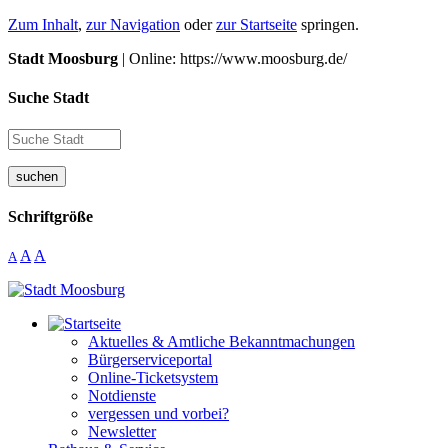
Zum Inhalt
,
zur Navigation
oder
zur Startseite
springen.
Stadt Moosburg
| Online: https://www.moosburg.de/
Suche Stadt
suchen
Schriftgröße
A
A
A
Aktuelles & Amtliche Bekanntmachungen
Bürgerserviceportal
Online-Ticketsystem
Notdienste
vergessen und vorbei?
Newsletter