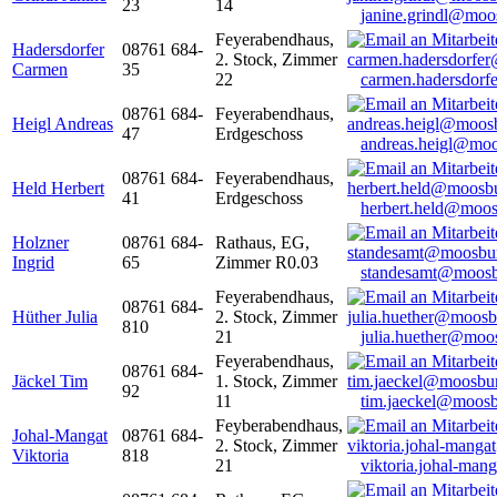
23
14
janine.grindl@moo
Feyerabendhaus,
Hadersdorfer
08761 684-
2. Stock, Zimmer
Carmen
35
22
carmen.hadersdor
08761 684-
Feyerabendhaus,
Heigl Andreas
47
Erdgeschoss
andreas.heigl@moo
08761 684-
Feyerabendhaus,
Held Herbert
41
Erdgeschoss
herbert.held@moos
Holzner
08761 684-
Rathaus, EG,
Ingrid
65
Zimmer R0.03
standesamt@moosb
Feyerabendhaus,
08761 684-
Hüther Julia
2. Stock, Zimmer
810
21
julia.huether@moo
Feyerabendhaus,
08761 684-
Jäckel Tim
1. Stock, Zimmer
92
11
tim.jaeckel@moosb
Feyberabendhaus,
Johal-Mangat
08761 684-
2. Stock, Zimmer
Viktoria
818
21
viktoria.johal-ma