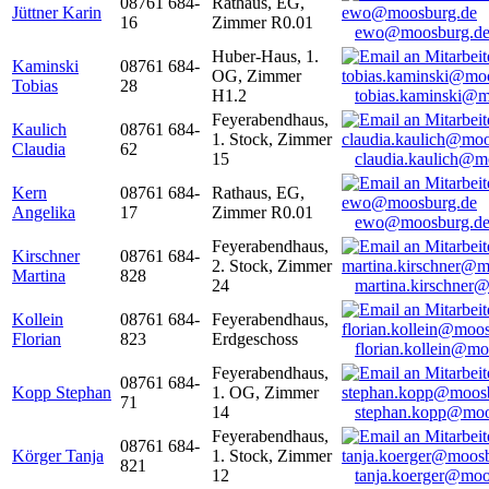
08761 684-
Rathaus, EG,
Jüttner Karin
16
Zimmer R0.01
ewo@moosburg.d
Huber-Haus, 1.
Kaminski
08761 684-
OG, Zimmer
Tobias
28
H1.2
tobias.kaminski@m
Feyerabendhaus,
Kaulich
08761 684-
1. Stock, Zimmer
Claudia
62
15
claudia.kaulich@m
Kern
08761 684-
Rathaus, EG,
Angelika
17
Zimmer R0.01
ewo@moosburg.d
Feyerabendhaus,
Kirschner
08761 684-
2. Stock, Zimmer
Martina
828
24
martina.kirschner
Kollein
08761 684-
Feyerabendhaus,
Florian
823
Erdgeschoss
florian.kollein@m
Feyerabendhaus,
08761 684-
Kopp Stephan
1. OG, Zimmer
71
14
stephan.kopp@moo
Feyerabendhaus,
08761 684-
Körger Tanja
1. Stock, Zimmer
821
12
tanja.koerger@moo