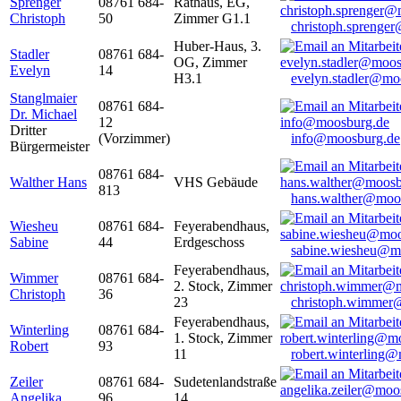
Sprenger
08761 684-
Rathaus, EG,
Christoph
50
Zimmer G1.1
christoph.sprenge
Huber-Haus, 3.
Stadler
08761 684-
OG, Zimmer
Evelyn
14
H3.1
evelyn.stadler@mo
Stanglmaier
08761 684-
Dr. Michael
12
Dritter
(Vorzimmer)
info@moosburg.de
Bürgermeister
08761 684-
Walther Hans
VHS Gebäude
813
hans.walther@moo
Wiesheu
08761 684-
Feyerabendhaus,
Sabine
44
Erdgeschoss
sabine.wiesheu@m
Feyerabendhaus,
Wimmer
08761 684-
2. Stock, Zimmer
Christoph
36
23
christoph.wimmer
Feyerabendhaus,
Winterling
08761 684-
1. Stock, Zimmer
Robert
93
11
robert.winterling
Zeiler
08761 684-
Sudetenlandstraße
Angelika
96
14