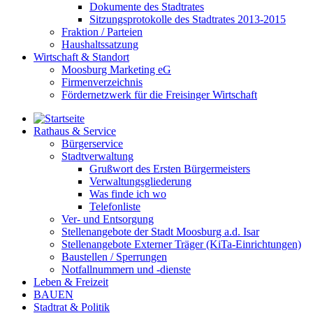
Dokumente des Stadtrates
Sitzungsprotokolle des Stadtrates 2013-2015
Fraktion / Parteien
Haushaltssatzung
Wirtschaft & Standort
Moosburg Marketing eG
Firmenverzeichnis
Fördernetzwerk für die Freisinger Wirtschaft
Rathaus & Service
Bürgerservice
Stadtverwaltung
Grußwort des Ersten Bürgermeisters
Verwaltungsgliederung
Was finde ich wo
Telefonliste
Ver- und Entsorgung
Stellenangebote der Stadt Moosburg a.d. Isar
Stellenangebote Externer Träger (KiTa-Einrichtungen)
Baustellen / Sperrungen
Notfallnummern und -dienste
Leben & Freizeit
BAUEN
Stadtrat & Politik