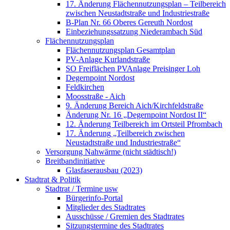
17. Änderung Flächennutzungsplan – Teilbereich
zwischen Neustadtstraße und Industriestraße
B-Plan Nr. 66 Oberes Gereuth Nordost
Einbeziehungssatzung Niederambach Süd
Flächennutzungsplan
Flächennutzungsplan Gesamtplan
PV-Anlage Kurlandstraße
SO Freiflächen PV­Anlage Preisinger Loh
Degernpoint Nordost
Feldkirchen
Moosstraße - Aich
9. Änderung Bereich Aich/Kirchfeldstraße
Änderung Nr. 16 „Degernpoint Nordost II“
12. Änderung Teilbereich im Ortsteil Pfrombach
17. Änderung „Teilbereich zwischen
Neustadtstraße und Industriestraße“
Versorgung Nahwärme (nicht städtisch!)
Breitbandinitiative
Glasfaserausbau (2023)
Stadtrat & Politik
Stadtrat / Termine usw
Bürgerinfo-Portal
Mitglieder des Stadtrates
Ausschüsse / Gremien des Stadtrates
Sitzungstermine des Stadtrates