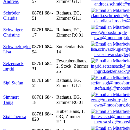
Andreas
57
Zimmer G1.1
andreas.schmidt@
Schröder
08761 684-
Rathaus, EG,
Claudia
51
Zimmer G1.1
claudia.schroeder
Schwaiger
08761 684-
Rathaus, EG,
Christine
17
Zimmer R0.01
ewo@moosburg.d
Schwarzkugler
08761 684-
Sudetenlandstr.
Lisa
94
14
lisa.schwarzkugle
Feyerabendhaus,
Setzensack
08761 684-
2. Stock, Zimmer
Ingrid
31
25
ingrid.setzensack
08761 684-
Rathaus, EG,
Sigl Stefan
55
Zimmer G1.1
stefan.sigl@moosb
Simmert
08761 684-
Rathaus, EG,
Tanja
18
Zimmer R0.01
ewo@moosburg.d
Huber-Haus, 1.
08761 684-
Sixt Theresa
OG, Zimmer
820
H1.1
theresa.sixt@moos