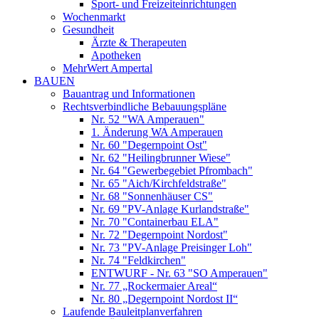
Sport- und Freizeiteinrichtungen
Wochenmarkt
Gesundheit
Ärzte & Therapeuten
Apotheken
MehrWert Ampertal
BAUEN
Bauantrag und Informationen
Rechtsverbindliche Bebauungspläne
Nr. 52 "WA Amperauen"
1. Änderung WA Amperauen
Nr. 60 "Degernpoint Ost"
Nr. 62 "Heilingbrunner Wiese"
Nr. 64 "Gewerbegebiet Pfrombach"
Nr. 65 "Aich/Kirchfeldstraße"
Nr. 68 "Sonnenhäuser CS"
Nr. 69 "PV-Anlage Kurlandstraße"
Nr. 70 "Containerbau ELA"
Nr. 72 "Degernpoint Nordost"
Nr. 73 "PV-Anlage Preisinger Loh"
Nr. 74 "Feldkirchen"
ENTWURF - Nr. 63 "SO Amperauen"
Nr. 77 „Rockermaier Areal“
Nr. 80 „Degernpoint Nordost II“
Laufende Bauleitplanverfahren