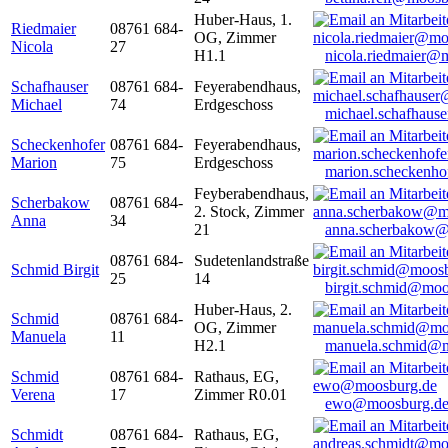
Huber-Haus, 1.
Riedmaier
08761 684-
OG, Zimmer
Nicola
27
H1.1
nicola.riedmaier@
Schafhauser
08761 684-
Feyerabendhaus,
Michael
74
Erdgeschoss
michael.schafhaus
Scheckenhofer
08761 684-
Feyerabendhaus,
Marion
75
Erdgeschoss
marion.scheckenh
Feyberabendhaus,
Scherbakow
08761 684-
2. Stock, Zimmer
Anna
34
21
anna.scherbakow@
08761 684-
Sudetenlandstraße
Schmid Birgit
25
14
birgit.schmid@moo
Huber-Haus, 2.
Schmid
08761 684-
OG, Zimmer
Manuela
11
H2.1
manuela.schmid@m
Schmid
08761 684-
Rathaus, EG,
Verena
17
Zimmer R0.01
ewo@moosburg.d
Schmidt
08761 684-
Rathaus, EG,