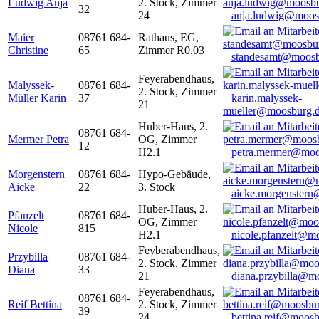
Ludwig Anja
2. Stock, Zimmer
32
24
anja.ludwig@moos
Maier
08761 684-
Rathaus, EG,
Christine
65
Zimmer R0.03
standesamt@moosb
Feyerabendhaus,
Malyssek-
08761 684-
2. Stock, Zimmer
Müller Karin
37
karin.malyssek-
21
mueller@moosburg.
Huber-Haus, 2.
08761 684-
Mermer Petra
OG, Zimmer
12
H2.1
petra.mermer@moo
Morgenstern
08761 684-
Hypo-Gebäude,
Aicke
22
3. Stock
aicke.morgenster
Huber-Haus, 2.
Pfanzelt
08761 684-
OG, Zimmer
Nicole
815
H2.1
nicole.pfanzelt@m
Feyberabendhaus,
Przybilla
08761 684-
2. Stock, Zimmer
Diana
33
21
diana.przybilla@m
Feyerabendhaus,
08761 684-
Reif Bettina
2. Stock, Zimmer
39
24
bettina.reif@moosb