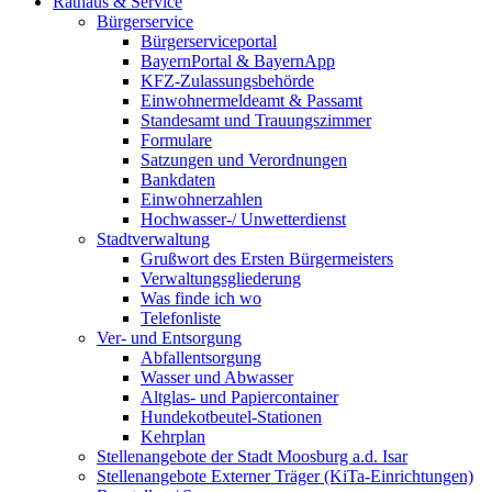
Rathaus & Service
Bürgerservice
Bürgerserviceportal
BayernPortal & BayernApp
KFZ-Zulassungsbehörde
Einwohnermeldeamt & Passamt
Standesamt und Trauungszimmer
Formulare
Satzungen und Verordnungen
Bankdaten
Einwohnerzahlen
Hochwasser-/ Unwetterdienst
Stadtverwaltung
Grußwort des Ersten Bürgermeisters
Verwaltungsgliederung
Was finde ich wo
Telefonliste
Ver- und Entsorgung
Abfallentsorgung
Wasser und Abwasser
Altglas- und Papiercontainer
Hundekotbeutel-Stationen
Kehrplan
Stellenangebote der Stadt Moosburg a.d. Isar
Stellenangebote Externer Träger (KiTa-Einrichtungen)