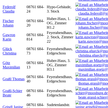
Federolf
08761 684-
Hypo-Gebäude,
Claudia
24
3. Stock
claudia.federolf@
Huber-Haus, 1.
Fischer
08761 684-
OG, Zimmer
Johann
20
H1.2
johann.fischer@mo
Feyerabendhaus,
Gawron
08761 684-
2. Stock, Zimmer
Karin
814
22
karin.gawron@moo
Glück
08761 684-
Feyerabendhaus,
Christina
73
Erdgeschoss
christina.glueck@
Huber-Haus, 3.
Götz
08761 684-
OG, Zimmer
Maximilian
13
H3.1
maximilian.goetz
08761 684-
Feyerabendhaus,
Graßl Thomas
40
Erdgeschoss
thomas.grassl@mo
Graßl-Schier
08761 684-
Feyerabendhaus,
Beate
46
Erdgeschoss
beate.grassl-schi
08761 684-
Sudetenlandstr.
Grindl Janine