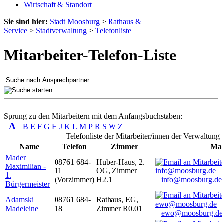
Wirtschaft & Standort
Sie sind hier:
Stadt Moosburg
>
Rathaus &
Service
>
Stadtverwaltung
>
Telefonliste
Mitarbeiter-Telefon-Liste
Sprung zu den Mitarbeitern mit dem Anfangsbuchstaben:
A
B
E
F
G
H
J
K
L
M
P
R
S
W
Z
Telefonliste der Mitarbeiter/innen der Verwaltung
Name
Telefon
Zimmer
Mai
Mader
08761 684-
Huber-Haus, 2.
Maximilian -
11
OG, Zimmer
1.
(Vorzimmer)
H2.1
info@moosburg.de
Bürgermeister
Adamski
08761 684-
Rathaus, EG,
Madeleine
18
Zimmer R0.01
ewo@moosburg.d