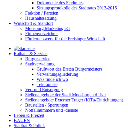
Dokumente des Stadtrates
Sitzungsprotokolle des Stadtrates 2013-2015
Fraktion / Parteien
Haushaltssatzung
Wirtschaft & Standort
Moosburg Marketing eG
Firmenverzeichnis
Fördernetzwerk für die Freisinger Wirtschaft
Rathaus & Service
Bürgerservice
Stadtverwaltung
Grußwort des Ersten Bürgermeisters
Verwaltungsgliederung
Was finde ich wo
Telefonliste
Ver- und Entsorgung
Stellenangebote der Stadt Moosburg a.d. Isar
Stellenangebote Externer Träger (KiTa-Einrichtungen)
Baustellen / Sperrungen
Notfallnummern und -dienste
Leben & Freizeit
BAUEN
Stadtrat & Politik