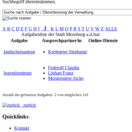
Suchbegriff übereinstimmen.
J
A
B
C
D
E
F
G
H
I
K
L
M
O
P
R
S
T
U
V
W
Z
ALLE
Aufgabenliste der Stadt Moosburg a.d.Isar
Aufgabe
Ansprechpartner/in
Online-Dienste
Jagdscheinantrag
Kreitmeier Stephanie
Federolf Claudia
Jugendzentrum
Linhart Franz
Morgenstern Aicke
Anzahl der gelisteten Aufgaben: 2 von möglichen 141
zurück
Quicklinks
Kontakt