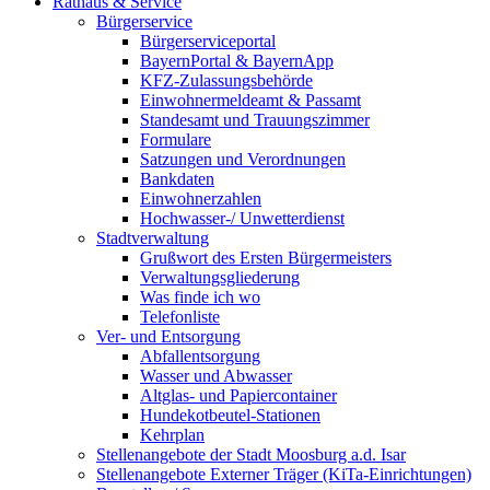
Rathaus & Service
Bürgerservice
Bürgerserviceportal
BayernPortal & BayernApp
KFZ-Zulassungsbehörde
Einwohnermeldeamt & Passamt
Standesamt und Trauungszimmer
Formulare
Satzungen und Verordnungen
Bankdaten
Einwohnerzahlen
Hochwasser-/ Unwetterdienst
Stadtverwaltung
Grußwort des Ersten Bürgermeisters
Verwaltungsgliederung
Was finde ich wo
Telefonliste
Ver- und Entsorgung
Abfallentsorgung
Wasser und Abwasser
Altglas- und Papiercontainer
Hundekotbeutel-Stationen
Kehrplan
Stellenangebote der Stadt Moosburg a.d. Isar
Stellenangebote Externer Träger (KiTa-Einrichtungen)