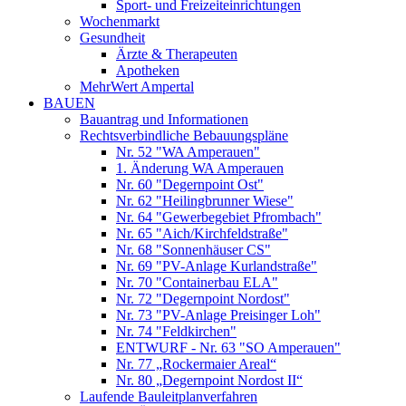
Sport- und Freizeiteinrichtungen
Wochenmarkt
Gesundheit
Ärzte & Therapeuten
Apotheken
MehrWert Ampertal
BAUEN
Bauantrag und Informationen
Rechtsverbindliche Bebauungspläne
Nr. 52 "WA Amperauen"
1. Änderung WA Amperauen
Nr. 60 "Degernpoint Ost"
Nr. 62 "Heilingbrunner Wiese"
Nr. 64 "Gewerbegebiet Pfrombach"
Nr. 65 "Aich/Kirchfeldstraße"
Nr. 68 "Sonnenhäuser CS"
Nr. 69 "PV-Anlage Kurlandstraße"
Nr. 70 "Containerbau ELA"
Nr. 72 "Degernpoint Nordost"
Nr. 73 "PV-Anlage Preisinger Loh"
Nr. 74 "Feldkirchen"
ENTWURF - Nr. 63 "SO Amperauen"
Nr. 77 „Rockermaier Areal“
Nr. 80 „Degernpoint Nordost II“
Laufende Bauleitplanverfahren