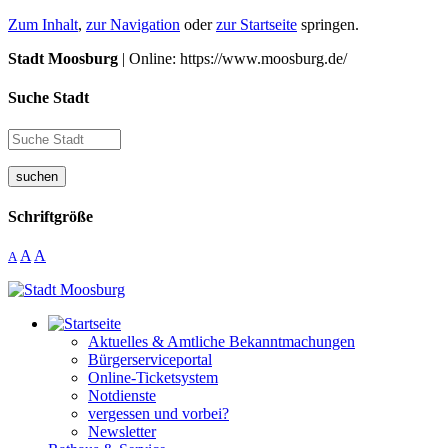
Zum Inhalt
,
zur Navigation
oder
zur Startseite
springen.
Stadt Moosburg
| Online: https://www.moosburg.de/
Suche Stadt
suchen
Schriftgröße
A
A
A
Aktuelles & Amtliche Bekanntmachungen
Bürgerserviceportal
Online-Ticketsystem
Notdienste
vergessen und vorbei?
Newsletter