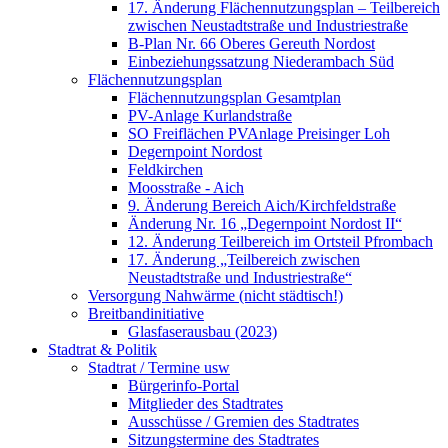
17. Änderung Flächennutzungsplan – Teilbereich
zwischen Neustadtstraße und Industriestraße
B-Plan Nr. 66 Oberes Gereuth Nordost
Einbeziehungssatzung Niederambach Süd
Flächennutzungsplan
Flächennutzungsplan Gesamtplan
PV-Anlage Kurlandstraße
SO Freiflächen PV­Anlage Preisinger Loh
Degernpoint Nordost
Feldkirchen
Moosstraße - Aich
9. Änderung Bereich Aich/Kirchfeldstraße
Änderung Nr. 16 „Degernpoint Nordost II“
12. Änderung Teilbereich im Ortsteil Pfrombach
17. Änderung „Teilbereich zwischen
Neustadtstraße und Industriestraße“
Versorgung Nahwärme (nicht städtisch!)
Breitbandinitiative
Glasfaserausbau (2023)
Stadtrat & Politik
Stadtrat / Termine usw
Bürgerinfo-Portal
Mitglieder des Stadtrates
Ausschüsse / Gremien des Stadtrates
Sitzungstermine des Stadtrates