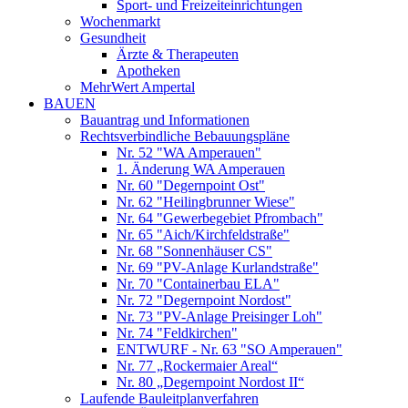
Sport- und Freizeiteinrichtungen
Wochenmarkt
Gesundheit
Ärzte & Therapeuten
Apotheken
MehrWert Ampertal
BAUEN
Bauantrag und Informationen
Rechtsverbindliche Bebauungspläne
Nr. 52 "WA Amperauen"
1. Änderung WA Amperauen
Nr. 60 "Degernpoint Ost"
Nr. 62 "Heilingbrunner Wiese"
Nr. 64 "Gewerbegebiet Pfrombach"
Nr. 65 "Aich/Kirchfeldstraße"
Nr. 68 "Sonnenhäuser CS"
Nr. 69 "PV-Anlage Kurlandstraße"
Nr. 70 "Containerbau ELA"
Nr. 72 "Degernpoint Nordost"
Nr. 73 "PV-Anlage Preisinger Loh"
Nr. 74 "Feldkirchen"
ENTWURF - Nr. 63 "SO Amperauen"
Nr. 77 „Rockermaier Areal“
Nr. 80 „Degernpoint Nordost II“
Laufende Bauleitplanverfahren