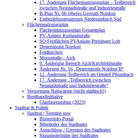
17. Änderung Flächennutzungsplan – Teilbereich
zwischen Neustadtstraße und Industriestraße
B-Plan Nr. 66 Oberes Gereuth Nordost
Einbeziehungssatzung Niederambach Süd
Flächennutzungsplan
Flächennutzungsplan Gesamtplan
PV-Anlage Kurlandstraße
SO Freiflächen PV­Anlage Preisinger Loh
Degernpoint Nordost
Feldkirchen
Moosstraße - Aich
9. Änderung Bereich Aich/Kirchfeldstraße
Änderung Nr. 16 „Degernpoint Nordost II“
12. Änderung Teilbereich im Ortsteil Pfrombach
17. Änderung „Teilbereich zwischen
Neustadtstraße und Industriestraße“
Versorgung Nahwärme (nicht städtisch!)
Breitbandinitiative
Glasfaserausbau (2023)
Stadtrat & Politik
Stadtrat / Termine usw
Bürgerinfo-Portal
Mitglieder des Stadtrates
Ausschüsse / Gremien des Stadtrates
Sitzungstermine des Stadtrates