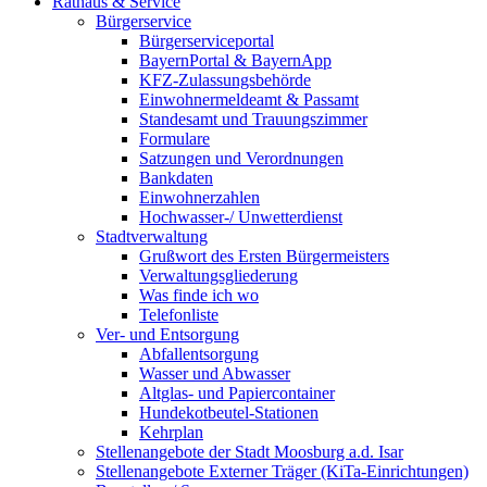
Rathaus & Service
Bürgerservice
Bürgerserviceportal
BayernPortal & BayernApp
KFZ-Zulassungsbehörde
Einwohnermeldeamt & Passamt
Standesamt und Trauungszimmer
Formulare
Satzungen und Verordnungen
Bankdaten
Einwohnerzahlen
Hochwasser-/ Unwetterdienst
Stadtverwaltung
Grußwort des Ersten Bürgermeisters
Verwaltungsgliederung
Was finde ich wo
Telefonliste
Ver- und Entsorgung
Abfallentsorgung
Wasser und Abwasser
Altglas- und Papiercontainer
Hundekotbeutel-Stationen
Kehrplan
Stellenangebote der Stadt Moosburg a.d. Isar
Stellenangebote Externer Träger (KiTa-Einrichtungen)