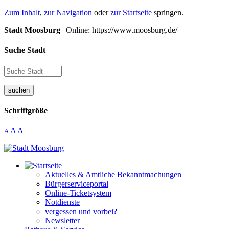
Zum Inhalt
,
zur Navigation
oder
zur Startseite
springen.
Stadt Moosburg
| Online: https://www.moosburg.de/
Suche Stadt
suchen
Schriftgröße
A
A
A
Aktuelles & Amtliche Bekanntmachungen
Bürgerserviceportal
Online-Ticketsystem
Notdienste
vergessen und vorbei?
Newsletter